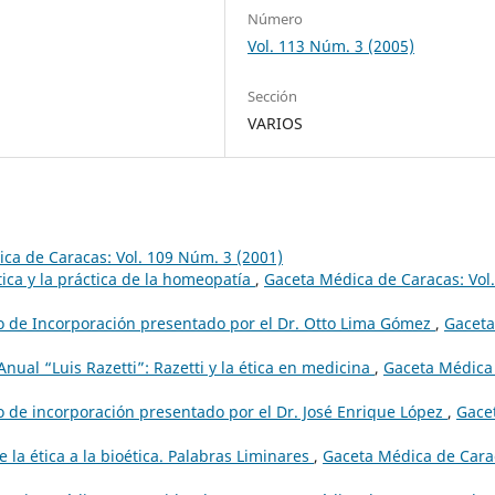
Número
Vol. 113 Núm. 3 (2005)
Sección
VARIOS
ca de Caracas: Vol. 109 Núm. 3 (2001)
ica y la práctica de la homeopatía
,
Gaceta Médica de Caracas: Vol.
bajo de Incorporación presentado por el Dr. Otto Lima Gómez
,
Gaceta
nual “Luis Razetti”: Razetti y la ética en medicina
,
Gaceta Médica
bajo de incorporación presentado por el Dr. José Enrique López
,
Gace
e la ética a la bioética. Palabras Liminares
,
Gaceta Médica de Cara