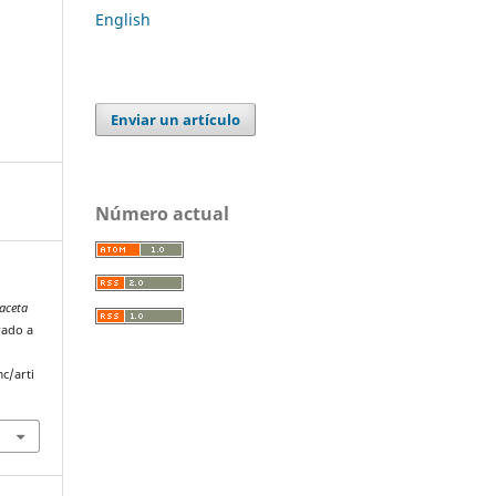
English
Enviar un artículo
Número actual
aceta
rado a
c/arti