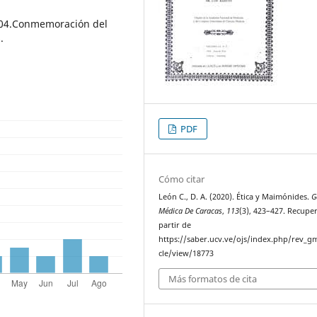
004.Conmemoración del
.
PDF
Cómo citar
León C., D. A. (2020). Ética y Maimónides.
G
Médica De Caracas
,
113
(3), 423–427. Recupe
partir de
https://saber.ucv.ve/ojs/index.php/rev_gm
cle/view/18773
Más formatos de cita