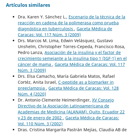
Artículos similares
Dra. Karen Y. Sánchez L.,
Escenario de la técnica de la
reacción en cadena de la polimerasa como prueba
diagnóstica en tuberculosis
,
Gaceta Médica de
Caracas: Vol. 117 Núm. 3 (2009)
Drs. Marcos M. Lima, Edwin Velásquez, Gustavo
Unshelm, Christopher Torres-Cepeda, Francisco Rosa,
Pedro Lanza,
Asociación de la insulina y el factor de
crecimiento semejante a la insulina tipo 1 (IGF-1) en el
cáncer de mama
,
Gaceta Médica de Caracas: Vol. 117
Núm. 3 (2009)
Drs. Elsa Camacho, María Gabriela Matos, Rafael
Cortéz, Anita Israel,
C-peptide as a biomarker in
preeclampsia
,
Gaceta Médica de Caracas: Vol. 128
Núm. 4 (2020)
Dr. Antonio Clemente Heimerdinger,
XV Consejo
Directivo de la Asociación Latinoamericana de
Academias de Medicina (ALANAM). Quito, Ecuador 22
y 23 de enero de 2002
,
Gaceta Médica de Caracas:
Vol. 110 Núm. 3 (2002)
Dras. Cristina Margarita Pastrán Mejías, Claudia AB de