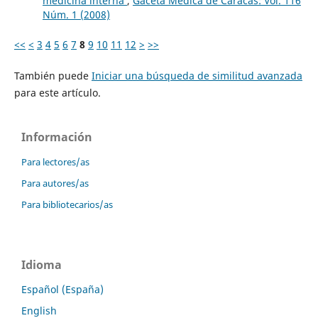
medicina interna
,
Gaceta Médica de Caracas: Vol. 116
Núm. 1 (2008)
<<
<
3
4
5
6
7
8
9
10
11
12
>
>>
También puede
Iniciar una búsqueda de similitud avanzada
para este artículo.
Información
Para lectores/as
Para autores/as
Para bibliotecarios/as
Idioma
Español (España)
English