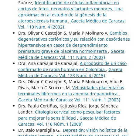
Suárez,
Identificación de células inflamatorias en
aortas de fetos, neonatos y lactantes menores. Una
aproximación al estudio de la génesis de la
ateroesclerosis humana
,
Gaceta Médica de Caracas:
Vol. 110 Núm. 4 (2002)
Drs. Olivar C Castejón S, María P Molinaro V,
Cambios
degenerativos coriónicos y su relación con desórdenes
hipertensivos en casos de desprendimiento
prematuro grave de placenta normoinserta
,
Gaceta
Médica de Caracas: Vol. 111 Núm. 2 (2003)
Dra. Ana Carvajal de Carvajal,
A propósito de un caso
confirmado de rabia humana en Colombia
,
Gaceta
Médica de Caracas: Vol. 123 Núm. 4 (2015)
Drs. Olivar C Castejón S, María P Molinaro V, Alba E
Rivas, María G Scucces M,
Vellosidades placentarias
terminales filiformes en la anemia drepanocítica
,
Gaceta Médica de Caracas: Vol. 111 Núm. 1 (2003)
Drs. Paula Cortiñas, Katiuska Ríos, Jorge Sánchez
Lander,
Citología cervical como pesquisa: factores
para mejorar la sensibilidad
,
Gaceta Médica de
Caracas: Vol. 116 Núm. 1 (2008)
Dr. Italo Marsiglia G.,
Depresión: visión holística de la