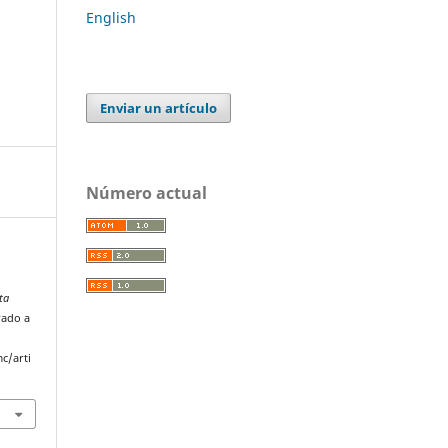
English
Enviar un artículo
Número actual
ta
rado a
c/arti