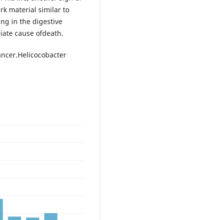
k material similar to
ing in the digestive
iate cause ofdeath.
ancer.Helicocobacter