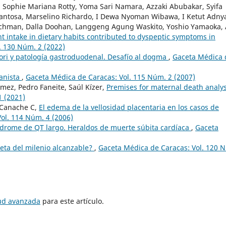
a Sophie Mariana Rotty, Yoma Sari Namara, Azzaki Abubakar, Syifa
antosa, Marselino Richardo, I Dewa Nyoman Wibawa, I Ketut Adny
chman, Dalla Doohan, Langgeng Agung Waskito, Yoshio Yamaoka, 
 intake in dietary habits contributed to dyspeptic symptoms in
. 130 Núm. 2 (2022)
lori y patología gastroduodenal. Desafío al dogma
,
Gaceta Médica 
anista
,
Gaceta Médica de Caracas: Vol. 115 Núm. 2 (2007)
ómez, Pedro Faneite, Saúl Kízer,
Premises for maternal death analy
1 (2021)
o Canache C,
El edema de la vellosidad placentaria en los casos de
ol. 114 Núm. 4 (2006)
ndrome de QT largo. Heraldos de muerte súbita cardíaca
,
Gaceta
eta del milenio alcanzable?
,
Gaceta Médica de Caracas: Vol. 120 
tud avanzada
para este artículo.