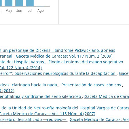
n un personaje de Dickens… Síndrome Pickwickiano, apneas
craneal
,
Gaceta Médica de Caracas: Vol. 117 Núm. 2 (2009)
nte del Hospital Vargas… Elogio al enigma del estado vegetativo
ol. 122 Núm. 4 (2014)
 terror”: observaciones neurológicas durante la decapitación
,
Gace
ideas: clarinada hacia la nada… Presentación de casos icónicos
,
3 (2012)
 enoftalmía y síndrome del seno silencioso
,
Gaceta Médica de Cara
s de la Unidad de Neuro-oftalmología del Hospital Vargas de Carac
Gaceta Médica de Caracas: Vol. 115 Núm. 4 (2007)
 cerebro descalificado —redivivo—
,
Gaceta Médica de Caracas: Vol