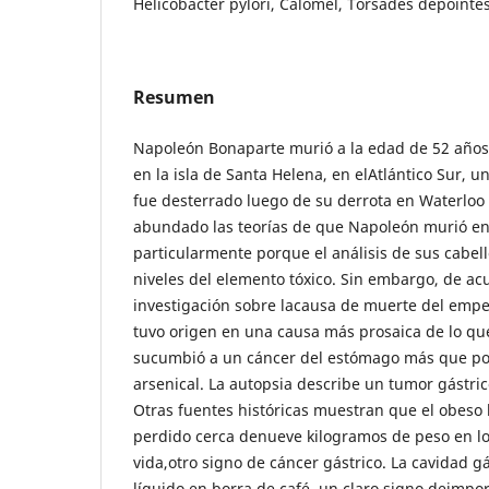
Helicobacter pylori, Calomel, Torsades depointes
Resumen
Napoleón Bonaparte murió a la edad de 52 años
en la isla de Santa Helena, en elAtlántico Sur, u
fue desterrado luego de su derrota en Waterloo
abundado las teorías de que Napoleón murió e
particularmente porque el análisis de sus cabel
niveles del elemento tóxico. Sin embargo, de a
investigación sobre lacausa de muerte del empe
tuvo origen en una causa más prosaica de lo q
sucumbió a un cáncer del estómago más que p
arsenical. La autopsia describe un tumor gástri
Otras fuentes históricas muestran que el obeso 
perdido cerca denueve kilogramos de peso en l
vida,otro signo de cáncer gástrico. La cavidad g
líquido en borra de café, un claro signo deimpo