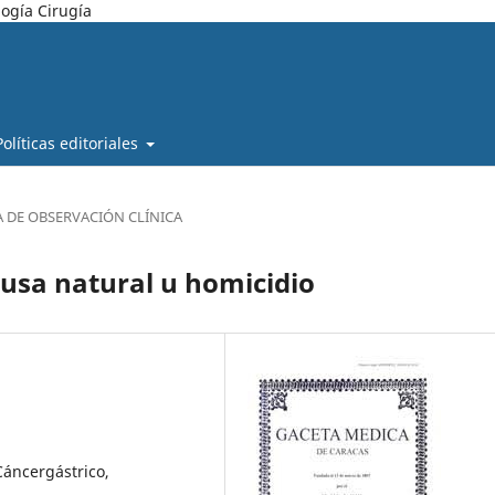
ogía Cirugía
Políticas editoriales
A DE OBSERVACIÓN CLÍNICA
usa natural u homicidio
Cáncergástrico,