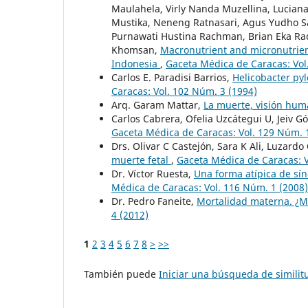
Maulahela, Virly Nanda Muzellina, Lucian
Mustika, Neneng Ratnasari, Agus Yudho S
Purnawati Hustina Rachman, Brian Eka Ra
Khomsan,
Macronutrient and micronutrient
Indonesia
,
Gaceta Médica de Caracas: Vol
Carlos E. Paradisi Barrios,
Helicobacter py
Caracas: Vol. 102 Núm. 3 (1994)
Arq. Garam Mattar,
La muerte, visión hum
Carlos Cabrera, Ofelia Uzcátegui U, Jeiv G
Gaceta Médica de Caracas: Vol. 129 Núm. 
Drs. Olivar C Castejón, Sara K Ali, Luzard
muerte fetal
,
Gaceta Médica de Caracas: V
Dr. Víctor Ruesta,
Una forma atípica de sí
Médica de Caracas: Vol. 116 Núm. 1 (2008)
Dr. Pedro Faneite,
Mortalidad materna. ¿M
4 (2012)
1
2
3
4
5
6
7
8
>
>>
También puede
Iniciar una búsqueda de simili