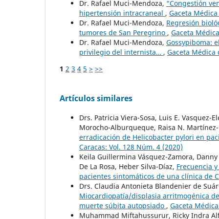
Dr. Rafael Muci-Mendoza,
“Congestión ven
hipertensión intracraneal
,
Gaceta Médica 
Dr. Rafael Muci-Mendoza,
Regresión bioló
tumores de San Peregrino
,
Gaceta Médica 
Dr. Rafael Muci-Mendoza,
Gossypiboma: el
privilegio del internista…
,
Gaceta Médica d
1
2
3
4
5
>
>>
Artículos similares
Drs. Patricia Viera-Sosa, Luis E. Vasquez-
Morocho-Alburqueque, Raisa N. Martínez-R
erradicación de Helicobacter pylori en pac
Caracas: Vol. 128 Núm. 4 (2020)
Keila Guillermina Vásquez-Zamora, Danny 
De La Rosa, Heber Silva-Díaz,
Frecuencia y 
pacientes sintomáticos de una clínica de
Drs. Claudia Antonieta Blandenier de Suár
Miocardiopatía/displasia arritmogénica del
muerte súbita autopsiado
,
Gaceta Médica 
Muhammad Miftahussurur, Ricky Indra Alfa