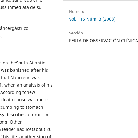
ausa inmediata de su
Número
Vol. 116 Núm. 3 (2008)
áncergástrico;
Sección
.
PERLA DE OBSERVACIÓN CLÍNIC
e on theSouth Atlantic
e was banished after his
s that Napoleon was
, when an analysis of his
. According tonew
is death’cause was more
uccumbing to stomach
sy describes a tumor in
long. Other
h leader had lostabout 20
his life, another sign of