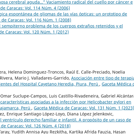
osa cerebral aguda…” Vaciamiento radical del cuello por cáncer e
de Caracas: Vol. 114 Núm. 4 (2006)
gica espontánea de gliomas de las vías ópticas: un prototipo de
de Caracas: Vol. 116 Núm. 1 (2008)
 sempiterno problema de los cuerpos extraños retenidos y el
e Caracas: Vol. 120 Núm. 1 (2012)
Elera, Helena Dominguez-Troncos, Raúl E. Calle-Preciado, Noelia
ivera, Mario J. Valladares-Garrido,
Asociación entre tipo de terapi
ientes del Hospital Cayetano Heredia, Piura, Perú
,
Gaceta Médica 
Omar Suclupe-Campos, Luis Castillo-Rivadeneira, Gabriel Alcántar
características asociadas a la infección por Helicobacter pylori en
 Cajamarca, Perú
,
Gaceta Médica de Caracas: Vol. 131 Núm. 1 (2023
ez, Enrique Santiago López-Loyo, Diana López Jelenkovic,
 ventrículo derecho familiar e infantil. A propósito de un caso de
de Caracas: Vol. 126 Núm. 4 (2018)
ray, Yudith Annisa Ayu Rezkitha, Kartika Afrida Fauzia, Hasan