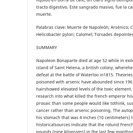
tracto digestivo. Este sangrado masivo, fue la c
muerte.
Palabras clave: Muerte de Napoleón; Arsénico; C
Helicobacter pylori; Calomel; Torsades depointes
SUMMARY
Napoleon Bonaparte died at age 52 while in exil
island of Saint Helena, a british colony, whereh
defeat at the battle of Waterloo in1815. Theorie
poisoned with arsenic have abounded since 1961
hairshowed elevated levels of the toxic element
research into what killed the french emperor h
prosaic than some people would like tothink, s
cancer rather than arsenic poisoning, The autop
his stomach that was 4 inches (10 centimeters) 
historicalsources indicate that the rotund Frenc
pounds (nine kilograms) in the last few monthsof 