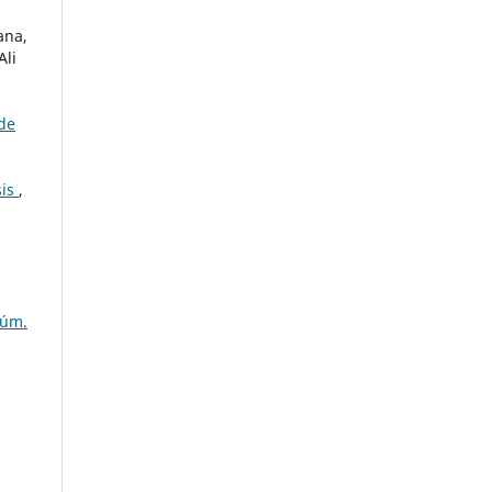
ana,
Ali
de
sis
,
Núm.