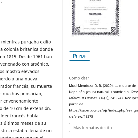
.
 mientras purgaba exilio
na colonia británica donde
PDF
 en 1815. Desde 1961 han
nvenenado con arsénico,
los mostró elevados
Cómo citar
cuerdo a una nueva
rador francés, su muerte
Muci-Mendoza, D. R. (2020). La muerte de
Napoleón ¿causa natural u homicidio.
Gace
ue muchos pensarían,
Médica De Caracas
,
116
(3), 241–247. Recupe
or envenenamiento
partir de
co de 10 cm de extensión.
https://saber.ucv.ve/ojs/index.php/rev_gm
líder francés había
cle/view/18375
os últimos meses de su
Más formatos de cita
ástrica estaba llena de un
rtante sangrado en el