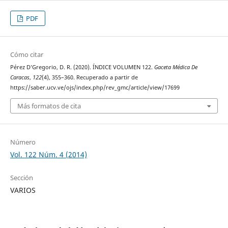
PDF
Cómo citar
Pérez D’Gregorio, D. R. (2020). ÍNDICE VOLUMEN 122.
Gaceta Médica De
Caracas
,
122
(4), 355–360. Recuperado a partir de
https://saber.ucv.ve/ojs/index.php/rev_gmc/article/view/17699
Más formatos de cita
Número
Vol. 122 Núm. 4 (2014)
Sección
VARIOS