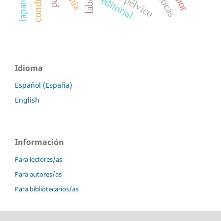
tumor pélvico
editorial
Idioma
Español (España)
English
Información
Para lectores/as
Para autores/as
Para bibliotecarios/as