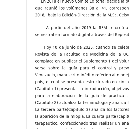
En 2018 el nuevo Comité Editorial decide la p
que reunió los volúmenes 38 al 41, correspon
2018, bajo la Edición-Dirección de la M.Sc. Cel
A partir del año 2019 la RFM retornó a la
semestral en formato digital a través del Reposi
Hoy 10 de junio de 2025, cuando se celebra 
Revista de la Facultad de Medicina de la UCV
complace en publicar el Suplemento 1 del Volu
versa sobre la guía para el control y pre
Venezuela, manuscrito inédito referido al manej
país, el cual se presenta estructurado en cinco
(Capítulo 1) presenta la introducción, objetiv
para la elaboración de la guía de práctica c
(Capítulo 2) actualiza la terminología y analiza
La tercera parte(Capítulo 3) analiza los factore
la aparición de la miopía. La cuarta parte (capí
terapéutico, confeccionado tras realizar un anál