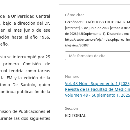
Cómo citar
e la Universidad Central
Hernández C. CRÉDITOS Y EDITORIAL. RF
bajo la dirección del Dr.
[Internet]. 9 de junio de 2025 [citado 8 de
 en el mes junio de ese
de 2026];48(Suplemento 1). Disponible en:
ción hasta el año 1956,
https://saber.ucv.ve/ojs/index.php/rev_f
ceño.
icle/view/30807
Más formatos de cita
sta se interrumpió por 25
 primera Comisión de
cual tendría como tareas
Número
 la FM y la edición de la
Vol. 48 Núm. Suplemento 1 (2025
tonio De Santolo, quien
Revista de la Facultad de Medicin
ontinua publicación de la
Volumen 48 - Suplemento 1. 202
Sección
sión de Publicaciones el
EDITORIAL
urante las dos siguientes