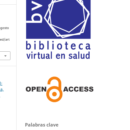
M
 agosto
med/art
):
a,
5
Palabras clave