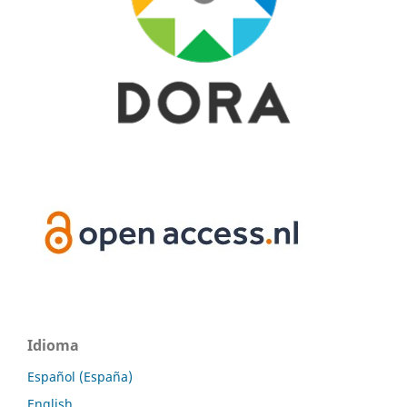
Idioma
Español (España)
English