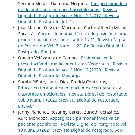
Serrano Mejías, Dalmacia Noguera,
Riesgo biomédico
de desnutrición en niños hospitalizados
,
Revista
Digital de Postgrado: Vol. 6 Núm. 2 (2017): Revista
Digital de Postgrado. Jul-Dic
José Manuel Olivares Marquina, Carlos Alberto Molina
Socarrás,
Cáncer de mama: técnica de posición mama
prona en pacientes con estadios I y II
,
Revista Digital
de Postgrado: Vol. 7 Núm. 1 (2018): Revista Digital de
Postgrado. Ene-Jun
Omaira Velázquez de Campos,
Problemas en la
prescripción de medicamentos en Venezuela
,
Revista
Digital de Postgrado: Vol. 9 Núm. 2 (2020): Revista
Digital de Postgrado. May-Ago
Sarahi Piñate, Laura Diaz, Freddy Contreras,
Educación terapéutica en pacientes con diabetes y
trastornos emocionales
,
Revista Digital de Postgrado:
Vol. 9 Núm. 1 (2020): Revista Digital de Postgrado.
Ene-Abr
Jenny Planchet, Rosanny García, Zuneth González,
Aura Mendoza,
Aspergilosis pulmonar invasiva en
paciente pediátrico
,
Revista Digital de Postgrado: Vol.
10 Núm. 3 (2021): Revista Digital de Postgrado. Sep-