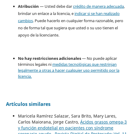
Atribución
— Usted debe dar
crédito de manera adecuada
,
brindar un enlace a la licencia, e
indicar si se han realizado
cambios
. Puede hacerlo en cualquier forma razonable, pero
no de forma tal que sugiera que usted o su uso tienen el
apoyo de la licenciante.
No hay restricciones adicionales
— No puede aplicar
términos legales ni
medidas tecnológicas que restrinjan
legalmente a otras a hacer cualquier uso permitido por la
licencia.
Artículos similares
Maricela Ramírez Salazar, Sara Brito, Mary Lares,
Carlos Maiorana, Jorge Castro,
Ácidos grasos omega-3
y función endotelial en pacientes con síndrome
coronario agudo
,
Revista Digital de Postgrado: Vol. 11