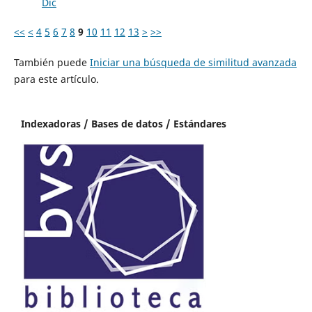
Dic
<<
<
4
5
6
7
8
9
10
11
12
13
>
>>
También puede
Iniciar una búsqueda de similitud avanzada
para este artículo.
Indexadoras / Bases de datos / Estándares