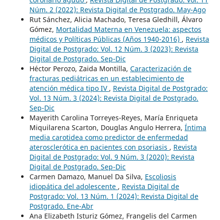
Núm. 2 (2022): Revista Digital de Postgrado. May-Ago
Rut Sánchez, Alicia Machado, Teresa Gledhill, Álvaro
Gómez,
Mortalidad Materna en Venezuela: aspectos
médicos y Políticas Públicas (Años 1940-2016)
,
Revista
Digital de Postgrado: Vol. 12 Núm. 3 (2023): Revista
Digital de Postgrado. Sep-Dic
Héctor Perozo, Zaida Montilla,
Caracterización de
fracturas pediátricas en un establecimiento de
atención médica tipo IV
,
Revista Digital de Postgrado:
Vol. 13 Núm. 3 (2024): Revista Digital de Postgrado.
Sep-Dic
Mayerith Carolina Torreyes-Reyes, María Enriqueta
Miquilarena Scarton, Douglas Angulo Herrera,
Íntima
media carotidea como predictor de enfermedad
aterosclerótica en pacientes con psoriasis
,
Revista
Digital de Postgrado: Vol. 9 Núm. 3 (2020): Revista
Digital de Postgrado. Sep-Dic
Carmen Damazo, Manuel Da Silva,
Escoliosis
idiopática del adolescente
,
Revista Digital de
Postgrado: Vol. 13 Núm. 1 (2024): Revista Digital de
Postgrado. Ene-Abr
Ana Elizabeth Isturiz Gómez, Frangelis del Carmen