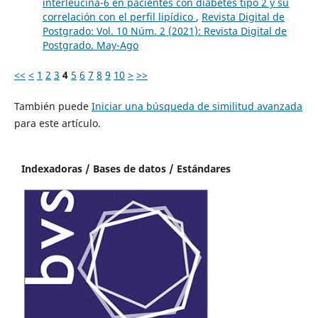
interleucina-6 en pacientes con diabetes tipo 2 y su
correlación con el perfil lipídico
,
Revista Digital de
Postgrado: Vol. 10 Núm. 2 (2021): Revista Digital de
Postgrado. May-Ago
<<
<
1
2
3
4
5
6
7
8
9
10
>
>>
También puede
Iniciar una búsqueda de similitud avanzada
para este artículo.
Indexadoras / Bases de datos / Estándares