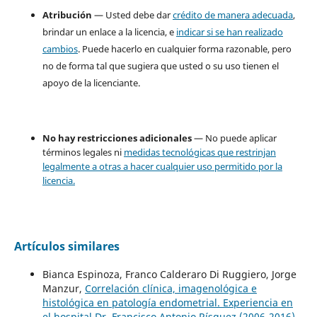
Atribución
— Usted debe dar
crédito de manera adecuada
,
brindar un enlace a la licencia, e
indicar si se han realizado
cambios
. Puede hacerlo en cualquier forma razonable, pero
no de forma tal que sugiera que usted o su uso tienen el
apoyo de la licenciante.
No hay restricciones adicionales
— No puede aplicar
términos legales ni
medidas tecnológicas que restrinjan
legalmente a otras a hacer cualquier uso permitido por la
licencia.
Artículos similares
Bianca Espinoza, Franco Calderaro Di Ruggiero, Jorge
Manzur,
Correlación clínica, imagenológica e
histológica en patología endometrial. Experiencia en
el hospital Dr. Francisco Antonio Rísquez (2006-2016)
,