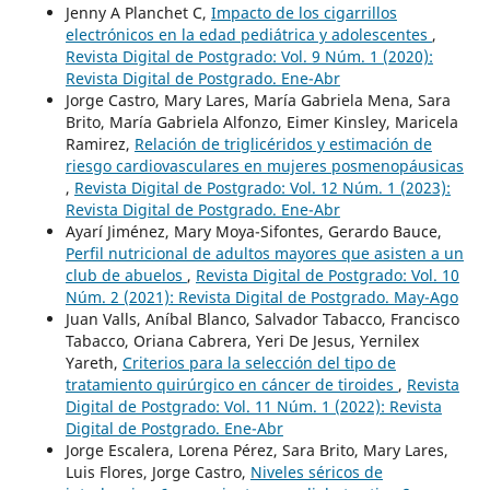
Jenny A Planchet C,
Impacto de los cigarrillos
electrónicos en la edad pediátrica y adolescentes
,
Revista Digital de Postgrado: Vol. 9 Núm. 1 (2020):
Revista Digital de Postgrado. Ene-Abr
Jorge Castro, Mary Lares, María Gabriela Mena, Sara
Brito, María Gabriela Alfonzo, Eimer Kinsley, Maricela
Ramirez,
Relación de triglicéridos y estimación de
riesgo cardiovasculares en mujeres posmenopáusicas
,
Revista Digital de Postgrado: Vol. 12 Núm. 1 (2023):
Revista Digital de Postgrado. Ene-Abr
Ayarí Jiménez, Mary Moya-Sifontes, Gerardo Bauce,
Perfil nutricional de adultos mayores que asisten a un
club de abuelos
,
Revista Digital de Postgrado: Vol. 10
Núm. 2 (2021): Revista Digital de Postgrado. May-Ago
Juan Valls, Aníbal Blanco, Salvador Tabacco, Francisco
Tabacco, Oriana Cabrera, Yeri De Jesus, Yernilex
Yareth,
Criterios para la selección del tipo de
tratamiento quirúrgico en cáncer de tiroides
,
Revista
Digital de Postgrado: Vol. 11 Núm. 1 (2022): Revista
Digital de Postgrado. Ene-Abr
Jorge Escalera, Lorena Pérez, Sara Brito, Mary Lares,
Luis Flores, Jorge Castro,
Niveles séricos de