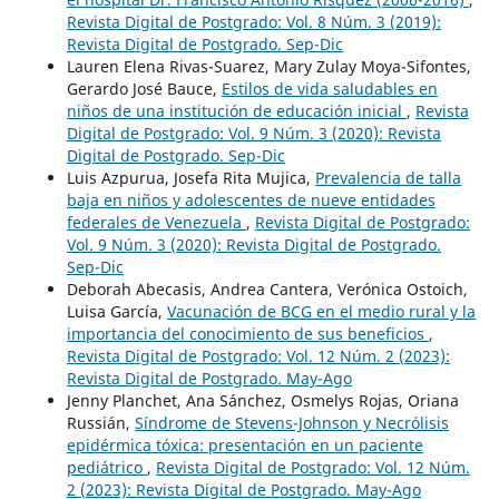
Revista Digital de Postgrado: Vol. 8 Núm. 3 (2019):
Revista Digital de Postgrado. Sep-Dic
Lauren Elena Rivas-Suarez, Mary Zulay Moya-Sifontes,
Gerardo José Bauce,
Estilos de vida saludables en
niños de una institución de educación inicial
,
Revista
Digital de Postgrado: Vol. 9 Núm. 3 (2020): Revista
Digital de Postgrado. Sep-Dic
Luis Azpurua, Josefa Rita Mujica,
Prevalencia de talla
baja en niños y adolescentes de nueve entidades
federales de Venezuela
,
Revista Digital de Postgrado:
Vol. 9 Núm. 3 (2020): Revista Digital de Postgrado.
Sep-Dic
Deborah Abecasis, Andrea Cantera, Verónica Ostoich,
Luisa García,
Vacunación de BCG en el medio rural y la
importancia del conocimiento de sus beneficios
,
Revista Digital de Postgrado: Vol. 12 Núm. 2 (2023):
Revista Digital de Postgrado. May-Ago
Jenny Planchet, Ana Sánchez, Osmelys Rojas, Oriana
Russián,
Síndrome de Stevens-Johnson y Necrólisis
epidérmica tóxica: presentación en un paciente
pediátrico
,
Revista Digital de Postgrado: Vol. 12 Núm.
2 (2023): Revista Digital de Postgrado. May-Ago