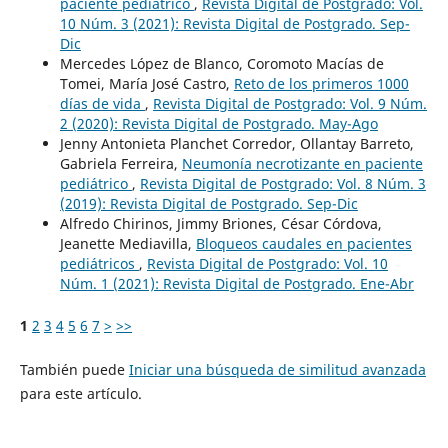
paciente pediátrico
,
Revista Digital de Postgrado: Vol.
10 Núm. 3 (2021): Revista Digital de Postgrado. Sep-
Dic
Mercedes López de Blanco, Coromoto Macías de
Tomei, María José Castro,
Reto de los primeros 1000
días de vida
,
Revista Digital de Postgrado: Vol. 9 Núm.
2 (2020): Revista Digital de Postgrado. May-Ago
Jenny Antonieta Planchet Corredor, Ollantay Barreto,
Gabriela Ferreira,
Neumonía necrotizante en paciente
pediátrico
,
Revista Digital de Postgrado: Vol. 8 Núm. 3
(2019): Revista Digital de Postgrado. Sep-Dic
Alfredo Chirinos, Jimmy Briones, César Córdova,
Jeanette Mediavilla,
Bloqueos caudales en pacientes
pediátricos
,
Revista Digital de Postgrado: Vol. 10
Núm. 1 (2021): Revista Digital de Postgrado. Ene-Abr
1
2
3
4
5
6
7
>
>>
También puede
Iniciar una búsqueda de similitud avanzada
para este artículo.