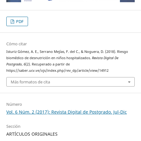
PDF
Cómo citar
Isturiz Gómez, A. E., Serrano Mejías, F. del C., & Noguera, D. (2018). Riesgo
biomédico de desnutrición en niños hospitalizados.
Revista Digital De
Postgrado
,
6
(2). Recuperado a partir de
https://saber.ucv.ve/ojs/index.php/rev_dp/article/view/14912
Más formatos de cita
Número
Vol. 6 Núm. 2 (2017): Revista Digital de Postgrado. Jul-Dic
Sección
ARTÍCULOS ORIGINALES