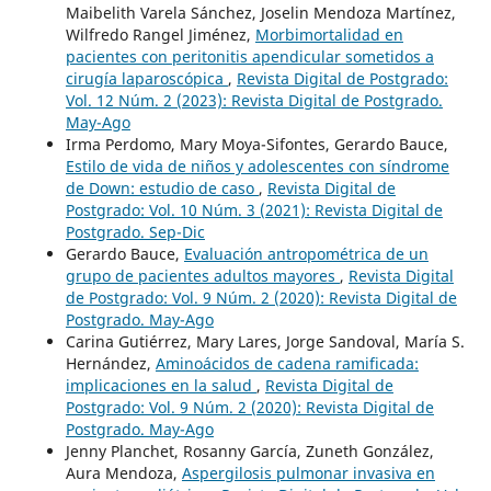
Maibelith Varela Sánchez, Joselin Mendoza Martínez,
Wilfredo Rangel Jiménez,
Morbimortalidad en
pacientes con peritonitis apendicular sometidos a
cirugía laparoscópica
,
Revista Digital de Postgrado:
Vol. 12 Núm. 2 (2023): Revista Digital de Postgrado.
May-Ago
Irma Perdomo, Mary Moya-Sifontes, Gerardo Bauce,
Estilo de vida de niños y adolescentes con síndrome
de Down: estudio de caso
,
Revista Digital de
Postgrado: Vol. 10 Núm. 3 (2021): Revista Digital de
Postgrado. Sep-Dic
Gerardo Bauce,
Evaluación antropométrica de un
grupo de pacientes adultos mayores
,
Revista Digital
de Postgrado: Vol. 9 Núm. 2 (2020): Revista Digital de
Postgrado. May-Ago
Carina Gutiérrez, Mary Lares, Jorge Sandoval, María S.
Hernández,
Aminoácidos de cadena ramificada:
implicaciones en la salud
,
Revista Digital de
Postgrado: Vol. 9 Núm. 2 (2020): Revista Digital de
Postgrado. May-Ago
Jenny Planchet, Rosanny García, Zuneth González,
Aura Mendoza,
Aspergilosis pulmonar invasiva en