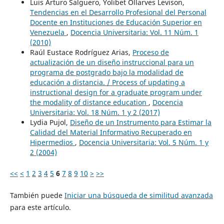
Luis Arturo Salguero, Yolibet Ollarves Levison,
Tendencias en el Desarrollo Profesional del Personal
Docente en Instituciones de Educación Superior en
Venezuela
,
Docencia Universitaria: Vol. 11 Núm. 1
(2010)
Raúl Eustace Rodríguez Arias,
Proceso de
actualización de un diseño instruccional para un
programa de postgrado bajo la modalidad de
educación a distancia. / Process of updating a
instructional design for a graduate program under
the modality of distance education
,
Docencia
Universitaria: Vol. 18 Núm. 1 y 2 (2017)
Lydia Pujol,
Diseño de un Instrumento para Estimar la
Calidad del Material Informativo Recuperado en
Hipermedios
,
Docencia Universitaria: Vol. 5 Núm. 1 y
2 (2004)
<<
<
1
2
3
4
5
6
7
8
9
10
>
>>
También puede
Iniciar una búsqueda de similitud avanzada
para este artículo.