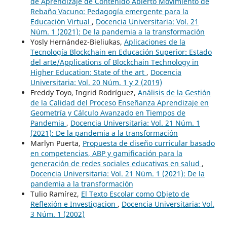
de Aprendizaje de Contenido Abierto Movimiento de
Rebaño Vacuno: Pedagogía emergente para la
Educación Virtual
,
Docencia Universitaria: Vol. 21
Núm. 1 (2021): De la pandemia a la transformación
Yosly Hernández-Bieliukas,
Aplicaciones de la
Tecnología Blockchain en Educación Superior: Estado
del arte/Applications of Blockchain Technology in
Higher Education: State of the art
,
Docencia
Universitaria: Vol. 20 Núm. 1 y 2 (2019)
Freddy Toyo, Ingrid Rodríguez,
Análisis de la Gestión
de la Calidad del Proceso Enseñanza Aprendizaje en
Geometría y Cálculo Avanzado en Tiempos de
Pandemia
,
Docencia Universitaria: Vol. 21 Núm. 1
(2021): De la pandemia a la transformación
Marlyn Puerta,
Propuesta de diseño curricular basado
en competencias, ABP y gamificación para la
generación de redes sociales educativas en salud
,
Docencia Universitaria: Vol. 21 Núm. 1 (2021): De la
pandemia a la transformación
Tulio Ramírez,
El Texto Escolar como Objeto de
Reflexión e Investigacion
,
Docencia Universitaria: Vol.
3 Núm. 1 (2002)