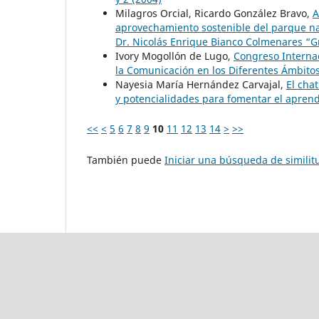
Milagros Orcial, Ricardo González Bravo,
A
aprovechamiento sostenible del parque nac
Dr. Nicolás Enrique Bianco Colmenares “
Ivory Mogollón de Lugo,
Congreso Internac
la Comunicación en los Diferentes Ámbito
Nayesia María Hernández Carvajal,
El cha
y potencialidades para fomentar el apren
<<
<
5
6
7
8
9
10
11
12
13
14
>
>>
También puede
Iniciar una búsqueda de simili