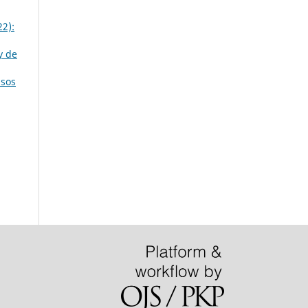
22):
y de
usos