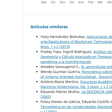
Artículos similares
Yosly Hernández-Bieliukas,
Aplicaciones d
arte/Applications of Blockchain Technology
Núm. 1 y 2 (2019)
Freddy Toyo, Ingrid Rodríguez,
Análisis d
Geometría y Cálculo Avanzado en Tiempo
pandemia a la transformación
Amodeo Saneugenio S.,
EL aprendizaje es
Wendy Guzmán Guerra,
Panorámica sobre 
of systems oriented instructional
,
Docenci
António Maria Martins,
Insucesso Académi
Docencia Universitaria: Vol. 5 Núm. 1 y 2 (
Eduardo Febres Muñoz,
LA DOCENCIA UNI
(2003)
Fulvia Nieves de Galicia, Eduardo Castillo C
Tecnológica en las Universidades Nacional
y 2 (2004)