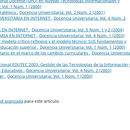
ional Docente (DPD) en Nuevas Tecnologías Informacionales y
: Vol. 1 Núm. 1 (2000)
tratégico
,
Docencia Universitaria: Vol. 2 Núm. 2 (2001)
VERSITARIA EN INTERNET
,
Docencia Universitaria: Vol. 4 Núm. 2
A EN INTERNET
,
Docencia Universitaria: Vol. 5 Núm. 1 y 2 (2004)
ARIA EN INTERNET
,
Docencia Universitaria: Vol. 4 Núm. 1 (2003)
l modelo crítico-reflexivo y el modelo técnico: SUS fundamentos y
 educación superior
,
Docencia Universitaria: Vol. 1 Núm. 1 (2000)
itario en el marco de los cambios curriculares
,
Docencia Universita
ional EDUTEC´ 2003. Gestión de las Tecnologías de la Información 
s Educativos
,
Docencia Universitaria: Vol. 4 Núm. 2 (2003)
der
,
Docencia Universitaria: Vol. 1 Núm. 1 (2000)
tud avanzada
para este artículo.