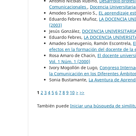
Antonio Nicolás Rubino,
Desarrollo profes
Comunicacionales
,
Docencia Universitaria
Amodeo Saneugenio S.,
EL aprendizaje es
Eduardo Febres Muñoz,
LA DOCENCIA UNI
(2003)
Jesús González,
DOCENCIA UNIVERSITARI
Eduardo Febres,
LA DOCENCIA UNIVERSIT
Amadeo Saneugenio, Ramón Escontrela,
E
efectos en la formación del docente de la
Rosa Amaro de Chacin,
El docente univers
Vol. 1 Núm. 1 (2000)
Ivory Mogollón de Lugo,
Congreso Internac
la Comunicación en los Diferentes Ámbito
Sonia Bustamante,
La Aventura de Apren
1
2
3
4
5
6
7
8
9
10
>
>>
También puede
Iniciar una búsqueda de simili