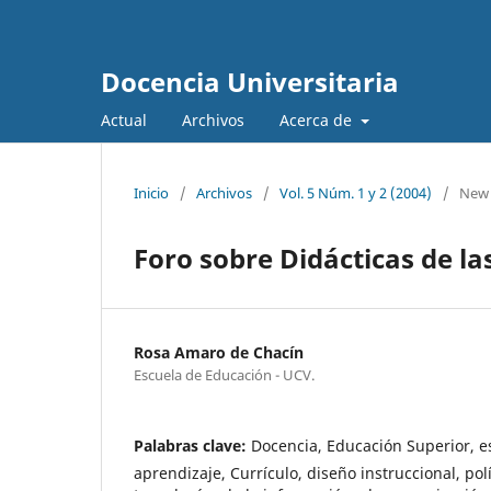
Docencia Universitaria
Actual
Archivos
Acerca de
Inicio
/
Archivos
/
Vol. 5 Núm. 1 y 2 (2004)
/
New 
Foro sobre Didácticas de la
Rosa Amaro de Chacín
Escuela de Educación - UCV.
Palabras clave:
Docencia, Educación Superior, e
aprendizaje, Currículo, diseño instruccional, polí