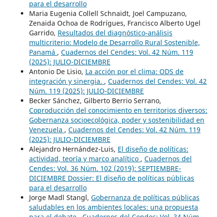
para el desarrollo
Maria Eugenia Collell Schnaidt, Joel Campuzano,
Zenaida Ochoa de Rodrígues, Francisco Alberto Ugel
Garrido,
Resultados del diagnóstico-análisis
multicriterio: Modelo de Desarrollo Rural Sostenible,
Panamá
,
Cuadernos del Cendes: Vol. 42 Núm. 119
(2025): JULIO-DICIEMBRE
Antonio De Lisio,
La acción por el clima: ODS de
integración y sinergia.
,
Cuadernos del Cendes: Vol. 42
Núm. 119 (2025): JULIO-DICIEMBRE
Becker Sánchez, Gilberto Berrio Serrano,
Coproducción del conocimiento en territorios diversos:
Gobernanza socioecológica, poder y sostenibilidad en
Venezuela
,
Cuadernos del Cendes: Vol. 42 Núm. 119
(2025): JULIO-DICIEMBRE
Alejandro Hernández-Luis,
El diseño de políticas:
actividad, teoría y marco analítico
,
Cuadernos del
Cendes: Vol. 36 Núm. 102 (2019): SEPTIEMBRE-
DICIEMBRE Dossier: El diseño de políticas públicas
para el desarrollo
Jorge Madl Stangl,
Gobernanza de políticas públicas
saludables en los ambientes locales: una propuesta
para el debate
,
Cuadernos del Cendes: Vol. 34 Núm.