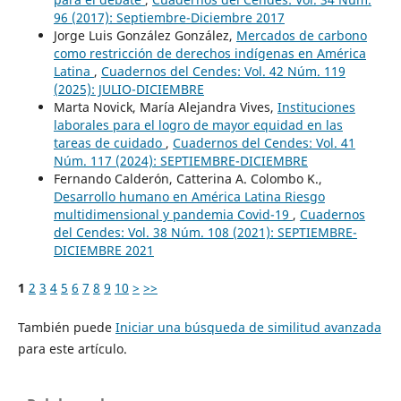
96 (2017): Septiembre-Diciembre 2017
Jorge Luis González González,
Mercados de carbono
como restricción de derechos indígenas en América
Latina
,
Cuadernos del Cendes: Vol. 42 Núm. 119
(2025): JULIO-DICIEMBRE
Marta Novick, María Alejandra Vives,
Instituciones
laborales para el logro de mayor equidad en las
tareas de cuidado
,
Cuadernos del Cendes: Vol. 41
Núm. 117 (2024): SEPTIEMBRE-DICIEMBRE
Fernando Calderón, Catterina A. Colombo K.,
Desarrollo humano en América Latina Riesgo
multidimensional y pandemia Covid-19
,
Cuadernos
del Cendes: Vol. 38 Núm. 108 (2021): SEPTIEMBRE-
DICIEMBRE 2021
1
2
3
4
5
6
7
8
9
10
>
>>
También puede
Iniciar una búsqueda de similitud avanzada
para este artículo.