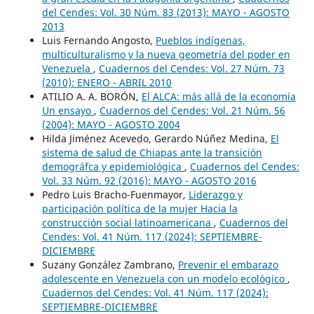
del Cendes: Vol. 30 Núm. 83 (2013): MAYO - AGOSTO
2013
Luis Fernando Angosto,
Pueblos indígenas,
multiculturalismo y la nueva geometría del poder en
Venezuela
,
Cuadernos del Cendes: Vol. 27 Núm. 73
(2010): ENERO - ABRIL 2010
ATILIO A. A. BORÓN,
El ALCA: más allá de la economía
Un ensayo
,
Cuadernos del Cendes: Vol. 21 Núm. 56
(2004): MAYO - AGOSTO 2004
Hilda Jiménez Acevedo, Gerardo Núñez Medina,
El
sistema de salud de Chiapas ante la transición
demográfca y epidemiológica
,
Cuadernos del Cendes:
Vol. 33 Núm. 92 (2016): MAYO - AGOSTO 2016
Pedro Luis Bracho-Fuenmayor,
Liderazgo y
participación política de la mujer Hacia la
construcción social latinoamericana
,
Cuadernos del
Cendes: Vol. 41 Núm. 117 (2024): SEPTIEMBRE-
DICIEMBRE
Suzany González Zambrano,
Prevenir el embarazo
adolescente en Venezuela con un modelo ecológico
,
Cuadernos del Cendes: Vol. 41 Núm. 117 (2024):
SEPTIEMBRE-DICIEMBRE