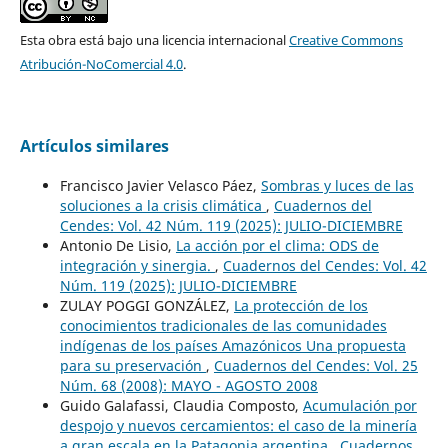
Esta obra está bajo una licencia internacional
Creative Commons
Atribución-NoComercial 4.0
.
Artículos similares
Francisco Javier Velasco Páez,
Sombras y luces de las
soluciones a la crisis climática
,
Cuadernos del
Cendes: Vol. 42 Núm. 119 (2025): JULIO-DICIEMBRE
Antonio De Lisio,
La acción por el clima: ODS de
integración y sinergia.
,
Cuadernos del Cendes: Vol. 42
Núm. 119 (2025): JULIO-DICIEMBRE
ZULAY POGGI GONZÁLEZ,
La protección de los
conocimientos tradicionales de las comunidades
indígenas de los países Amazónicos Una propuesta
para su preservación
,
Cuadernos del Cendes: Vol. 25
Núm. 68 (2008): MAYO - AGOSTO 2008
Guido Galafassi, Claudia Composto,
Acumulación por
despojo y nuevos cercamientos: el caso de la minería
a gran escala en la Patagonia argentina
,
Cuadernos