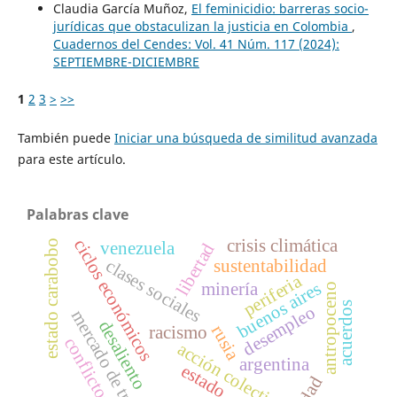
Claudia García Muñoz,
El feminicidio: barreras socio-
jurídicas que obstaculizan la justicia en Colombia
,
Cuadernos del Cendes: Vol. 41 Núm. 117 (2024):
SEPTIEMBRE-DICIEMBRE
1
2
3
>
>>
También puede
Iniciar una búsqueda de similitud avanzada
para este artículo.
Palabras clave
crisis climática
ciclos económicos
estado carabobo
venezuela
libertad
clases sociales
sustentabilidad
periferia
buenos aires
minería
antropoceno
acuerdos
desempleo
mercado de trabajo
desaliento
rusia
racismo
conflictos
acción colectiva
argentina
estado