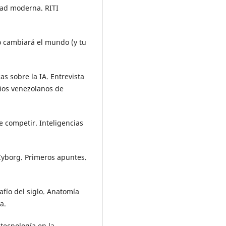
edad moderna. RITI
mo cambiará el mundo (y tu
as sobre la IA. Entrevista
ios venezolanos de
 competir. Inteligencias
a Cyborg. Primeros apuntes.
esafío del siglo. Anatomía
a.
a tecnología en la