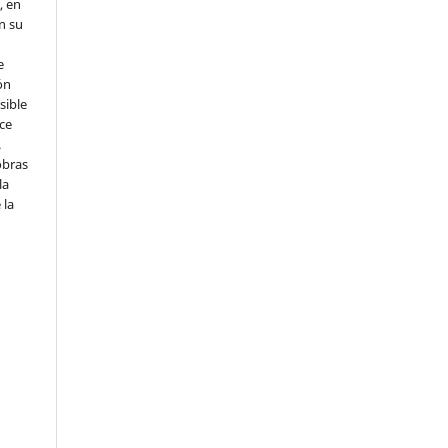
, en
en su
e
ón
sible
ce
.
obras
la
 la