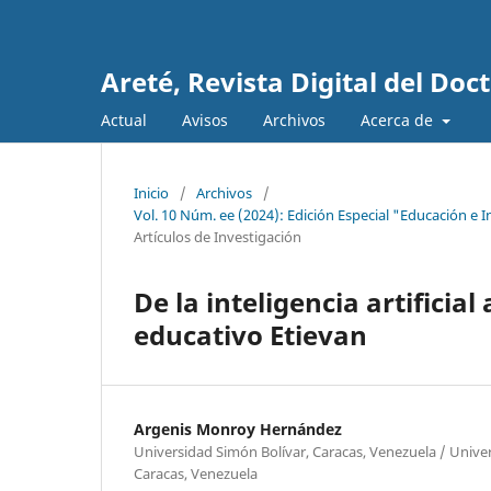
Areté, Revista Digital del Do
Actual
Avisos
Archivos
Acerca de
Inicio
/
Archivos
/
Vol. 10 Núm. ee (2024): Edición Especial "Educación e I
Artículos de Investigación
De la inteligencia artificia
educativo Etievan
Argenis Monroy Hernández
Universidad Simón Bolívar, Caracas, Venezuela / Univer
Caracas, Venezuela