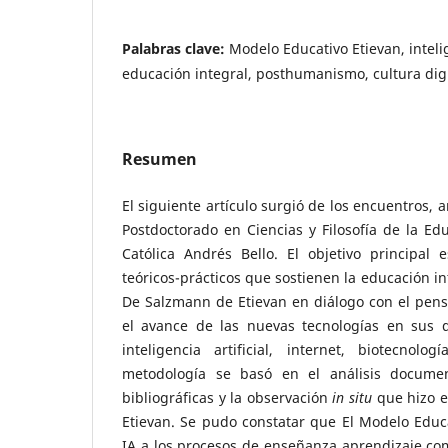
Palabras clave:
Modelo Educativo Etievan, intelige
educación integral, posthumanismo, cultura digi
Resumen
El siguiente artículo surgió de los encuentros, a
Postdoctorado en Ciencias y Filosofía de la Ed
Católica Andrés Bello. El objetivo principal e
teóricos-prácticos que sostienen la educación i
De Salzmann de Etievan en diálogo con el pen
el avance de las nuevas tecnologías en sus di
inteligencia artificial, internet, biotecnolog
metodología se basó en el análisis docume
bibliográficas y la observación
in situ
que hizo e
Etievan. Se pudo constatar que El Modelo Educa
IA a los procesos de enseñanza aprendizaje co