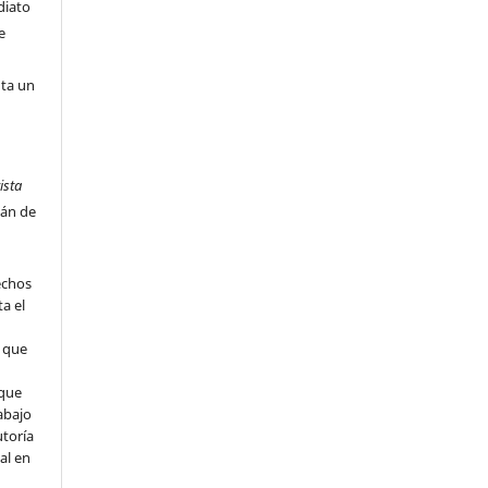
diato
e
nta un
ista
tán de
echos
ta el
l que
que
abajo
utoría
ial en