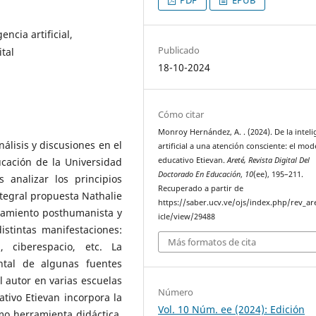
ncia artificial,
Publicado
tal
18-10-2024
Cómo citar
Monroy Hernández, A. . (2024). De la inteli
nálisis y discusiones en el
artificial a una atención consciente: el mod
ucación de la Universidad
educativo Etievan.
Areté, Revista Digital Del
Doctorado En Educación
,
10
(ee), 195–211.
s analizar los principios
Recuperado a partir de
ntegral propuesta Nathalie
https://saber.ucv.ve/ojs/index.php/rev_ar
samiento posthumanista y
icle/view/29488
stintas manifestaciones:
Más formatos de cita
ía, ciberespacio, etc. La
ntal de algunas fuentes
l autor en varias escuelas
Número
tivo Etievan incorpora la
Vol. 10 Núm. ee (2024): Edición
mo herramienta didáctica.