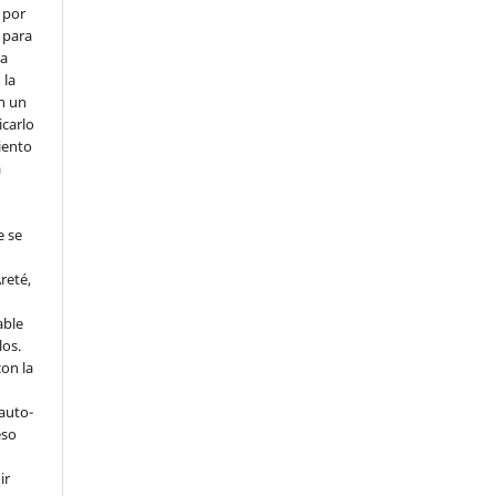
 por
 para
la
 la
en un
icarlo
iento
a
e se
reté,
able
los.
on la
 auto-
eso
ir