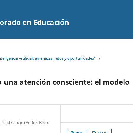
ctorado en Educación
nteligencia Artificial: amenazas, retos y oportunidades"
/
l a una atención consciente: el modelo
sidad Católica Andrés Bello,
PDF
EPUB