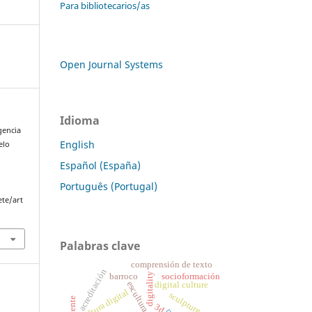
Para bibliotecarios/as
Open Journal Systems
Idioma
gencia
English
elo
Español (España)
Português (Portugal)
ete/art
Palabras clave
comprensión de texto
acreditación
digitality
barroco
socioformación
escultura
digital culture
cultura digital
sculpture
3d