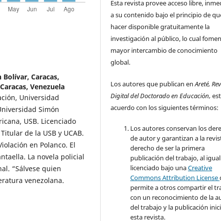
Esta revista provee acceso libre, inme
a su contenido bajo el principio de qu
hacer disponible gratuitamente la
investigación al público, lo cual fome
mayor intercambio de conocimiento
global.
Bolívar, Caracas,
Los autores que publican en
Areté, Rev
 Caracas, Venezuela
Digital del Doctorado en Educación,
es
ación, Universidad
acuerdo con los siguientes términos:
 Universidad Simón
ricana, USB. Licenciado
Los autores conservan los der
 Titular de la USB y UCAB.
de autor y garantizan a la revis
iolación en Polanco. El
derecho de ser la primera
aella. La novela policial
publicación del trabajo, al igua
licenciado bajo una
Creative
al. “Sálvese quien
Commons Attribution License
teratura venezolana.
permite a otros compartir el tr
con un reconocimiento de la a
del trabajo y la publicación inic
esta revista.