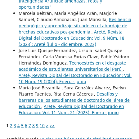
Inteligencia Artificial: amenazas, retos y
oportunidades"
Marcela Beltrán, María Angélica Arán, Marjorie
Sámuel, Claudio Almonacid, Juan Mansilla,
Resiliencia
pedagógica y aprendizaje situado en el abordaje de
brechas educativas pos-pandemia
,
Areté, Revista
Digital del Doctorado en Educación: Vol. 9 Núm. 18
(2023): Areté (julio - diciembre, 2023)
José Luis Quispe Fernández, Ursula Isabel Quispe
Fernández, Carla Vanessa Farias Clavo, Pablo Ysidoro
Hernández Domínguez,
Tecnoestrés en el desgaste
académico de estudiantes universitarios del Perú
,
Areté, Revista Digital del Doctorado en Educación: Vol.
10 Núm. 19 (2024): Enero - junio
María José Bezanilla , Sara González Alvarez, Evelyn
Pizarro Fuentes, Rita Cerna Cáceres ,
Desafíos y
barreras de los estudiantes de doctorado del área de
educación
,
Areté, Revista Digital del Doctorado en
Educación: Vol. 11 Núm. 21 (2025): Enero - junio
1
2
3
4
5
6
7
8
9
10
>
>>