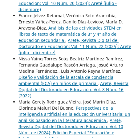
Educación: Vol. 10 Núm. 20 (2024): Areté (julio -
diciembre)
Franco Jélvez-Retamal, Verónica Soto-Arancibia,
Ernesto Yáñez-Pérez, Danilo Díaz-Levicoy, María D.
Aravena-Díaz,
Análisis de las actividades STEM en
libros de texto de matemática de 3° y 4° año de
educación secundaria
,
Areté, Revista Digital del
Doctorado en Educación: Vol. 11 Núm. 22 (2025): Areté
(julio - diciembre)
Nissa Yaing Torres Soto, Beatriz Martínez Ramírez,
Fernanda Guadalupe Rascón Arriaga, Josué Arturo
Medina Fernández., Luis Antonio Reyna Martínez,
Diseño y validación de la escala de conciencia
ambiental (ECA) en niños de primaria
,
Areté, Revista
Digital del Doctorado en Educación: Vol. 8 Núm. 16
(2022)
Maria Gorety Rodriguez Vieira, José Marín Díaz,
Clorinda Maiuri Del Buono,
Perspectivas de la
inteligencia artificial en la educación universitaria: un
análisis basado en la literatura académica
,
Areté,
Revista Digital del Doctorado en Educación: Vol. 10
Núm. ee (2024): Edición Especial "Educación e