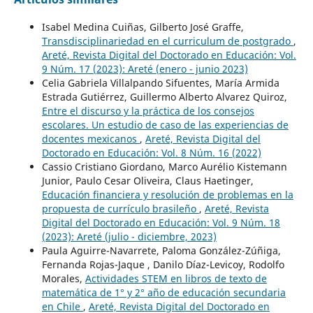
Isabel Medina Cuiñas, Gilberto José Graffe,
Transdisciplinariedad en el curriculum de postgrado
,
Areté, Revista Digital del Doctorado en Educación: Vol.
9 Núm. 17 (2023): Areté (enero - junio 2023)
Celia Gabriela Villalpando Sifuentes, María Armida
Estrada Gutiérrez, Guillermo Alberto Alvarez Quiroz,
Entre el discurso y la práctica de los consejos
escolares. Un estudio de caso de las experiencias de
docentes mexicanos
,
Areté, Revista Digital del
Doctorado en Educación: Vol. 8 Núm. 16 (2022)
Cassio Cristiano Giordano, Marco Aurélio Kistemann
Junior, Paulo Cesar Oliveira, Claus Haetinger,
Educación financiera y resolución de problemas en la
propuesta de currículo brasileño
,
Areté, Revista
Digital del Doctorado en Educación: Vol. 9 Núm. 18
(2023): Areté (julio - diciembre, 2023)
Paula Aguirre-Navarrete, Paloma González-Zúñiga,
Fernanda Rojas-Jaque , Danilo Díaz-Levicoy, Rodolfo
Morales,
Actividades STEM en libros de texto de
matemática de 1° y 2° año de educación secundaria
en Chile
,
Areté, Revista Digital del Doctorado en