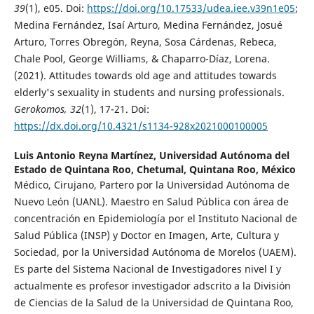
39
(1), e05. Doi:
https://doi.org/10.17533/udea.iee.v39n1e05
;
Medina Fernández, Isaí Arturo, Medina Fernández, Josué
Arturo, Torres Obregón, Reyna, Sosa Cárdenas, Rebeca,
Chale Pool, George Williams, & Chaparro-Díaz, Lorena.
(2021). Attitudes towards old age and attitudes towards
elderly's sexuality in students and nursing professionals.
Gerokomos, 32
(1), 17-21. Doi:
https://dx.doi.org/10.4321/s1134-928x2021000100005
Luis Antonio Reyna Martínez,
Universidad Autónoma del
Estado de Quintana Roo, Chetumal, Quintana Roo, México
Médico, Cirujano, Partero por la Universidad Autónoma de
Nuevo León (UANL). Maestro en Salud Pública con área de
concentración en Epidemiología por el Instituto Nacional de
Salud Pública (INSP) y Doctor en Imagen, Arte, Cultura y
Sociedad, por la Universidad Autónoma de Morelos (UAEM).
Es parte del Sistema Nacional de Investigadores nivel I y
actualmente es profesor investigador adscrito a la División
de Ciencias de la Salud de la Universidad de Quintana Roo,