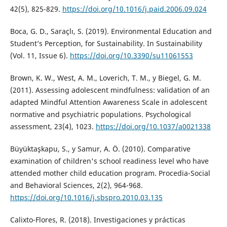
42(5), 825-829.
https://doi.org/10.1016/j.paid.2006.09.024
Boca, G. D., Saraçlı, S. (2019). Environmental Education and
Student’s Perception, for Sustainability. In Sustainability
(Vol. 11, Issue 6).
https://doi.org/10.3390/su11061553
Brown, K. W., West, A. M., Loverich, T. M., y Biegel, G. M.
(2011). Assessing adolescent mindfulness: validation of an
adapted Mindful Attention Awareness Scale in adolescent
normative and psychiatric populations. Psychological
assessment, 23(4), 1023.
https://doi.org/10.1037/a0021338
Büyüktaşkapu, S., y Samur, A. Ö. (2010). Comparative
examination of children's school readiness level who have
attended mother child education program. Procedia-Social
and Behavioral Sciences, 2(2), 964-968.
https://doi.org/10.1016/j.sbspro.2010.03.135
Calixto-Flores, R. (2018). Investigaciones y prácticas