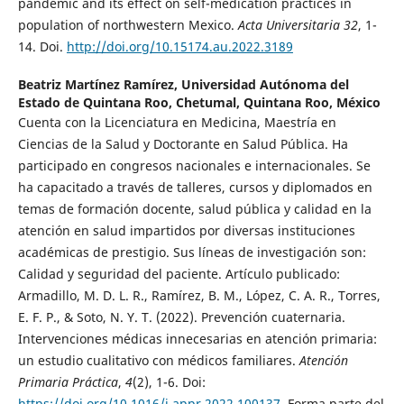
pandemic and its effect on self-medication practices in
population of northwestern Mexico.
Acta Universitaria 32
, 1-
14. Doi.
http://doi.org/10.15174.au.2022.3189
Beatriz Martínez Ramírez,
Universidad Autónoma del
Estado de Quintana Roo, Chetumal, Quintana Roo, México
Cuenta con la Licenciatura en Medicina, Maestría en
Ciencias de la Salud y Doctorante en Salud Pública. Ha
participado en congresos nacionales e internacionales. Se
ha capacitado a través de talleres, cursos y diplomados en
temas de formación docente, salud pública y calidad en la
atención en salud impartidos por diversas instituciones
académicas de prestigio. Sus líneas de investigación son:
Calidad y seguridad del paciente. Artículo publicado:
Armadillo, M. D. L. R., Ramírez, B. M., López, C. A. R., Torres,
E. F. P., & Soto, N. Y. T. (2022). Prevención cuaternaria.
Intervenciones médicas innecesarias en atención primaria:
un estudio cualitativo con médicos familiares.
Atención
Primaria Práctica
,
4
(2), 1-6. Doi:
https://doi.org/10.1016/j.appr.2022.100137
. Forma parte del