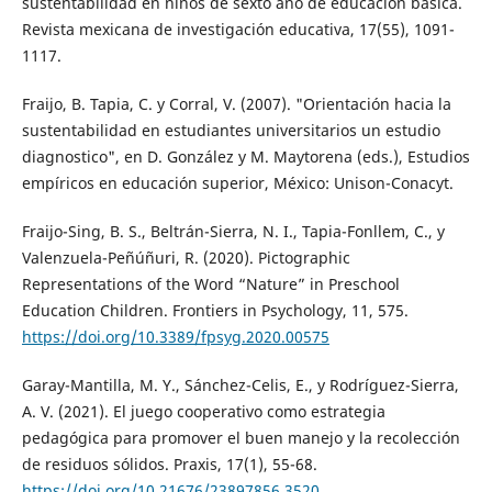
sustentabilidad en niños de sexto año de educación básica.
Revista mexicana de investigación educativa, 17(55), 1091-
1117.
Fraijo, B. Tapia, C. y Corral, V. (2007). "Orientación hacia la
sustentabilidad en estudiantes universitarios un estudio
diagnostico", en D. González y M. Maytorena (eds.), Estudios
empíricos en educación superior, México: Unison-Conacyt.
Fraijo-Sing, B. S., Beltrán-Sierra, N. I., Tapia-Fonllem, C., y
Valenzuela-Peñúñuri, R. (2020). Pictographic
Representations of the Word “Nature” in Preschool
Education Children. Frontiers in Psychology, 11, 575.
https://doi.org/10.3389/fpsyg.2020.00575
Garay-Mantilla, M. Y., Sánchez-Celis, E., y Rodríguez-Sierra,
A. V. (2021). El juego cooperativo como estrategia
pedagógica para promover el buen manejo y la recolección
de residuos sólidos. Praxis, 17(1), 55-68.
https://doi.org/10.21676/23897856.3520