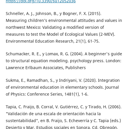
https://doi.org/10.3390/su12052036
Schneller, A. J., Johnson, B., y Bogner, F. X. (2015).
Measuring children’s environmental attitudes and values in
northwest Mexico: Validating a modified version of
measures to test the Model of Ecological Values (2-MEV).
Environmental Education Research, 21(1), 61-75.
Schumacker, R. E., y Lomax, R. G. (2004). A beginner's guide
to structural equation modeling. psychology press. London:
Lawrence Erlbaum Associates, Publishers
Sukma, E., Ramadhan, S., y Indriyani, V. (2020). Integration
of environmental education in elementary schools. Journal
of Physics: Conference Series, 1481(1), 1-6.
Tapia, C. Fraijo, B. Corral, V. Gutiérrez, C. y Tirado, H. (2006).
"Validación de una escala de orientación hacia la
sustentabilidad", en B. Fraijo, S. Echeverría y C. Tapia (eds.)
Desierto y Mar. Estudios sociales en Sonora, Cd. Obregón,