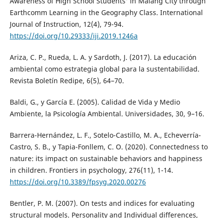
Awareness of High School Students' in Malang City through
Earthcomm Learning in the Geography Class. International
Journal of Instruction, 12(4), 79-94.
https://doi.org/10.29333/iji.2019.1246a
Ariza, C. P., Rueda, L. A. y Sardoth, J. (2017). La educación
ambiental como estrategia global para la sustentabilidad.
Revista Boletín Redipe, 6(5), 64–70.
Baldi, G., y García E. (2005). Calidad de Vida y Medio
Ambiente, la Psicología Ambiental. Universidades, 30, 9–16.
Barrera-Hernández, L. F., Sotelo-Castillo, M. A., Echeverría-
Castro, S. B., y Tapia-Fonllem, C. O. (2020). Connectedness to
nature: its impact on sustainable behaviors and happiness
in children. Frontiers in psychology, 276(11), 1-14.
https://doi.org/10.3389/fpsyg.2020.00276
Bentler, P. M. (2007). On tests and indices for evaluating
structural models. Personality and Individual differences,