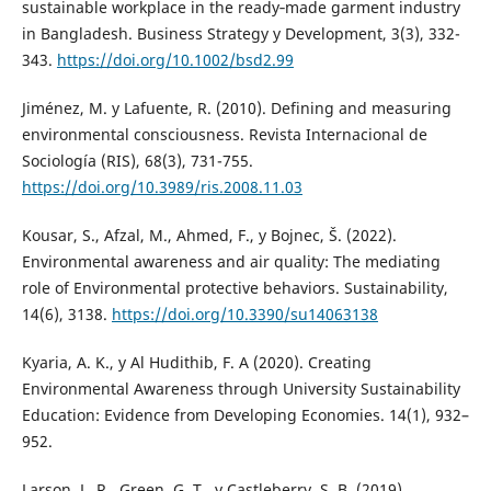
sustainable workplace in the ready‐made garment industry
in Bangladesh. Business Strategy y Development, 3(3), 332-
343.
https://doi.org/10.1002/bsd2.99
Jiménez, M. y Lafuente, R. (2010). Defining and measuring
environmental consciousness. Revista Internacional de
Sociología (RIS), 68(3), 731-755.
https://doi.org/10.3989/ris.2008.11.03
Kousar, S., Afzal, M., Ahmed, F., y Bojnec, Š. (2022).
Environmental awareness and air quality: The mediating
role of Environmental protective behaviors. Sustainability,
14(6), 3138.
https://doi.org/10.3390/su14063138
Kyaria, A. K., y Al Hudithib, F. A (2020). Creating
Environmental Awareness through University Sustainability
Education: Evidence from Developing Economies. 14(1), 932–
952.
Larson, L. R., Green, G. T., y Castleberry, S. B. (2019).