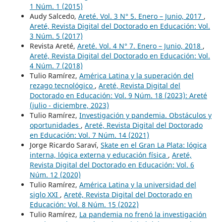
1 Núm. 1 (2015)
Audy Salcedo,
Areté. Vol. 3 N° 5. Enero – Junio, 2017
,
Areté, Revista Digital del Doctorado en Educación: Vol.
3 Núm. 5 (2017)
Revista Areté,
Areté. Vol. 4 N° 7. Enero – Junio, 2018
,
Areté, Revista Digital del Doctorado en Educación: Vol.
4 Núm. 7 (2018)
Tulio Ramírez,
América Latina y la superación del
rezago tecnológico
,
Areté, Revista Digital del
Doctorado en Educación: Vol. 9 Núm. 18 (2023): Areté
(julio - diciembre, 2023)
Tulio Ramírez,
Investigación y pandemia. Obstáculos y
oportunidades
,
Areté, Revista Digital del Doctorado
en Educación: Vol. 7 Núm. 14 (2021)
Jorge Ricardo Saraví,
Skate en el Gran La Plata: lógica
interna, lógica externa y educación física
,
Areté,
Revista Digital del Doctorado en Educación: Vol. 6
Núm. 12 (2020)
Tulio Ramírez,
América Latina y la universidad del
siglo XXI
,
Areté, Revista Digital del Doctorado en
Educación: Vol. 8 Núm. 15 (2022)
Tulio Ramírez,
La pandemia no frenó la investigación