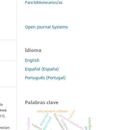
Para bibliotecarios/as
Open Journal Systems
Idioma
English
Español (España)
Português (Portugal)
Palabras clave
la
Areté,
values.
educational climate
didáctica
financiamiento
sectores populares
17),
kindergarten
evaluación
valores
ete/art