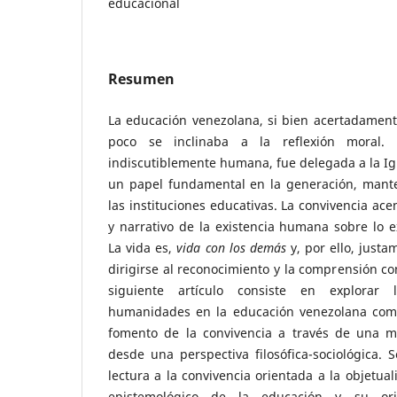
educacional
Resumen
La educación venezolana, si bien acertadamente
poco se inclinaba a la reflexión moral. L
indiscutiblemente humana, fue delegada a la Igle
un papel fundamental en la generación, mante
las instituciones educativas. La convivencia ace
y narrativo de la existencia humana sobre lo e
La vida es,
vida con los demás
y, por ello, justa
dirigirse al reconocimiento y la comprensión com
siguiente artículo consiste en explorar
humanidades en la educación venezolana como
fomento de la convivencia a través de una m
desde una perspectiva filosófica-sociológica. 
lectura a la convivencia orientada a la objetual
epistemológico de la educación y su ori