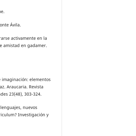
me.
onte Ávila.
rarse activamente en la
de amistad en gadamer.
d e imaginación: elementos
az. Araucaria. Revista
ades 23(48), 303-324.
 lenguajes, nuevos
riculum? Investigación y