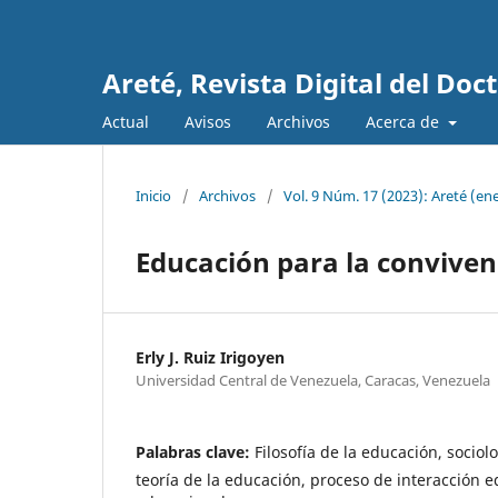
Areté, Revista Digital del Do
Actual
Avisos
Archivos
Acerca de
Inicio
/
Archivos
/
Vol. 9 Núm. 17 (2023): Areté (ene
Educación para la convive
Erly J. Ruiz Irigoyen
Universidad Central de Venezuela, Caracas, Venezuela
Palabras clave:
Filosofía de la educación, sociol
teoría de la educación, proceso de interacción 