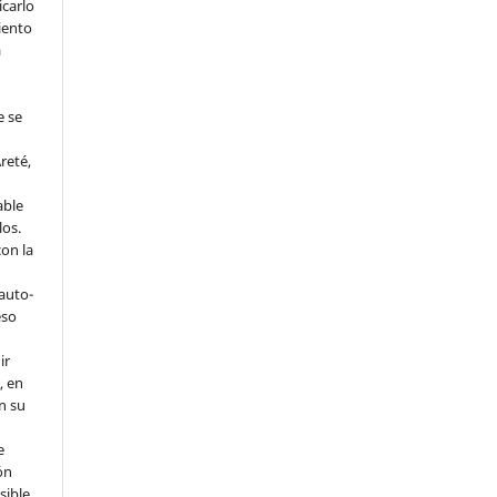
icarlo
iento
a
e se
reté,
able
los.
on la
 auto-
eso
ir
, en
en su
e
ón
sible