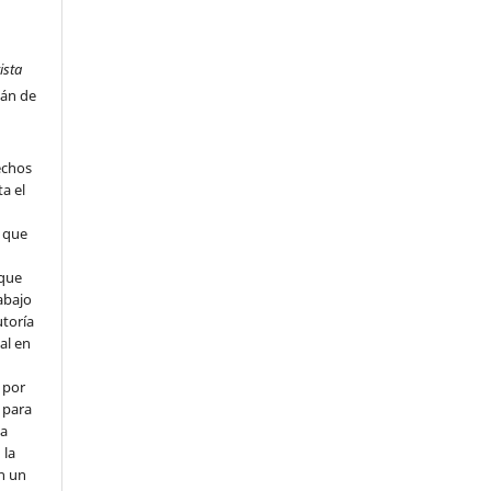
ista
tán de
echos
ta el
l que
que
abajo
utoría
ial en
 por
 para
la
 la
en un