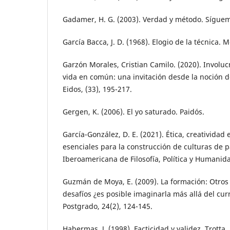
Gadamer, H. G. (2003). Verdad y método. Sígue
García Bacca, J. D. (1968). Elogio de la técnica. M
Garzón Morales, Cristian Camilo. (2020). Involuc
vida en común: una invitación desde la noción 
Eidos, (33), 195-217.
Gergen, K. (2006). El yo saturado. Paidós.
García-González, D. E. (2021). Ética, creativida
esenciales para la construcción de culturas de p
Iberoamericana de Filosofía, Política y Humanid
Guzmán de Moya, E. (2009). La formación: Otros
desafíos ¿es posible imaginarla más allá del cur
Postgrado, 24(2), 124-145.
Habermas, J. (1998). Facticidad y validez. Trotta