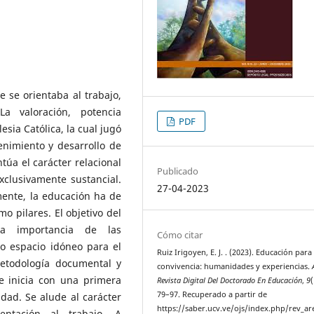
 se orientaba al trabajo,
a valoración, potencia
PDF
sia Católica, la cual jugó
nimiento y desarrollo de
ntúa el carácter relacional
Publicado
xclusivamente sustancial.
27-04-2023
mente, la educación ha de
o pilares. El objetivo del
 la importancia de las
Cómo citar
 espacio idóneo para el
Ruiz Irigoyen, E. J. . (2023). Educación para 
etodología documental y
convivencia: humanidades y experiencias.
Se inicia con una primera
Revista Digital Del Doctorado En Educación
,
9
(
79–97. Recuperado a partir de
idad. Se alude al carácter
https://saber.ucv.ve/ojs/index.php/rev_ar
entación al trabajo. A