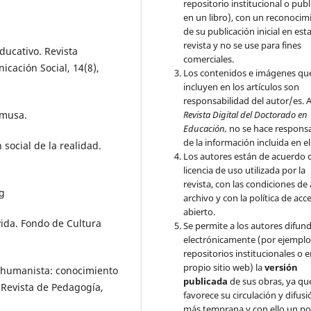
repositorio institucional o publ
en un libro), con un reconocim
de su publicación inicial en est
revista y no se use para fines
ducativo. Revista
comerciales.
cación Social, 14(8),
Los contenidos e imágenes qu
incluyen en los artículos son
responsabilidad del autor/es. A
Revista Digital del Doctorado en
imusa.
Educación,
no se hace respons
de la información incluida en el
 social de la realidad.
Los autores están de acuerdo c
licencia de uso utilizada por la
revista, con las condiciones de
rg
archivo y con la política de acc
abierto.
vida. Fondo de Cultura
Se permite a los autores difund
electrónicamente (por ejemplo
repositorios institucionales o 
propio sitio web) la
versión
a humanista: conocimiento
publicada
de sus obras, ya qu
. Revista de Pedagogía,
favorece su circulación y difusi
más temprana y con ello un po