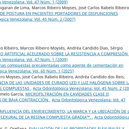
 Venezolana: Vol. 47 Núm. 1 (2009)
Bigaran de Lima, Marcos Ribeiro Moyses, José Carlos Rabelo Ribeiro
DE POSTURA EN PACIENTES PORTADORES DE DISFUNCIONES
gica Venezolana: Vol. 45 Núm. 2 (2007)
lo Ribeiro, Marcos Ribeiro Moysés, Andréa Candido Dias, Sérgio
TO ARTIFICIAL ACELERADO SOBRE LA RESISTENCIA A COMPRESIÓN
 Venezolana: Vol. 47 Núm. 1 (2009)
inas compuestas precalentadas como agente de cementación en
ica Venezolana: Vol. 60 Núm. 1 (2025)
ro Moyses, José Carlos Rabelo Ribeiro, Andréa Candido dos Reis,
NCIA DE LAS UNIDADES DE CURADO LED Y LUZ HALÓGENA SOBRE L
AS COMPUESTAS
,
Acta Odontológica Venezolana: Vol. 45 Núm. 2 (2
rmelo García,
MICROFILTRACIÓN EN CAVIDADES CLASE II
S DE BAJA CONTRACCIÓN
,
Acta Odontológica Venezolana: Vol. 47
INFLUENCIA DEL ENVEJECIMIENTO, LA MARCA Y LA UBICACIÓN DE 
 FLEXURAL DE LA RESINA COMPUESTA GRADIA™.
,
Acta Odontológic
N. G. Orellana,
EVALUACIÓN DE LAS PROPIEDADES FLEXURALES Y