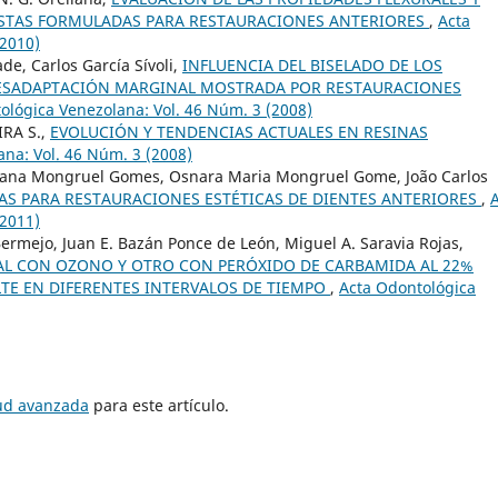
STAS FORMULADAS PARA RESTAURACIONES ANTERIORES
,
Acta
(2010)
de, Carlos García Sívoli,
INFLUENCIA DEL BISELADO DE LOS
DESADAPTACIÓN MARGINAL MOSTRADA POR RESTAURACIONES
ológica Venezolana: Vol. 46 Núm. 3 (2008)
IRA S.,
EVOLUCIÓN Y TENDENCIAS ACTUALES EN RESINAS
na: Vol. 46 Núm. 3 (2008)
iovana Mongruel Gomes, Osnara Maria Mongruel Gome, João Carlos
CAS PARA RESTAURACIONES ESTÉTICAS DE DIENTES ANTERIORES
,
(2011)
rmejo, Juan E. Bazán Ponce de León, Miguel A. Saravia Rojas,
L CON OZONO Y OTRO CON PERÓXIDO DE CARBAMIDA AL 22%
LTE EN DIFERENTES INTERVALOS DE TIEMPO
,
Acta Odontológica
tud avanzada
para este artículo.