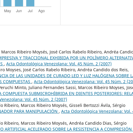
a, Marcos Ribeiro Moysés, José Carlos Rabelo Ribeiro, Andréa Candi
MPRESIVA Y TRACCIONAL EXHIBIDA POR UN POLÍMERO ALTERNATI
OS
,
Acta Odontológica Venezolana: Vol. 45 Núm. 2 (2007)
ro Moyses, José Carlos Rabelo Ribeiro, Andréa Candido dos Reis,
NCIA DE LAS UNIDADES DE CURADO LED Y LUZ HALÓGENA SOBRE L
AS COMPUESTAS
,
Acta Odontológica Venezolana: Vol. 45 Núm. 2 (2
ruchi Minto, Juliano Fernandes Sassi, Marcos Ribeiro Moyses, Jos
A COMPUESTA SUBMICROHÍBRIDA EN DIENTES POSTERIORES: REL
Venezolana: Vol. 45 Núm. 2 (2007)
o Ribeiro, Marcos Ribeiro Moysés, Gisseli Bertozzi Ávila, Sérgio
NADOR PARA MANIPULACIÓN
,
Acta Odontológica Venezolana: Vol.
lo Ribeiro, Marcos Ribeiro Moysés, Andréa Candido Dias, Sérgio
TO ARTIFICIAL ACELERADO SOBRE LA RESISTENCIA A COMPRESIÓN