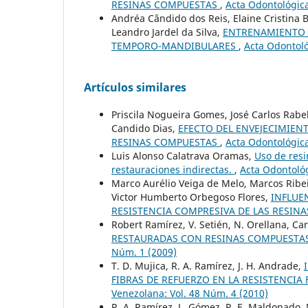
RESINAS COMPUESTAS
,
Acta Odontológica
Andréa Cândido dos Reis, Elaine Cristina 
Leandro Jardel da Silva,
ENTRENAMIENTO 
TEMPORO-MANDIBULARES
,
Acta Odontoló
Artículos similares
Priscila Nogueira Gomes, José Carlos Rabe
Candido Dias,
EFECTO DEL ENVEJECIMIEN
RESINAS COMPUESTAS
,
Acta Odontológica
Luis Alonso Calatrava Oramas,
Uso de res
restauraciones indirectas.
,
Acta Odontológ
Marco Aurélio Veiga de Melo, Marcos Ribei
Victor Humberto Orbegoso Flores,
INFLUE
RESISTENCIA COMPRESIVA DE LAS RESIN
Robert Ramírez, V. Setién, N. Orellana, Ca
RESTAURADAS CON RESINAS COMPUESTA
Núm. 1 (2009)
T. D. Mujica, R. A. Ramírez, J. H. Andrade,
FIBRAS DE REFUERZO EN LA RESISTENCIA
Venezolana: Vol. 48 Núm. 4 (2010)
R. A. Ramírez, L. Gómez, R. E. Maldonado, 