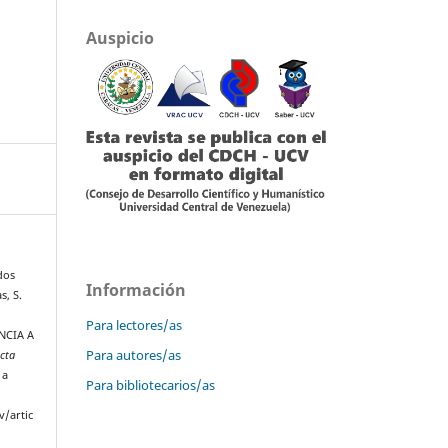
Auspicio
dos
Información
s, S.
Para lectores/as
NCIA A
Para autores/as
cta
 a
Para bibliotecarios/as
v/artic