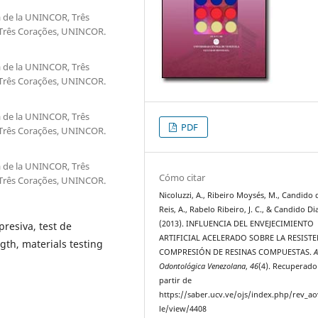
a de la UNINCOR, Três
e Três Corações, UNINCOR.
a de la UNINCOR, Três
e Três Corações, UNINCOR.
a de la UNINCOR, Três
PDF
e Três Corações, UNINCOR.
a de la UNINCOR, Três
Cómo citar
e Três Corações, UNINCOR.
Nicoluzzi, A., Ribeiro Moysés, M., Candido 
Reis, A., Rabelo Ribeiro, J. C., & Candido Dia
(2013). INFLUENCIA DEL ENVEJECIMIENTO
resiva, test de
ARTIFICIAL ACELERADO SOBRE LA RESISTE
gth, materials testing
COMPRESIÓN DE RESINAS COMPUESTAS.
A
Odontológica Venezolana
,
46
(4). Recuperado
partir de
https://saber.ucv.ve/ojs/index.php/rev_ao
le/view/4408