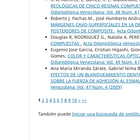
REOLÓGICAS DE CINCO RESINAS COMPUE
Odontológica Venezolana: Vol. 48 Núm. 4 
Roberto J. Pachas M., José Humberto Andra
MÁRGENES CAVO-SUPERFICIALES EN LA 
POSTERIORES DE COMPOSITE
,
Acta Odont
Douglas R. RODRIGUEZ G., Natalie A. PERE
COMPUESTAS
,
Acta Odontológica Venezola
Eugenio Jose Garcia, Cristian Higashi, G
Gomes,
COLOR Y CARACTERÍSTICAS ÓPTI
Odontológica Venezolana: Vol. 49 Núm. 4 
Ana María Miranda Zárate, Gabriel Nima Be
EFECTOS DE UN BLANQUEAMIENTO DENTA
SOBRE LA FUERZA DE ADHESIÓN AL ESMA
Venezolana: Vol. 47 Núm. 4 (2009)
1
2
3
4
5
6
7
8
9
10
>
>>
También puede
Iniciar una búsqueda de simili