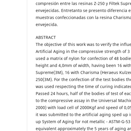
compresión entre las resinas Z-250 y Filtek Sup
envejecidas. Entretanto se presento diferencia es
muestras confeccionadas con la resina Charisma
envejecida.
ABSTRACT
The objective of this work was to verify the infl
Artificial Aging in the compressive strength of 
used a matrix of nylon for confection of 48 bodie
height and 4,0mm of width, having been 16 with 
Supreme(3M), 16 with Charisma (Heraeus Kulzer)
250(3M). For the confection of the test bodies t
was used respecting the time of curing indicate
Passed 24 hours, half of the bodies of test of e
to the compressive assay in the Universal Machi
2000) with load cell of 2000Kgf and speed of 0,
it was submitted to the artificial aging sped up
up System of Aging for not metallic - ASTM-G-53 
equivalent approximately the 5 years of aging a