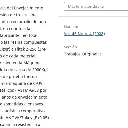
Más formatos de cita
encia del Envejecimiento
esión de tres resinas
ados con auxilio de una
Número
, en cuanto a la
Vol. 46 Núm. 4 (2008)
abricante , en total
do las resina compuestas
Sección
zer) e Filtek Z-250 (3M-
Trabajos Originales
8 de cada material,
resión en la Máquina
lula de carga de 2000Kgf
os de prueba fueron
 en la máquina de C-UV
tálicos - ASTM-G-53 por
5 años de envejecimiento
te sometidas a ensayos
estadístico comparativo
st de ANOVA/Tukey (P<0,05)
ca en la resistencia a