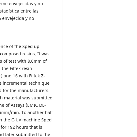
reme envejecidas y no
tadística entre las
 envejecida y no
uence of the Sped up
3 composed resins. It was
s of test with 8,0mm of
the Filtek resin
 and 16 with Filtek Z-
he incremental technique
d for the manufacturers.
ach material was submitted
ne of Assays (EMIC DL-
05mm/min. To another half
 in the C-UV machine Sped
for 192 hours that is
nd later submitted to the