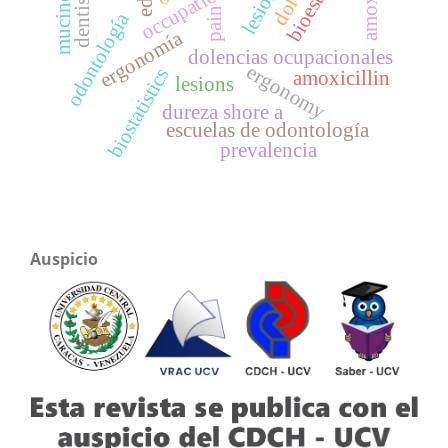
lesiones
mucinosis
dentistry
dolor
pain
odontología
ergonomía
dolencias ocupacionales
ergonomy
biostatistics
amoxicillin
lesions
dureza shore a
escuelas de odontología
prevalencia
Auspicio