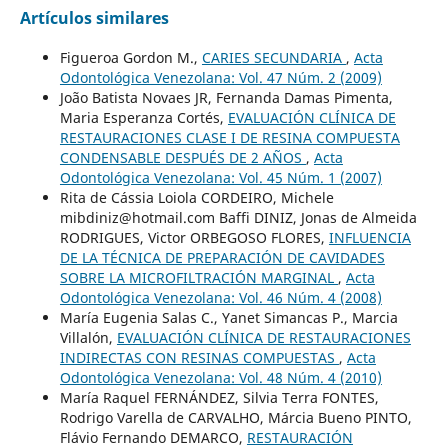
Artículos similares
Figueroa Gordon M.,
CARIES SECUNDARIA
,
Acta
Odontológica Venezolana: Vol. 47 Núm. 2 (2009)
João Batista Novaes JR, Fernanda Damas Pimenta,
Maria Esperanza Cortés,
EVALUACIÓN CLÍNICA DE
RESTAURACIONES CLASE I DE RESINA COMPUESTA
CONDENSABLE DESPUÉS DE 2 AÑOS
,
Acta
Odontológica Venezolana: Vol. 45 Núm. 1 (2007)
Rita de Cássia Loiola CORDEIRO, Michele
mibdiniz@hotmail.com Baffi DINIZ, Jonas de Almeida
RODRIGUES, Victor ORBEGOSO FLORES,
INFLUENCIA
DE LA TÉCNICA DE PREPARACIÓN DE CAVIDADES
SOBRE LA MICROFILTRACIÓN MARGINAL
,
Acta
Odontológica Venezolana: Vol. 46 Núm. 4 (2008)
María Eugenia Salas C., Yanet Simancas P., Marcia
Villalón,
EVALUACIÓN CLÍNICA DE RESTAURACIONES
INDIRECTAS CON RESINAS COMPUESTAS
,
Acta
Odontológica Venezolana: Vol. 48 Núm. 4 (2010)
María Raquel FERNÁNDEZ, Silvia Terra FONTES,
Rodrigo Varella de CARVALHO, Márcia Bueno PINTO,
Flávio Fernando DEMARCO,
RESTAURACIÓN