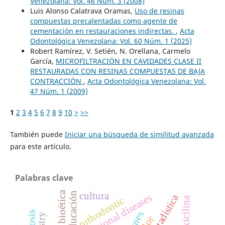
Venezolana: Vol. 46 Núm. 3 (2008)
Luis Alonso Calatrava Oramas,
Uso de resinas
compuestas precalentadas como agente de
cementación en restauraciones indirectas.
,
Acta
Odontológica Venezolana: Vol. 60 Núm. 1 (2025)
Robert Ramírez, V. Setién, N. Orellana, Carmelo
García,
MICROFILTRACIÓN EN CAVIDADES CLASE II
RESTAURADAS CON RESINAS COMPUESTAS DE BAJA
CONTRACCIÓN
,
Acta Odontológica Venezolana: Vol.
47 Núm. 1 (2009)
1
2
3
4
5
6
7
8
9
10
>
>>
También puede
Iniciar una búsqueda de similitud avanzada
para este artículo.
Palabras clave
bioética
cultura
educación
occupational diseases
bioestadística
orthodontic
amoxicilina