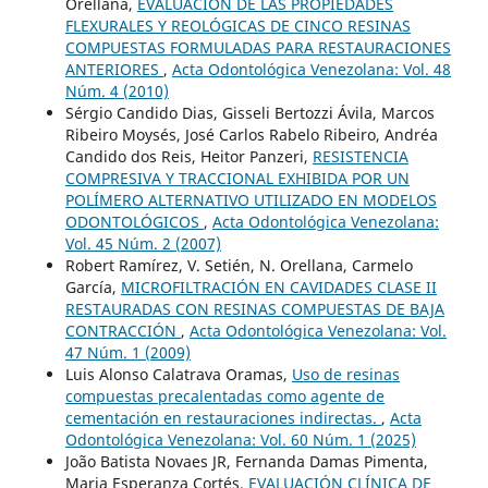
Orellana,
EVALUACIÓN DE LAS PROPIEDADES
FLEXURALES Y REOLÓGICAS DE CINCO RESINAS
COMPUESTAS FORMULADAS PARA RESTAURACIONES
ANTERIORES
,
Acta Odontológica Venezolana: Vol. 48
Núm. 4 (2010)
Sérgio Candido Dias, Gisseli Bertozzi Ávila, Marcos
Ribeiro Moysés, José Carlos Rabelo Ribeiro, Andréa
Candido dos Reis, Heitor Panzeri,
RESISTENCIA
COMPRESIVA Y TRACCIONAL EXHIBIDA POR UN
POLÍMERO ALTERNATIVO UTILIZADO EN MODELOS
ODONTOLÓGICOS
,
Acta Odontológica Venezolana:
Vol. 45 Núm. 2 (2007)
Robert Ramírez, V. Setién, N. Orellana, Carmelo
García,
MICROFILTRACIÓN EN CAVIDADES CLASE II
RESTAURADAS CON RESINAS COMPUESTAS DE BAJA
CONTRACCIÓN
,
Acta Odontológica Venezolana: Vol.
47 Núm. 1 (2009)
Luis Alonso Calatrava Oramas,
Uso de resinas
compuestas precalentadas como agente de
cementación en restauraciones indirectas.
,
Acta
Odontológica Venezolana: Vol. 60 Núm. 1 (2025)
João Batista Novaes JR, Fernanda Damas Pimenta,
Maria Esperanza Cortés,
EVALUACIÓN CLÍNICA DE