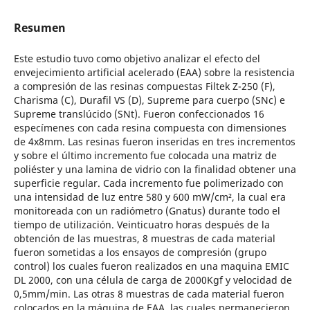
Resumen
Este estudio tuvo como objetivo analizar el efecto del
envejecimiento artificial acelerado (EAA) sobre la resistencia
a compresión de las resinas compuestas Filtek Z-250 (F),
Charisma (C), Durafil VS (D), Supreme para cuerpo (SNc) e
Supreme translúcido (SNt). Fueron confeccionados 16
especímenes con cada resina compuesta con dimensiones
de 4x8mm. Las resinas fueron inseridas en tres incrementos
y sobre el último incremento fue colocada una matriz de
poliéster y una lamina de vidrio con la finalidad obtener una
superficie regular. Cada incremento fue polimerizado con
una intensidad de luz entre 580 y 600 mW/cm², la cual era
monitoreada con un radiómetro (Gnatus) durante todo el
tiempo de utilización. Veinticuatro horas después de la
obtención de las muestras, 8 muestras de cada material
fueron sometidas a los ensayos de compresión (grupo
control) los cuales fueron realizados en una maquina EMIC
DL 2000, con una célula de carga de 2000Kgf y velocidad de
0,5mm/min. Las otras 8 muestras de cada material fueron
colocados en la máquina de EAA, las cuales permanecieron