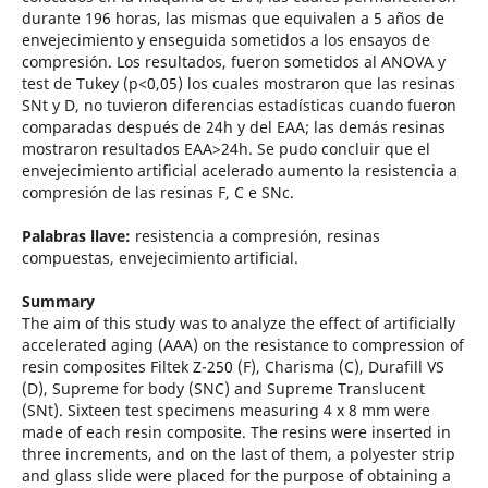
durante 196 horas, las mismas que equivalen a 5 años de
envejecimiento y enseguida sometidos a los ensayos de
compresión. Los resultados, fueron sometidos al ANOVA y
test de Tukey (p<0,05) los cuales mostraron que las resinas
SNt y D, no tuvieron diferencias estadísticas cuando fueron
comparadas después de 24h y del EAA; las demás resinas
mostraron resultados EAA>24h. Se pudo concluir que el
envejecimiento artificial acelerado aumento la resistencia a
compresión de las resinas F, C e SNc.
Palabras llave:
resistencia a compresión, resinas
compuestas, envejecimiento artificial.
Summary
The aim of this study was to analyze the effect of artificially
accelerated aging (AAA) on the resistance to compression of
resin composites Filtek Z-250 (F), Charisma (C), Durafill VS
(D), Supreme for body (SNC) and Supreme Translucent
(SNt). Sixteen test specimens measuring 4 x 8 mm were
made of each resin composite. The resins were inserted in
three increments, and on the last of them, a polyester strip
and glass slide were placed for the purpose of obtaining a