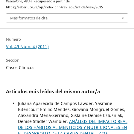
Venezolana
,
49
(4). Recuperado a partir de
https://saber.ucv.ve/ojs/index.php/rev_aov/article/view/9595
Más formatos de cita
Número
Vol. 49 Núm. 4 (2011)
Sección
Casos Clínicos
Artículos más leídos del mismo autor/a
Juliana Aparecida de Campos Lawder, Yasmine
Bitencourt Emilio Mendes, Giovana Mongruel Gomes,
Alexandra Mena-Serrano, Gislaine Denise Czlusniak,
Denise Stadler Wambier,
ANÁLISIS DEL IMPACTO REAL
DE LOS HÁBITOS ALIMENTICIOS Y NUTRICIONALES EN
EL DESARROLLO DE LA CARIES DENTAL
,
Acta