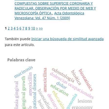
COMPUESTAS SOBRE SUPERFICIE CORONARIA Y
RADICULAR. OBSERVACIÓN POR MEDIO DE MEB Y
MICROSCOPÍA ÓPTICA
,
Acta Odontológica
Venezolana: Vol. 47 Núm. 1 (2009)
1
2
3
4
5
6
7
8
9
10
>
>>
También puede
Iniciar una búsqueda de similitud avanzada
para este artículo.
Palabras clave
mucinosis
odontología
amoxicilina
biostatistics
bioética
dolencias ocupacionales
amoxicillin
occupational diseases
gingival growth
dolor
hiperplasia gingival
education
bioestadística
educación
dentistry
ergonomía
lesions
lesiones
ergonomy