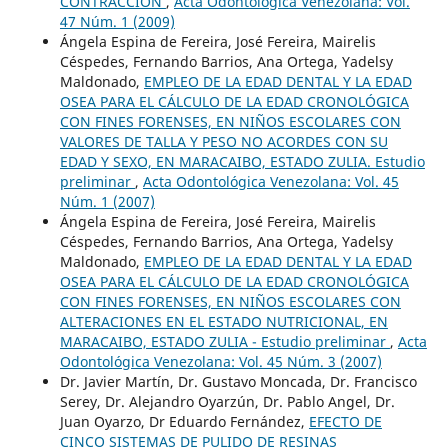
CONTRACCIÓN
,
Acta Odontológica Venezolana: Vol.
47 Núm. 1 (2009)
Ángela Espina de Fereira, José Fereira, Mairelis
Céspedes, Fernando Barrios, Ana Ortega, Yadelsy
Maldonado,
EMPLEO DE LA EDAD DENTAL Y LA EDAD
OSEA PARA EL CÁLCULO DE LA EDAD CRONOLÓGICA
CON FINES FORENSES, EN NIÑOS ESCOLARES CON
VALORES DE TALLA Y PESO NO ACORDES CON SU
EDAD Y SEXO, EN MARACAIBO, ESTADO ZULIA. Estudio
preliminar
,
Acta Odontológica Venezolana: Vol. 45
Núm. 1 (2007)
Ángela Espina de Fereira, José Fereira, Mairelis
Céspedes, Fernando Barrios, Ana Ortega, Yadelsy
Maldonado,
EMPLEO DE LA EDAD DENTAL Y LA EDAD
OSEA PARA EL CÁLCULO DE LA EDAD CRONOLÓGICA
CON FINES FORENSES, EN NIÑOS ESCOLARES CON
ALTERACIONES EN EL ESTADO NUTRICIONAL, EN
MARACAIBO, ESTADO ZULIA - Estudio preliminar
,
Acta
Odontológica Venezolana: Vol. 45 Núm. 3 (2007)
Dr. Javier Martín, Dr. Gustavo Moncada, Dr. Francisco
Serey, Dr. Alejandro Oyarzún, Dr. Pablo Angel, Dr.
Juan Oyarzo, Dr Eduardo Fernández,
EFECTO DE
CINCO SISTEMAS DE PULIDO DE RESINAS