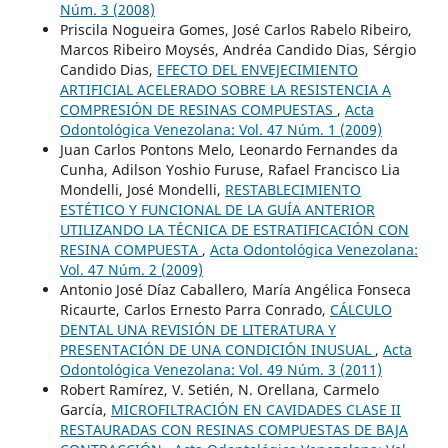
Núm. 3 (2008)
Priscila Nogueira Gomes, José Carlos Rabelo Ribeiro,
Marcos Ribeiro Moysés, Andréa Candido Dias, Sérgio
Candido Dias,
EFECTO DEL ENVEJECIMIENTO
ARTIFICIAL ACELERADO SOBRE LA RESISTENCIA A
COMPRESIÓN DE RESINAS COMPUESTAS
,
Acta
Odontológica Venezolana: Vol. 47 Núm. 1 (2009)
Juan Carlos Pontons Melo, Leonardo Fernandes da
Cunha, Adilson Yoshio Furuse, Rafael Francisco Lia
Mondelli, José Mondelli,
RESTABLECIMIENTO
ESTÉTICO Y FUNCIONAL DE LA GUÍA ANTERIOR
UTILIZANDO LA TÉCNICA DE ESTRATIFICACIÓN CON
RESINA COMPUESTA
,
Acta Odontológica Venezolana:
Vol. 47 Núm. 2 (2009)
Antonio José Díaz Caballero, María Angélica Fonseca
Ricaurte, Carlos Ernesto Parra Conrado,
CÁLCULO
DENTAL UNA REVISIÓN DE LITERATURA Y
PRESENTACIÓN DE UNA CONDICIÓN INUSUAL
,
Acta
Odontológica Venezolana: Vol. 49 Núm. 3 (2011)
Robert Ramírez, V. Setién, N. Orellana, Carmelo
García,
MICROFILTRACIÓN EN CAVIDADES CLASE II
RESTAURADAS CON RESINAS COMPUESTAS DE BAJA