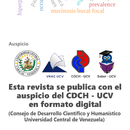
pain
prevalence
mucinosis bucal focal
Auspicio