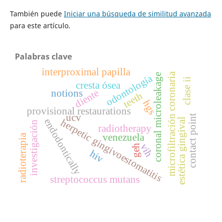
También puede
Iniciar una búsqueda de similitud avanzada
para este artículo.
Palabras clave
interproximal papilla
microfiltración coronaria
coronal microleakage
odontología
clase ii
cresta ósea
diente
notions
teeth
hgs
provisional restaurations
ucv
contact point
endodontically
estética gingival
herpetic gingivoestomatitis
investigación
radiotherapy
venezuela
radioterapia
vih
geh
hiv
streptococcus mutans