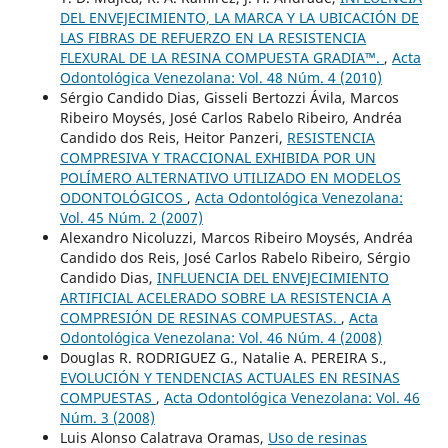
DEL ENVEJECIMIENTO, LA MARCA Y LA UBICACIÓN DE
LAS FIBRAS DE REFUERZO EN LA RESISTENCIA
FLEXURAL DE LA RESINA COMPUESTA GRADIA™.
,
Acta
Odontológica Venezolana: Vol. 48 Núm. 4 (2010)
Sérgio Candido Dias, Gisseli Bertozzi Ávila, Marcos
Ribeiro Moysés, José Carlos Rabelo Ribeiro, Andréa
Candido dos Reis, Heitor Panzeri,
RESISTENCIA
COMPRESIVA Y TRACCIONAL EXHIBIDA POR UN
POLÍMERO ALTERNATIVO UTILIZADO EN MODELOS
ODONTOLÓGICOS
,
Acta Odontológica Venezolana:
Vol. 45 Núm. 2 (2007)
Alexandro Nicoluzzi, Marcos Ribeiro Moysés, Andréa
Candido dos Reis, José Carlos Rabelo Ribeiro, Sérgio
Candido Dias,
INFLUENCIA DEL ENVEJECIMIENTO
ARTIFICIAL ACELERADO SOBRE LA RESISTENCIA A
COMPRESIÓN DE RESINAS COMPUESTAS.
,
Acta
Odontológica Venezolana: Vol. 46 Núm. 4 (2008)
Douglas R. RODRIGUEZ G., Natalie A. PEREIRA S.,
EVOLUCIÓN Y TENDENCIAS ACTUALES EN RESINAS
COMPUESTAS
,
Acta Odontológica Venezolana: Vol. 46
Núm. 3 (2008)
Luis Alonso Calatrava Oramas,
Uso de resinas