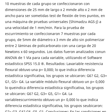
10 muestras de cada grupo se confeccionaron con
dimensiones de 25 mm de largo x 2 mmde alto x 2 mm de
ancho para ser sometidas test de flexión de tres puntos, en
una máquina de pruebas universales (Shimadzu AGS-J) a
una velocidad de 1 mm/min. Para la prueba de
escurrimiento se confeccionaron 7 muestras por cada
grupo, de 5mm de diámetro x 3 mm de alto sin polimerizar
entre 2 láminas de policarbonato con una carga de 20
Newtons x 60 segundos. Los datos fueron analizados conun
ANOVA de 1 Vía para cada variable, utilizando el Software
estadístico SPSS 15.0 ®. Resultados: Lavariable resistencia
flexural obtuvo una p= 0,000; lo que indica diferencia
estadística significativa, los grupos se ubicaron: G6? G2, G3=
G1, G5> G4. La variable módulo flexural obtuvo un p= 0,000
lo queindica diferencia estadística significativa, los grupos
se ubicaron: G6? G2, G3= G5, G1> G4. La
variableescurrimiento obtuvo un p= 0,000 lo que indica
diferencia estadística significativa, los grupos seubicaron:
G2> G3, G4? G6, G5, G1. Conclusiones: En las condiciones en