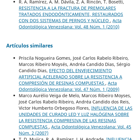
R. A. Ramírez, A. M. Dávila, Z. A. Rincón, T. Bosetti,
RESISTENCIA A LA FRACTURA DE PREMOLARES
TRATADOS ENDODÓNTICAMENTE, RESTAURADOS
CON DOS SISTEMAS DE PERNOS Y NÚCLEO
,
Acta
Odontológica Venezolana: Vol. 48 Núm. 1 (2010)
Artículos similares
Priscila Nogueira Gomes, José Carlos Rabelo Ribeiro,
Marcos Ribeiro Moysés, Andréa Candido Dias, Sérgio
Candido Dias,
EFECTO DEL ENVEJECIMIENTO
ARTIFICIAL ACELERADO SOBRE LA RESISTENCIA A
COMPRESIÓN DE RESINAS COMPUESTAS
,
Acta
Odontológica Venezolana: Vol. 47 Núm. 1 (2009)
Marco Aurélio Veiga de Melo, Marcos Ribeiro Moyses,
José Carlos Rabelo Ribeiro, Andréa Candido dos Reis,
Victor Humberto Orbegoso Flores,
INFLUENCIA DE LAS
UNIDADES DE CURADO LED Y LUZ HALÓGENA SOBRE
LA RESISTENCIA COMPRESIVA DE LAS RESINAS
COMPUESTAS
,
Acta Odontológica Venezolana: Vol. 45
Núm. 2 (2007)
T. D. Mujica, R. A. Ramírez, J. H. Andrade,
INFLUENCIA