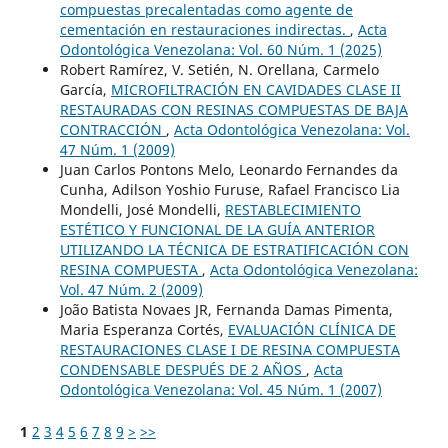
compuestas precalentadas como agente de
cementación en restauraciones indirectas.
,
Acta
Odontológica Venezolana: Vol. 60 Núm. 1 (2025)
Robert Ramírez, V. Setién, N. Orellana, Carmelo
García,
MICROFILTRACIÓN EN CAVIDADES CLASE II
RESTAURADAS CON RESINAS COMPUESTAS DE BAJA
CONTRACCIÓN
,
Acta Odontológica Venezolana: Vol.
47 Núm. 1 (2009)
Juan Carlos Pontons Melo, Leonardo Fernandes da
Cunha, Adilson Yoshio Furuse, Rafael Francisco Lia
Mondelli, José Mondelli,
RESTABLECIMIENTO
ESTÉTICO Y FUNCIONAL DE LA GUÍA ANTERIOR
UTILIZANDO LA TÉCNICA DE ESTRATIFICACIÓN CON
RESINA COMPUESTA
,
Acta Odontológica Venezolana:
Vol. 47 Núm. 2 (2009)
João Batista Novaes JR, Fernanda Damas Pimenta,
Maria Esperanza Cortés,
EVALUACIÓN CLÍNICA DE
RESTAURACIONES CLASE I DE RESINA COMPUESTA
CONDENSABLE DESPUÉS DE 2 AÑOS
,
Acta
Odontológica Venezolana: Vol. 45 Núm. 1 (2007)
1
2
3
4
5
6
7
8
9
>
>>