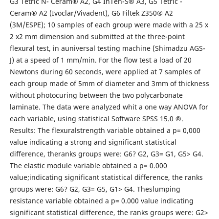
G3 Tetric N- Ceram® A2, G4 InTen-S® A3, G5 Tetric -
Ceram® A2 (Ivoclar/Vivadent), G6 Filtek Z350® A2
(3M/ESPE); 10 samples of each group were made with a 25 x
2 x2 mm dimension and submitted at the three-point
flexural test, in auniversal testing machine (Shimadzu AGS-
J) at a speed of 1 mm/min. For the flow test a load of 20
Newtons during 60 seconds, were applied at 7 samples of
each group made of 5mm of diameter and 3mm of thickness
without photocuring between the two polycarbonate
laminate. The data were analyzed whit a one way ANOVA for
each variable, using statistical Software SPSS 15.0 ®.
Results: The flexuralstrength variable obtained a p= 0,000
value indicating a strong and significant statistical
difference, theranks groups were: G6? G2, G3= G1, G5> G4.
The elastic module variable obtained a p= 0.000
value;indicating significant statistical difference, the ranks
groups were: G6? G2, G3= G5, G1> G4. Theslumping
resistance variable obtained a p= 0.000 value indicating
significant statistical difference, the ranks groups were: G2>