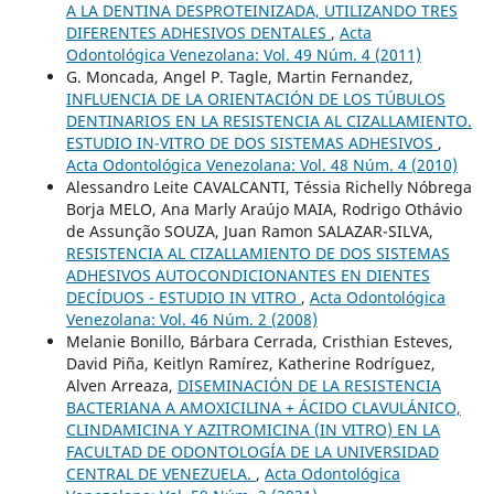
A LA DENTINA DESPROTEINIZADA, UTILIZANDO TRES
DIFERENTES ADHESIVOS DENTALES
,
Acta
Odontológica Venezolana: Vol. 49 Núm. 4 (2011)
G. Moncada, Angel P. Tagle, Martin Fernandez,
INFLUENCIA DE LA ORIENTACIÓN DE LOS TÚBULOS
DENTINARIOS EN LA RESISTENCIA AL CIZALLAMIENTO.
ESTUDIO IN-VITRO DE DOS SISTEMAS ADHESIVOS
,
Acta Odontológica Venezolana: Vol. 48 Núm. 4 (2010)
Alessandro Leite CAVALCANTI, Téssia Richelly Nóbrega
Borja MELO, Ana Marly Araújo MAIA, Rodrigo Othávio
de Assunção SOUZA, Juan Ramon SALAZAR-SILVA,
RESISTENCIA AL CIZALLAMIENTO DE DOS SISTEMAS
ADHESIVOS AUTOCONDICIONANTES EN DIENTES
DECÍDUOS - ESTUDIO IN VITRO
,
Acta Odontológica
Venezolana: Vol. 46 Núm. 2 (2008)
Melanie Bonillo, Bárbara Cerrada, Cristhian Esteves,
David Piña, Keitlyn Ramírez, Katherine Rodríguez,
Alven Arreaza,
DISEMINACIÓN DE LA RESISTENCIA
BACTERIANA A AMOXICILINA + ÁCIDO CLAVULÁNICO,
CLINDAMICINA Y AZITROMICINA (IN VITRO) EN LA
FACULTAD DE ODONTOLOGÍA DE LA UNIVERSIDAD
CENTRAL DE VENEZUELA.
,
Acta Odontológica