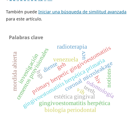
También puede
Iniciar una búsqueda de similitud avanzada
para este artículo.
Palabras clave
radioterapia
primary herpetic gingivoestomatitis
cementos provisionales
ucv
mordida abierta
investigación
venezuela
gingivoestomatitis herpética primaria
coronal microleakage
diente
geh
notions
hgs
hiv
odontología
teeth
vih
estética gingival
gingivoestomatitis herpética
biología periodontal