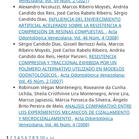
Venezolana: Vol. 59 Núm. 2 (2021)
Alexandro Nicoluzzi, Marcos Ribeiro Moysés, Andréa
Candido dos Reis, José Carlos Rabelo Ribeiro, Sérgio
Candido Dias,
INFLUENCIA DEL ENVEJECIMIENTO
ARTIFICIAL ACELERADO SOBRE LA RESISTENCIA A
COMPRESIÓN DE RESINAS COMPUESTAS.
,
Acta
Odontológica Venezolana: Vol. 46 Núm. 4 (2008)
Sérgio Candido Dias, Gisseli Bertozzi Ávila, Marcos
Ribeiro Moysés, José Carlos Rabelo Ribeiro, Andréa
Candido dos Reis, Heitor Panzeri,
RESISTENCIA
COMPRESIVA Y TRACCIONAL EXHIBIDA POR UN
POLÍMERO ALTERNATIVO UTILIZADO EN MODELOS
ODONTOLÓGICOS
,
Acta Odontológica Venezolana:
Vol. 45 Núm. 2 (2007)
Robinsom Viégas Montenegro, Roseanne da Cunha
Uchôa, Sheila Cristhinne Lira Montenegro, Arine Lira,
Marcus Japiassú, Márcia Fonseca da Silveira, Ângelo
Brito Pereira de Melo,
ANALISIS COMPARATIVO ENTRE
LOS EXPERIMENTOS MECANICOS DE CIZALLAMIENTO
Y MICROCIZALLAMIENTO
,
Acta Odontológica
Venezolana: Vol. 46 Núm. 4 (2008)
1
2
3
4
5
6
7
8
9
10
>
>>