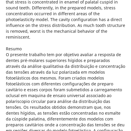
that stress is concentrated in enamel of palatal cuspid in
sound teeth. Differently, in the prepared models, stress
concentration occurred in different areas of the
photoelasticity model. The cavity configuration has a direct
influence on the stress distribution. As much tooth structure
is removed, worst is the mechanical behavior of the
reminiscent.
Resumo
O presente trabalho tem por objetivo avaliar a resposta de
dentes pré-molares superiores hígidos e preparados
através da análise qualitativa da distribuição e concentração
das tensões através da luz polarizada em modelos
fotoelásticos dos mesmos. Foram criados modelos
fotoelásticos com diferentes configurações de preparo
cavitário e esses corpos foram submetidos a carregamento
oclusal em maquina de ensaio universal associado ao
polariscopio circular para análise da distribuição das
tensões. Os resultados obtidos demonstram que, nos
dentes hígidos, as tensões estão concentradas no esmalte
da cúspide palatina, diferentemente dos modelos com
preparos cavitários onde a concentração das tensões se deu
em regiões diversas do modelo fotoelástico. A configuração