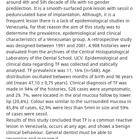
around 4th and 5th decade of life with no gender
predilection. It is a smooth-surfaced pink lesion with sessil o
pedunculated base of implantation. Although, it is a
frequent lesion there is a lack of epidemiological studies in
Venezuela, for that reason the aim of this study was to
determine the prevalence, epidemiological and clinical
characteristics of a Venezuelan group. A retrospective study
was designed between 1991 and 2001, 4.908 histories were
evaluated from the archives of the Central Histopatological
Laboratory of the Dental School, UCV. Epidemiological and
clinical data regarding TF was collected and statically
analysed. TF prevalence was 11, 16% (n=548). Age
distribution oscillated between months of birth and 96 years
old (mean 47,10 ± 0,75 years). Clinical diagnosis of TF was
made in 94% of the histories, 528 cases were asymptomatic,
and 29, 7%, were located in the oral mucosa follow by lower
lip (20,4%). Colour was similar to the surrounded mucosa in
85,8% of cases, 62,9% were less than 5mm in size and 59%
of cases were sessil.
Results of this study concluded that TF is a common reactive
lesion in Venezuela, occurs at any age, and shows a benign
clinical behaviour. General dentist must be able to
recognise and manage it.