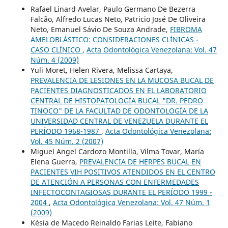
Rafael Linard Avelar, Paulo Germano De Bezerra
Falcão, Alfredo Lucas Neto, Patricio José De Oliveira
Neto, Emanuel Sávio De Souza Andrade,
FIBROMA
AMELOBLÁSTICO: CONSIDERACIONES CLÍNICAS -
CASO CLÍNICO
,
Acta Odontológica Venezolana: Vol. 47
Núm. 4 (2009)
Yuli Moret, Helen Rivera, Melissa Cartaya,
PREVALENCIA DE LESIONES EN LA MUCOSA BUCAL DE
PACIENTES DIAGNOSTICADOS EN EL LABORATORIO
CENTRAL DE HISTOPATOLOGÍA BUCAL "DR. PEDRO
TINOCO" DE LA FACULTAD DE ODONTOLOGÍA DE LA
UNIVERSIDAD CENTRAL DE VENEZUELA DURANTE EL
PERÍODO 1968-1987
,
Acta Odontológica Venezolana:
Vol. 45 Núm. 2 (2007)
Miguel Angel Cardozo Montilla, Vilma Tovar, María
Elena Guerra,
PREVALENCIA DE HERPES BUCAL EN
PACIENTES VIH POSITIVOS ATENDIDOS EN EL CENTRO
DE ATENCIÓN A PERSONAS CON ENFERMEDADES
INFECTOCONTAGIOSAS DURANTE EL PERÍODO 1999 -
2004
,
Acta Odontológica Venezolana: Vol. 47 Núm. 1
(2009)
Késia de Macedo Reinaldo Farias Leite, Fabiano