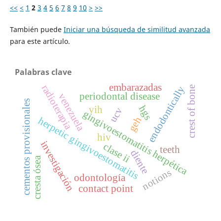
<<
<
1
2
3
4
5
6
7
8
9
10
>
>>
También puede
Iniciar una búsqueda de similitud avanzada
para este artículo.
Palabras clave
embarazadas
radioterapia
endodontically
crest of bone
periodontal disease
venezuela
cementos provisionales
hgs
vih
ucv
gingivoestomatitis herpética
geh
herpetic gingivoestomatitis
hiv
investigación
clase ii
teeth
diente
cresta ósea
notions
odontología
contact point