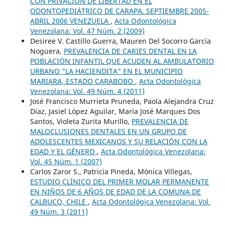
CON PRIVACION DE LIBERTAD EN EL
ODONTOPEDIÁTRICO DE CARAPA. SEPTIEMBRE 2005-
ABRIL 2006 VENEZUELA
,
Acta Odontológica
Venezolana: Vol. 47 Núm. 2 (2009)
Desiree V. Castillo Guerra, Mauren Del Socorro García
Noguera,
PREVALENCIA DE CARIES DENTAL EN LA
POBLACIÓN INFANTIL QUE ACUDEN AL AMBULATORIO
URBANO "LA HACIENDITA" EN EL MUNICIPIO
MARIARA, ESTADO CARABOBO
,
Acta Odontológica
Venezolana: Vol. 49 Núm. 4 (2011)
José Francisco Murrieta Pruneda, Paola Alejandra Cruz
Díaz, Jasiel López Aguilar, María José Marques Dos
Santos, Violeta Zurita Murillo,
PREVALENCIA DE
MALOCLUSIONES DENTALES EN UN GRUPO DE
ADOLESCENTES MEXICANOS Y SU RELACIÓN CON LA
EDAD Y EL GÉNERO
,
Acta Odontológica Venezolana:
Vol. 45 Núm. 1 (2007)
Carlos Zaror S., Patricia Pineda, Mónica Villegas,
ESTUDIO CLÍNICO DEL PRIMER MOLAR PERMANENTE
EN NIÑOS DE 6 AÑOS DE EDAD DE LA COMUNA DE
CALBUCO, CHILE
,
Acta Odontológica Venezolana: Vol.
49 Núm. 3 (2011)