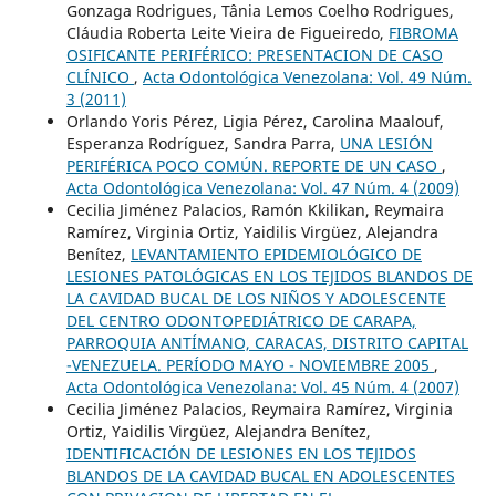
Gonzaga Rodrigues, Tânia Lemos Coelho Rodrigues,
Cláudia Roberta Leite Vieira de Figueiredo,
FIBROMA
OSIFICANTE PERIFÉRICO: PRESENTACION DE CASO
CLÍNICO
,
Acta Odontológica Venezolana: Vol. 49 Núm.
3 (2011)
Orlando Yoris Pérez, Ligia Pérez, Carolina Maalouf,
Esperanza Rodríguez, Sandra Parra,
UNA LESIÓN
PERIFÉRICA POCO COMÚN. REPORTE DE UN CASO
,
Acta Odontológica Venezolana: Vol. 47 Núm. 4 (2009)
Cecilia Jiménez Palacios, Ramón Kkilikan, Reymaira
Ramírez, Virginia Ortiz, Yaidilis Virgüez, Alejandra
Benítez,
LEVANTAMIENTO EPIDEMIOLÓGICO DE
LESIONES PATOLÓGICAS EN LOS TEJIDOS BLANDOS DE
LA CAVIDAD BUCAL DE LOS NIÑOS Y ADOLESCENTE
DEL CENTRO ODONTOPEDIÁTRICO DE CARAPA,
PARROQUIA ANTÍMANO, CARACAS, DISTRITO CAPITAL
-VENEZUELA. PERÍODO MAYO - NOVIEMBRE 2005
,
Acta Odontológica Venezolana: Vol. 45 Núm. 4 (2007)
Cecilia Jiménez Palacios, Reymaira Ramírez, Virginia
Ortiz, Yaidilis Virgüez, Alejandra Benítez,
IDENTIFICACIÓN DE LESIONES EN LOS TEJIDOS
BLANDOS DE LA CAVIDAD BUCAL EN ADOLESCENTES