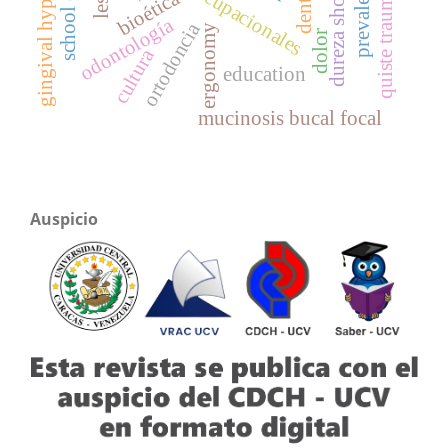
gingival hyperplasia
quiste traumático
prevalencia
dureza shore a
bioética
odontología
ortodoncia
ergonomy
dolor
cultura
education
mucinosis bucal focal
Auspicio