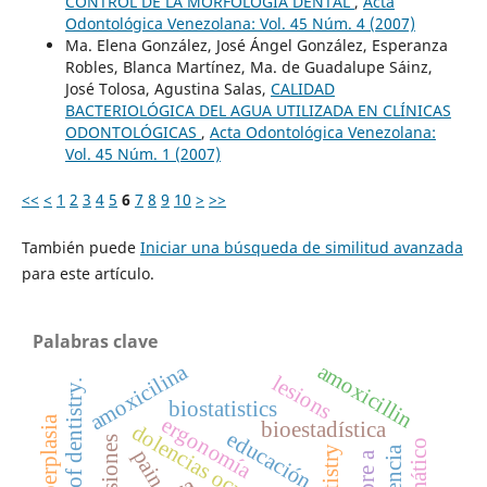
CONTROL DE LA MORFOLOGÍA DENTAL
,
Acta
Odontológica Venezolana: Vol. 45 Núm. 4 (2007)
Ma. Elena González, José Ángel González, Esperanza
Robles, Blanca Martínez, Ma. de Guadalupe Sáinz,
José Tolosa, Agustina Salas,
CALIDAD
BACTERIOLÓGICA DEL AGUA UTILIZADA EN CLÍNICAS
ODONTOLÓGICAS
,
Acta Odontológica Venezolana:
Vol. 45 Núm. 1 (2007)
<<
<
1
2
3
4
5
6
7
8
9
10
>
>>
También puede
Iniciar una búsqueda de similitud avanzada
para este artículo.
Palabras clave
amoxicillin
amoxicilina
lesions
school of dentistry.
biostatistics
ergonomía
bioestadística
dolencias ocupacionales
educación
lesiones
dentistry
pain