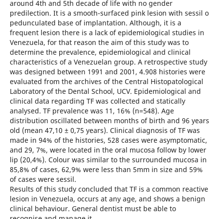
around 4th and 5th decade of life with no gender
predilection. It is a smooth-surfaced pink lesion with sessil o
pedunculated base of implantation. Although, it is a
frequent lesion there is a lack of epidemiological studies in
Venezuela, for that reason the aim of this study was to
determine the prevalence, epidemiological and clinical
characteristics of a Venezuelan group. A retrospective study
was designed between 1991 and 2001, 4.908 histories were
evaluated from the archives of the Central Histopatological
Laboratory of the Dental School, UCV. Epidemiological and
clinical data regarding TF was collected and statically
analysed. TF prevalence was 11, 16% (n=548). Age
distribution oscillated between months of birth and 96 years
old (mean 47,10 ± 0,75 years). Clinical diagnosis of TF was
made in 94% of the histories, 528 cases were asymptomatic,
and 29, 7%, were located in the oral mucosa follow by lower
lip (20,4%). Colour was similar to the surrounded mucosa in
85,8% of cases, 62,9% were less than 5mm in size and 59%
of cases were sessil.
Results of this study concluded that TF is a common reactive
lesion in Venezuela, occurs at any age, and shows a benign
clinical behaviour. General dentist must be able to
recognise and manage it.