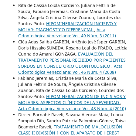
Rita de Cássia Loiola Cordeiro, Juliana Feltrin de
Souza, Fabiano Jeremias, Cristiane Maria da Costa
Silva, Ângela Cristina Cilense Zuanon, Lourdes dos
Santos-Pinto,
HIPOMINERALIZACIÓN INCISIVO Y
MOLAR: DIAGNÓSTICO DIFERENCIAL
,
Acta
Odontológica Venezolana: Vol. 49 Núm. 3 (2011)
Cléa Adas Saliba GARBIN, Artênio José Ísper GARBIN,
Doris Hissako SUMIDA, Rosana Leal do PRADO, Letícia
Cunha do Amaral GONZAGA,
EVALUACIÓN DEL
TRATAMIENTO PERSONAL RECIBIDO POR PACIENTES
SORDOS EN CONSULTORIO ODONTOLÓGICO
,
Acta
Odontológica Venezolana: Vol. 46 Núm. 4 (2008)
Fabiano Jeremias, Cristiane Maria da Costa Silva,
Juliana Feltrin de Souza, Ângela Cristina Cilense
Zuanon, Rita de Cássia Loiola Cordeiro, Lourdes dos
Santos-Pinto,
HIPOMINERALIZACIÓN DE INCISIVOS Y
MOLARES: ASPECTOS CLÍNICOS DE LA SEVERIDAD
,
Acta Odontológica Venezolana: Vol. 48 Núm. 4 (2010)
Dirceu Barnabé Raveli, Savana Alencar Maia, Luana
Sampaio Dib, Sandra Patricia Palomino-Gómez, Taisa
Boamorte Raveli,
TRATAMIENTO DE MALOCLUSIÓN
CLASE II DIVISIÓN 1 CON EL APARATO DE HERBST