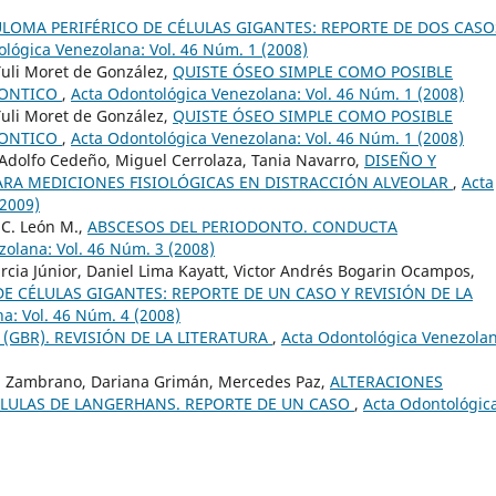
LOMA PERIFÉRICO DE CÉLULAS GIGANTES: REPORTE DE DOS CASO
lógica Venezolana: Vol. 46 Núm. 1 (2008)
Yuli Moret de González,
QUISTE ÓSEO SIMPLE COMO POSIBLE
DONTICO
,
Acta Odontológica Venezolana: Vol. 46 Núm. 1 (2008)
Yuli Moret de González,
QUISTE ÓSEO SIMPLE COMO POSIBLE
DONTICO
,
Acta Odontológica Venezolana: Vol. 46 Núm. 1 (2008)
 Adolfo Cedeño, Miguel Cerrolaza, Tania Navarro,
DISEÑO Y
ARA MEDICIONES FISIOLÓGICAS EN DISTRACCIÓN ALVEOLAR
,
Acta
(2009)
n C. León M.,
ABSCESOS DEL PERIODONTO. CONDUCTA
olana: Vol. 46 Núm. 3 (2008)
cia Júnior, Daniel Lima Kayatt, Victor Andrés Bogarin Ocampos,
E CÉLULAS GIGANTES: REPORTE DE UN CASO Y REVISIÓN DE LA
a: Vol. 46 Núm. 4 (2008)
(GBR). REVISIÓN DE LA LITERATURA
,
Acta Odontológica Venezolan
ga Zambrano, Dariana Grimán, Mercedes Paz,
ALTERACIONES
CÉLULAS DE LANGERHANS. REPORTE DE UN CASO
,
Acta Odontológic