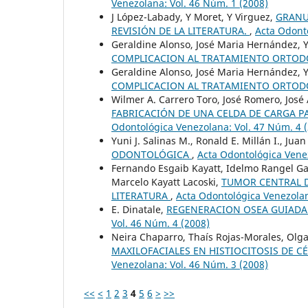
Venezolana: Vol. 46 Núm. 1 (2008)
J López-Labady, Y Moret, Y Virguez,
GRANU
REVISIÓN DE LA LITERATURA.
,
Acta Odonto
Geraldine Alonso, José Maria Hernández, 
COMPLICACION AL TRATAMIENTO ORTO
Geraldine Alonso, José Maria Hernández, 
COMPLICACION AL TRATAMIENTO ORTO
Wilmer A. Carrero Toro, José Romero, José
FABRICACIÓN DE UNA CELDA DE CARGA P
Odontológica Venezolana: Vol. 47 Núm. 4 
Yuni J. Salinas M., Ronald E. Millán I., Jua
ODONTOLÓGICA
,
Acta Odontológica Venez
Fernando Esgaib Kayatt, Idelmo Rangel Gar
Marcelo Kayatt Lacoski,
TUMOR CENTRAL D
LITERATURA
,
Acta Odontológica Venezolan
E. Dinatale,
REGENERACION OSEA GUIADA 
Vol. 46 Núm. 4 (2008)
Neira Chaparro, Thaís Rojas-Morales, Ol
MAXILOFACIALES EN HISTIOCITOSIS DE 
Venezolana: Vol. 46 Núm. 3 (2008)
<<
<
1
2
3
4
5
6
>
>>