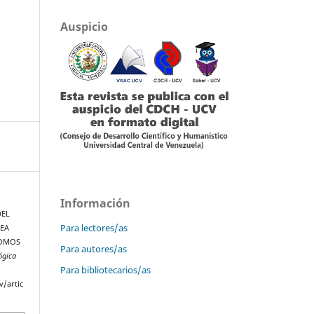
Auspicio
Información
DEL
Para lectores/as
SEA
TOMOS
Para autores/as
ógica
Para bibliotecarios/as
v/artic