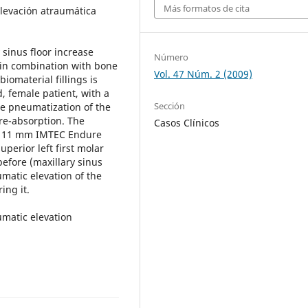
Más formatos de cita
levación atraumática
 sinus floor increase
Número
 in combination with bone
Vol. 47 Núm. 2 (2009)
omaterial fillings is
d, female patient, with a
Sección
he pneumatization of the
re-absorption. The
Casos Clínicos
 x 11 mm IMTEC Endure
uperior left first molar
efore (maxillary sinus
umatic elevation of the
ing it.
umatic elevation