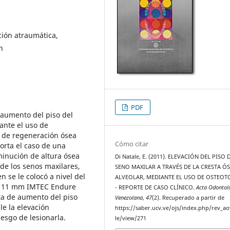
ción atraumática,
n
PDF
e aumento del piso del
ante el uso de
 de regeneración ósea
Cómo citar
orta el caso de una
inución de altura ósea
Di Natale, E. (2011). ELEVACIÓN DEL PISO 
de los senos maxilares,
SENO MAXILAR A TRAVÉS DE LA CRESTA Ó
 se le colocó a nivel del
ALVEOLAR, MEDIANTE EL USO DE OSTEO
 x 11 mm IMTEC Endure
- REPORTE DE CASO CLÍNICO.
Acta Odontol
ita de aumento del piso
Venezolana
,
47
(2). Recuperado a partir de
le la elevación
https://saber.ucv.ve/ojs/index.php/rev_ao
esgo de lesionarla.
le/view/271