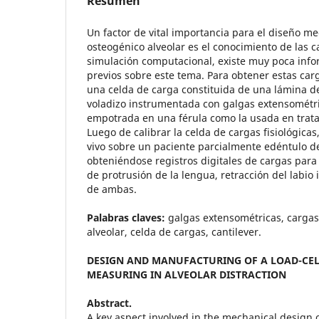
Resumen
Un factor de vital importancia para el diseño me
osteogénico alveolar es el conocimiento de las ca
simulación computacional, existe muy poca info
previos sobre este tema. Para obtener estas car
una celda de carga constituida de una lámina d
voladizo instrumentada con galgas extensométric
empotrada en una férula como la usada en trata
Luego de calibrar la celda de cargas fisiológicas
vivo sobre un paciente parcialmente edéntulo del
obteniéndose registros digitales de cargas para
de protrusión de la lengua, retracción del labio 
de ambas.
Palabras claves:
galgas extensométricas, cargas 
alveolar, celda de cargas, cantilever.
DESIGN AND MANUFACTURING OF A LOAD-CEL
MEASURING IN ALVEOLAR DISTRACTION
Abstract.
A key aspect involved in the mechanical design of