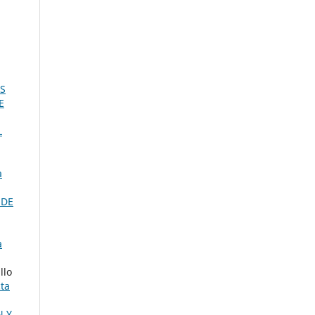
S
E
L
a
 DE
a
llo
ta
N Y