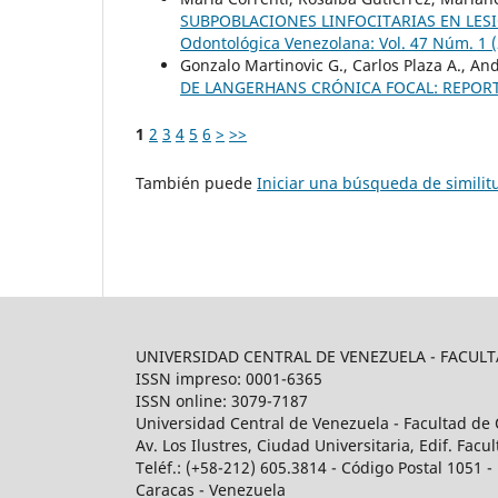
SUBPOBLACIONES LINFOCITARIAS EN LES
Odontológica Venezolana: Vol. 47 Núm. 1 
Gonzalo Martinovic G., Carlos Plaza A., An
DE LANGERHANS CRÓNICA FOCAL: REPOR
1
2
3
4
5
6
>
>>
También puede
Iniciar una búsqueda de simili
UNIVERSIDAD CENTRAL DE VENEZUELA - FACU
ISSN impreso: 0001-6365
ISSN online: 3079-7187
Universidad Central de Venezuela - Facultad de 
Av. Los Ilustres, Ciudad Universitaria, Edif. Fa
Teléf.: (+58-212) 605.3814 - Código Postal 1051 - 
Caracas - Venezuela