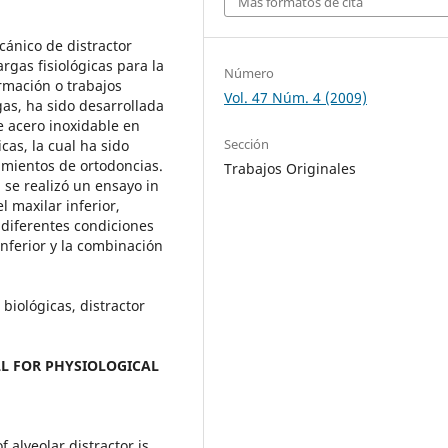
Más formatos de cita
cánico de distractor
rgas fisiológicas para la
Número
rmación o trabajos
Vol. 47 Núm. 4 (2009)
gas, ha sido desarrollada
e acero inoxidable en
Sección
as, la cual ha sido
mientos de ortodoncias.
Trabajos Originales
, se realizó un ensayo in
 maxilar inferior,
 diferentes condiciones
inferior y la combinación
biológicas, distractor
L FOR PHYSIOLOGICAL
 alveolar distractor is