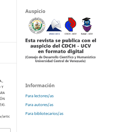
Auspicio
A.,
Información
O Y
ARA
Para lectores/as
IÓN
Para autores/as
7
(4).
Para bibliotecarios/as
v/artic