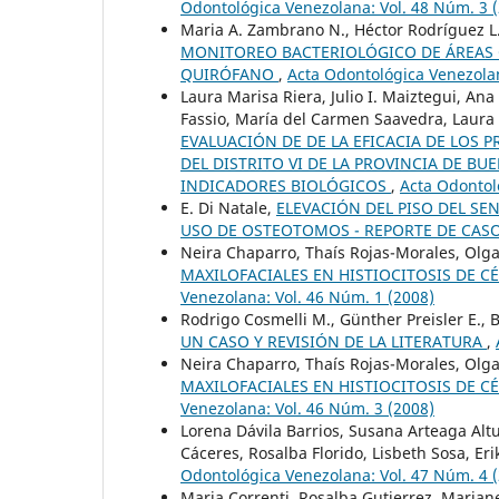
Odontológica Venezolana: Vol. 48 Núm. 3 
Maria A. Zambrano N., Héctor Rodríguez L.,
MONITOREO BACTERIOLÓGICO DE ÁREAS 
QUIRÓFANO
,
Acta Odontológica Venezolan
Laura Marisa Riera, Julio I. Maiztegui, An
Fassio, María del Carmen Saavedra, Laura 
EVALUACIÓN DE DE LA EFICACIA DE LOS
DEL DISTRITO VI DE LA PROVINCIA DE BU
INDICADORES BIOLÓGICOS
,
Acta Odontol
E. Di Natale,
ELEVACIÓN DEL PISO DEL SE
USO DE OSTEOTOMOS - REPORTE DE CAS
Neira Chaparro, Thaís Rojas-Morales, Ol
MAXILOFACIALES EN HISTIOCITOSIS DE 
Venezolana: Vol. 46 Núm. 1 (2008)
Rodrigo Cosmelli M., Günther Preisler E.,
UN CASO Y REVISIÓN DE LA LITERATURA
,
Neira Chaparro, Thaís Rojas-Morales, Ol
MAXILOFACIALES EN HISTIOCITOSIS DE 
Venezolana: Vol. 46 Núm. 3 (2008)
Lorena Dávila Barrios, Susana Arteaga Alt
Cáceres, Rosalba Florido, Lisbeth Sosa, Er
Odontológica Venezolana: Vol. 47 Núm. 4 
Maria Correnti, Rosalba Gutierrez, Marian