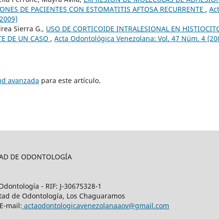
IONES DE PACIENTES CON ESTOMATITIS AFTOSA RECURRENTE
,
Ac
(2009)
drea Sierra G.,
USO DE CORTICOIDE INTRALESIONAL EN HISTIOCIT
TE DE UN CASO
,
Acta Odontológica Venezolana: Vol. 47 Núm. 4 (20
tud avanzada
para este artículo.
LTAD DE ODONTOLOGÍA
Odontología - RIF: J-30675328-1
cultad de Odontología, Los Chaguaramos
E-mail:
actaodontologicavenezolanaaov@gmail.com