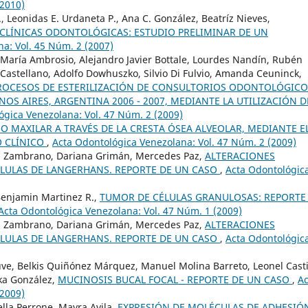
(2010)
 Leonidas E. Urdaneta P., Ana C. González, Beatríz Nieves,
CLÍNICAS ODONTOLÓGICAS: ESTUDIO PRELIMINAR DE UN
a: Vol. 45 Núm. 2 (2007)
a María Ambrosio, Alejandro Javier Bottale, Lourdes Nandín, Rubén
Castellano, Adolfo Dowhuszko, Silvio Di Fulvio, Amanda Ceuninck,
 PROCESOS DE ESTERILIZACIÓN DE CONSULTORIOS ODONTOLÓGICO
ENOS AIRES, ARGENTINA 2006 - 2007, MEDIANTE LA UTILIZACIÓN D
ógica Venezolana: Vol. 47 Núm. 2 (2009)
NO MAXILAR A TRAVÉS DE LA CRESTA ÓSEA ALVEOLAR, MEDIANTE E
O CLÍNICO
,
Acta Odontológica Venezolana: Vol. 47 Núm. 2 (2009)
ga Zambrano, Dariana Grimán, Mercedes Paz,
ALTERACIONES
CÉLULAS DE LANGERHANS. REPORTE DE UN CASO
,
Acta Odontológic
 Benjamin Martinez R.,
TUMOR DE CÉLULAS GRANULOSAS: REPORTE
Acta Odontológica Venezolana: Vol. 47 Núm. 1 (2009)
ga Zambrano, Dariana Grimán, Mercedes Paz,
ALTERACIONES
CÉLULAS DE LANGERHANS. REPORTE DE UN CASO
,
Acta Odontológic
uve, Belkis Quiñónez Márquez, Manuel Molina Barreto, Leonel Casti
ika González,
MUCINOSIS BUCAL FOCAL - REPORTE DE UN CASO
,
Ac
(2009)
ella Perrone, Mayra Avila,
EXPRESIÓN DE MOLÉCULAS DE ADHESIÓ