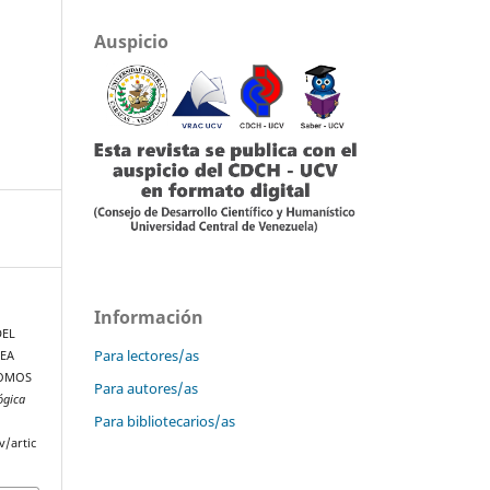
Auspicio
Información
DEL
Para lectores/as
SEA
TOMOS
Para autores/as
ógica
Para bibliotecarios/as
v/artic