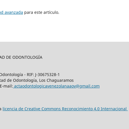
tud avanzada
para este artículo.
LTAD DE ODONTOLOGÍA
Odontología - RIF: J-30675328-1
cultad de Odontología, Los Chaguaramos
E-mail:
actaodontologicavenezolanaaov@gmail.com
na
licencia de Creative Commons Reconocimiento 4.0 Internacional