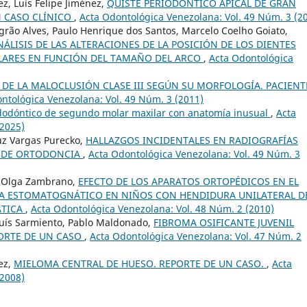
z, Luís Felipe Jiménez,
QUISTE PERIODÓNTICO APICAL DE GRAN
N CASO CLÍNICO
,
Acta Odontológica Venezolana: Vol. 49 Núm. 3 (2
rão Alves, Paulo Henrique dos Santos, Marcelo Coelho Goiato,
NÁLISIS DE LAS ALTERACIONES DE LA POSICIÓN DE LOS DIENTES
XILARES EN FUNCIÓN DEL TAMAÑO DEL ARCO
,
Acta Odontológica
DE LA MALOCLUSIÓN CLASE III SEGÚN SU MORFOLOGÍA. PACIENT
ntológica Venezolana: Vol. 49 Núm. 3 (2011)
dodóntico de segundo molar maxilar con anatomía inusual
,
Acta
(2025)
Luz Vargas Purecko,
HALLAZGOS INCIDENTALES EN RADIOGRAFÍAS
O DE ORTODONCIA
,
Acta Odontológica Venezolana: Vol. 49 Núm. 3
, Olga Zambrano,
EFECTO DE LOS APARATOS ORTOPÉDICOS EN EL
MA ESTOMATOGNÁTICO EN NIÑOS CON HENDIDURA UNILATERAL D
ÁTICA
,
Acta Odontológica Venezolana: Vol. 48 Núm. 2 (2010)
 Luís Sarmiento, Pablo Maldonado,
FIBROMA OSIFICANTE JUVENIL
PORTE DE UN CASO
,
Acta Odontológica Venezolana: Vol. 47 Núm. 2
ez,
MIELOMA CENTRAL DE HUESO. REPORTE DE UN CASO.
,
Acta
(2008)