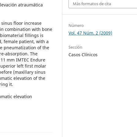
Más formatos de cita
levación atraumática
 sinus floor increase
Número
 in combination with bone
Vol. 47 Núm. 2 (2009)
omaterial fillings is
d, female patient, with a
Sección
he pneumatization of the
re-absorption. The
Casos Clínicos
 x 11 mm IMTEC Endure
uperior left first molar
efore (maxillary sinus
umatic elevation of the
ing it.
umatic elevation