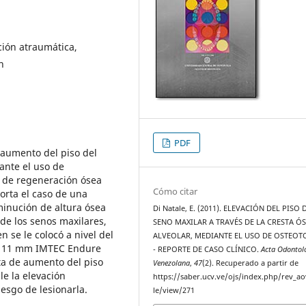
ción atraumática,
n
PDF
e aumento del piso del
ante el uso de
 de regeneración ósea
Cómo citar
orta el caso de una
inución de altura ósea
Di Natale, E. (2011). ELEVACIÓN DEL PISO 
de los senos maxilares,
SENO MAXILAR A TRAVÉS DE LA CRESTA Ó
 se le colocó a nivel del
ALVEOLAR, MEDIANTE EL USO DE OSTEO
 x 11 mm IMTEC Endure
- REPORTE DE CASO CLÍNICO.
Acta Odontol
ita de aumento del piso
Venezolana
,
47
(2). Recuperado a partir de
le la elevación
https://saber.ucv.ve/ojs/index.php/rev_ao
esgo de lesionarla.
le/view/271