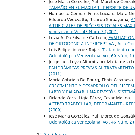
José María González, Yuli Moret de Gonzále
TAMAÑO EN EL MAXILAR - REPORTE DE U
Humberto Gennari Filho, Luciana Mara Neg
Eduardo Vedovatto, Ricardo Shibayama,
A
ARTIFICIALES DE PRÓTESIS TOTALES MA
Venezolana: Vol. 45 Núm. 3 (2007)
Luzia A. Da Silva de Carballo,
EVALUACIÓN 
DE ORTODONCIA INTERCEPTIVA
,
Acta Odo
Luis Felipe Jiménez-Rojas,
Tratamiento en
Odontológica Venezolana: Vol. 60 Núm. 1 
Jorge Luis Leyva Altamirano, Maria de la 
PANORÁMICAS PREVIAS AL TRATAMIENT
(2011)
María Gabriela De Bourg, Thaís Casanova
CRECIMIENTO Y DESARROLLO DEL SISTE
LABIO Y PALADAR. UNA REVISIÓN SISTEM
Orlando Yoris, Ligia Pérez, Cesar Molina,
ACTIVO TRABECULAR, DEFORMANTE - RE
(2009)
José María González, Yuli Moret de Gonzál
Odontológica Venezolana: Vol. 46 Núm. 2 
1
2
3
4
5
6
>
>>