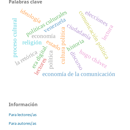
Palabras clave
ideología
políticas culturales
elecciones
comunicación política
venezuela
proceso cultural
ciudadanía
lectura
cultura política
economía
historia
estado
religión
era digital.
hugo chávez
la retórica
discurso
política
lectores
economía de la comunicación
Información
Para lectores/as
Para autores/as