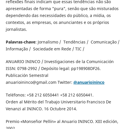
reflexões finais indicam que essas tendências não são
apresentadas de forma "pura", senão que são misturados
dependendo das necessidades do público, a mídia, os
contextos, as empresas, os anunciantes e os próprios
jornalistas.
Palavras-chave
: Jornalismo / Tendências / Comunicação /
Informação / Sociedade em Rede / TIC /
ANUARIO ININCO / Investigaciones de la Comunicación
ISSN: 0798-2992 / Depósito legal: pp198908DF26.
Publicación Semestral
anuarioininco@gmail.com Twitter:
@anuarioininco
Teléfonos: +58 212 6050441 +58 212 6050441.
Orden al Mérito del Trabajo Universitario Francisco De
Venanzi al ININCO. 16 Octubre 2014.
Premio «Monseñor Pellín» al Anuario ININCO. XIII edición,
2002.