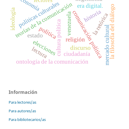
economía
lectores
políticas culturales
teorías de la comunicación
era digital.
la filosofía del diálogo
ideología
historia
comunicación política
venezuela
la retórica
cultura política
mercado cultural
política
estado
religión
elecciones
discurso
lectura
ciudadanía
ontología de la comunicación
Información
Para lectores/as
Para autores/as
Para bibliotecarios/as