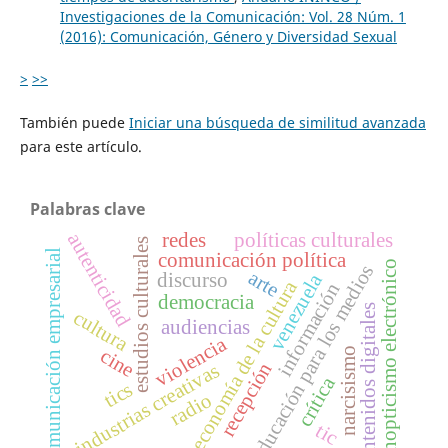
Investigaciones de la Comunicación: Vol. 28 Núm. 1
(2016): Comunicación, Género y Diversidad Sexual
>
>>
También puede
Iniciar una búsqueda de similitud avanzada
para este artículo.
Palabras clave
redes
políticas culturales
autenticidad
estudios culturales
comunicación empresarial
comunicación política
panopticismo electrónico
educación para los medios
arte
discurso
venezuela
economía de la cultura
información
democracia
contenidos digitales
cultura
audiencias
violencia
cine
narcisismo
recepción
industrias creativas
crítica
tics
radio
tic