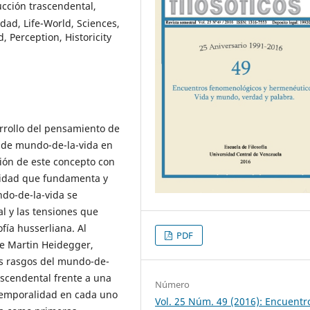
ucción trascendental,
dad, Life-World, Sciences,
 Perception, Historicity
rrollo del pensamiento de
 de mundo-de-la-vida en
ción de este concepto con
oridad que fundamenta y
do-de-la-vida se
l y las tensiones que
ofía husserliana. Al
PDF
e Martin Heidegger,
s rasgos del mundo-de-
ascendental frente a una
Número
 temporalidad en cada uno
Vol. 25 Núm. 49 (2016): Encuentr