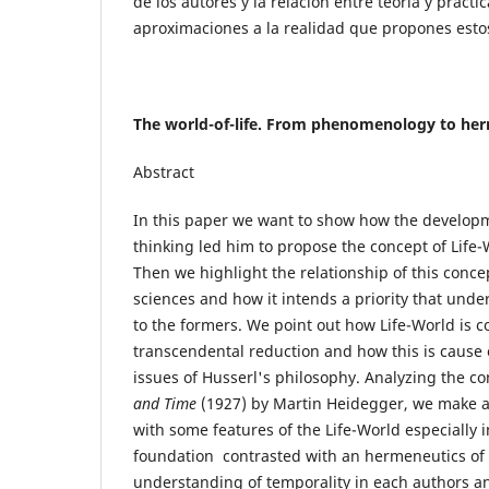
de los autores y la relación entre teoría y práct
aproximaciones a la realidad que propones estos
The world-of-life. From phenomenology to he
Abstract
In this paper we want to show how the develop
thinking led him to propose the concept of Life
Then we highlight the relationship of this concep
sciences and how it intends a priority that und
to the formers. We point out how Life-World is c
transcendental reduction and how this is cause 
issues of Husserl's philosophy. Analyzing the co
and Time
(1927) by Martin Heidegger, we make a
with some features of the Life-World especially 
foundation contrasted with an hermeneutics of
understanding of temporality in each authors an