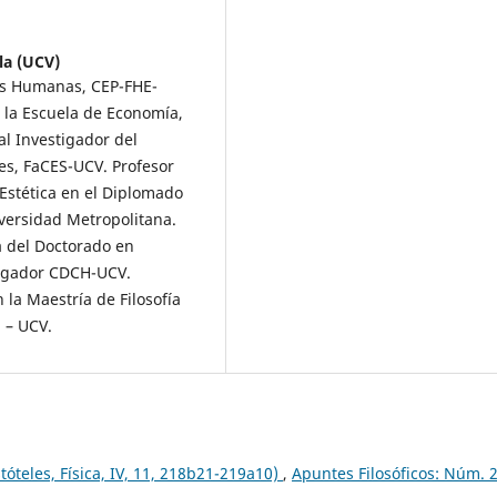
la (UCV)
cias Humanas, CEP-FHE-
 la Escuela de Economía,
l Investigador del
les, FaCES-UCV. Profesor
 Estética en el Diplomado
ersidad Metropolitana.
a del Doctorado en
tigador CDCH-UCV.
 la Maestría de Filosofía
 – UCV.
óteles, Física, IV, 11, 218b21-219a10)
,
Apuntes Filosóficos: Núm. 