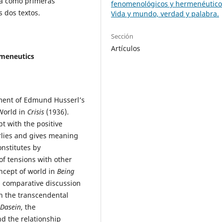
ica como primeras
fenomenológicos y hermenéutico
 dos textos.
Vida y mundo, verdad y palabra.
Sección
Artículos
rmeneutics
ment of Edmund Husserl’s
-World in
Crisis
(1936).
t with the positive
erlies and gives meaning
onstitutes by
of tensions with other
ncept of world in
Being
 comparative discussion
in the transcendental
Dasein
, the
d the relationship