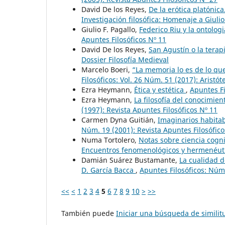
David De los Reyes,
De la erótica platónic
Investigación filosófica: Homenaje a Giulio
Giulio F. Pagallo,
Federico Riu y la ontolo
Apuntes Filosóficos Nº 11
David De los Reyes,
San Agustín o la terap
Dossier Filosofía Medieval
Marcelo Boeri,
“La memoria lo es de lo que
Filosóficos: Vol. 26 Núm. 51 (2017): Aristó
Ezra Heymann,
Ética y estética
,
Apuntes Fi
Ezra Heymann,
La filosofía del conocimien
(1997): Revista Apuntes Filosóficos Nº 11
Carmen Dyna Guitián,
Imaginarios habitab
Núm. 19 (2001): Revista Apuntes Filosófic
Numa Tortolero,
Notas sobre ciencia cogn
Encuentros fenomenológicos y hermenéuti
Damián Suárez Bustamante,
La cualidad d
D. García Bacca
,
Apuntes Filosóficos: Núm.
<<
<
1
2
3
4
5
6
7
8
9
10
>
>>
También puede
Iniciar una búsqueda de simili