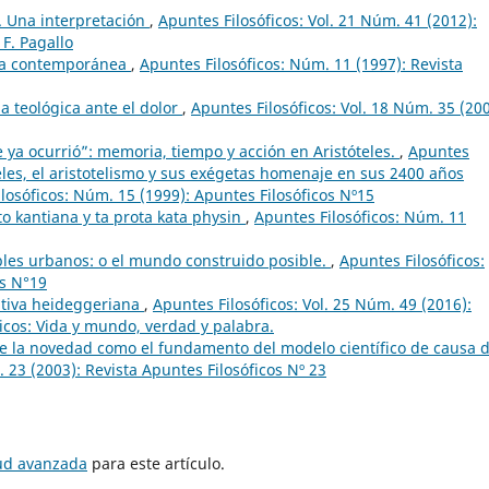
a. Una interpretación
,
Apuntes Filosóficos: Vol. 21 Núm. 41 (2012):
 F. Pagallo
gia contemporánea
,
Apuntes Filosóficos: Núm. 11 (1997): Revista
ia teológica ante el dolor
,
Apuntes Filosóficos: Vol. 18 Núm. 35 (200
 ya ocurrió”: memoria, tiempo y acción en Aristóteles.
,
Apuntes
teles, el aristotelismo y sus exégetas homenaje en sus 2400 años
losóficos: Núm. 15 (1999): Apuntes Filosóficos Nº15
to kantiana y ta prota kata physin
,
Apuntes Filosóficos: Núm. 11
les urbanos: o el mundo construido posible.
,
Apuntes Filosóficos:
os N°19
itiva heideggeriana
,
Apuntes Filosóficos: Vol. 25 Núm. 49 (2016):
cos: Vida y mundo, verdad y palabra.
e la novedad como el fundamento del modelo científico de causa d
 23 (2003): Revista Apuntes Filosóficos Nº 23
tud avanzada
para este artículo.