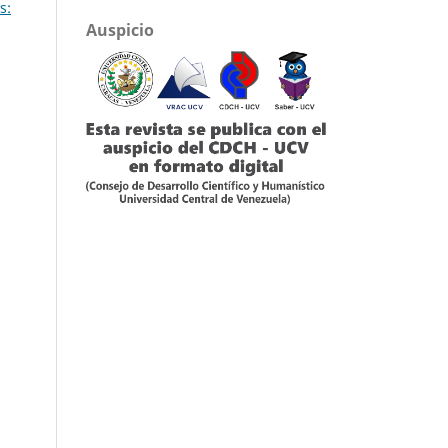
s:
Auspicio