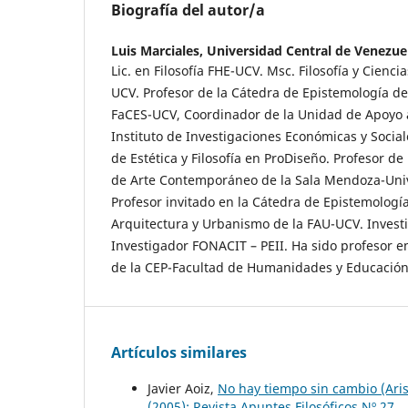
Biografía del autor/a
Luis Marciales,
Universidad Central de Venezue
Lic. en Filosofía FHE-UCV. Msc. Filosofía y Cien
UCV. Profesor de la Cátedra de Epistemología de
FaCES-UCV, Coordinador de la Unidad de Apoyo a
Instituto de Investigaciones Económicas y Socia
de Estética y Filosofía en ProDiseño. Profesor de
de Arte Contemporáneo de la Sala Mendoza-Univ
Profesor invitado en la Cátedra de Epistemologí
Arquitectura y Urbanismo de la FAU-UCV. Inves
Investigador FONACIT – PEII. Ha sido profesor en
de la CEP-Facultad de Humanidades y Educación
Artículos similares
Javier Aoiz,
No hay tiempo sin cambio (Arist
(2005): Revista Apuntes Filosóficos Nº 27