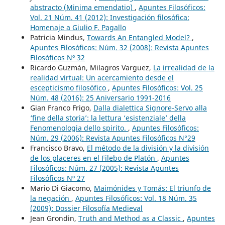
abstracto (Minima emendatio)
,
Apuntes Filosóficos:
Vol. 21 Núm. 41 (2012): Investigación filosófica:
Homenaje a Giulio F. Pagallo
Patricia Mindus,
Towards An Entangled Model?
,
Apuntes Filosóficos: Núm. 32 (2008): Revista Apuntes
Filosóficos Nº 32
Ricardo Guzmán, Milagros Varguez,
La irrealidad de la
realidad virtual: Un acercamiento desde el
escepticismo filosófico
,
Apuntes Filosóficos: Vol. 25
Núm. 48 (2016): 25 Aniversario 1991-2016
Gian Franco Frigo,
Dalla dialettica Signore-Servo alla
‘fine della storia’: la lettura ‘esistenziale’ della
Fenomenologia dello spirito.
,
Apuntes Filosóficos:
Núm. 29 (2006): Revista Apuntes Filosóficos N°29
Francisco Bravo,
El método de la división y la división
de los placeres en el Filebo de Platón
,
Apuntes
Filosóficos: Núm. 27 (2005): Revista Apuntes
Filosóficos Nº 27
Mario Di Giacomo,
Maimónides y Tomás: El triunfo de
la negación
,
Apuntes Filosóficos: Vol. 18 Núm. 35
(2009): Dossier Filosofía Medieval
Jean Grondin,
Truth and Method as a Classic
,
Apuntes