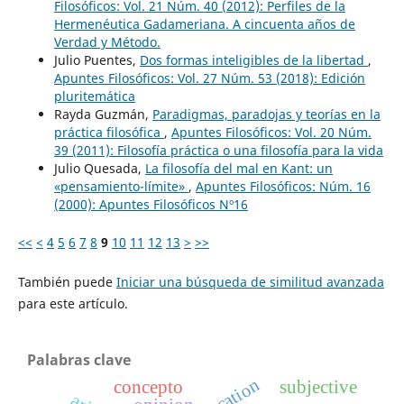
Filosóficos: Vol. 21 Núm. 40 (2012): Perfiles de la
Hermenéutica Gadameriana. A cincuenta años de
Verdad y Método.
Julio Puentes,
Dos formas inteligibles de la libertad
,
Apuntes Filosóficos: Vol. 27 Núm. 53 (2018): Edición
pluritemática
Rayda Guzmán,
Paradigmas, paradojas y teorías en la
práctica filosófica
,
Apuntes Filosóficos: Vol. 20 Núm.
39 (2011): Filosofía práctica o una filosofía para la vida
Julio Quesada,
La filosofía del mal en Kant: un
«pensamiento-límite»
,
Apuntes Filosóficos: Núm. 16
(2000): Apuntes Filosóficos Nº16
<<
<
4
5
6
7
8
9
10
11
12
13
>
>>
También puede
Iniciar una búsqueda de similitud avanzada
para este artículo.
Palabras clave
education
concepto
subjective