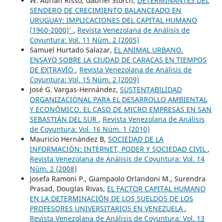
W. Adrián Risso, Gabriel Storch,
DETERMINANTES DEL
SENDERO DE CRECIMIENTO BALANCEADO EN
URUGUAY: IMPLICACIONES DEL CAPITAL HUMANO
(1960-2000)'
,
Revista Venezolana de Análisis de
Coyuntura: Vol. 11 Núm. 2 (2005)
Samuel Hurtado Salazar,
EL ANIMAL URBANO.
ENSAYO SOBRE LA CIUDAD DE CARACAS EN TIEMPOS
DE EXTRAVÍO
,
Revista Venezolana de Análisis de
Coyuntura: Vol. 15 Núm. 2 (2009)
José G. Vargas-Hernández,
SUSTENTABILIDAD
ORGANIZACIONAL PARA EL DESARROLLO AMBIENTAL
Y ECONÓMICO. EL CASO DE MICRO EMPRESAS EN SAN
SEBASTIÁN DEL SUR
,
Revista Venezolana de Análisis
de Coyuntura: Vol. 16 Núm. 1 (2010)
Mauricio Hernández B,
SOCIEDAD DE LA
INFORMACIÓN: INTERNET, PODER Y SOCIEDAD CIVIL
,
Revista Venezolana de Análisis de Coyuntura: Vol. 14
Núm. 2 (2008)
Josefa Ramoni P., Giampaolo Orlandoni M., Surendra
Prasad, Douglas Rivas,
EL FACTOR CAPITAL HUMANO
EN LA DETERMINACIÓN DE LOS SUELDOS DE LOS
PROFESORES UNIVERSITARIOS EN VENEZUELA
,
Revista Venezolana de Análisis de Coyuntura: Vol. 13