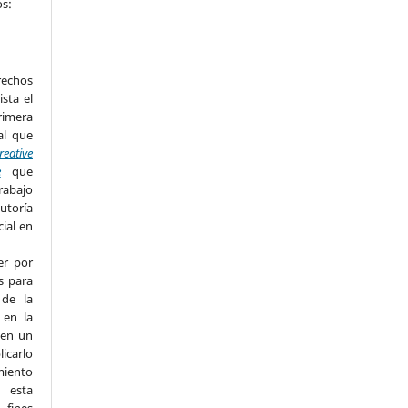
os:
rechos
ista el
imera
al que
reative
e
que
rabajo
utoría
cial en
er por
s para
 de la
 en la
 en un
licarlo
miento
n esta