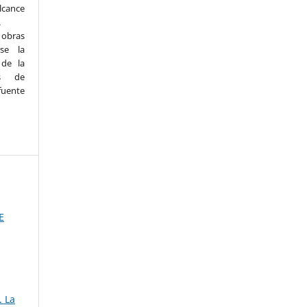
lcance
.
s obras
se la
 de la
ás de
uente
E
. La