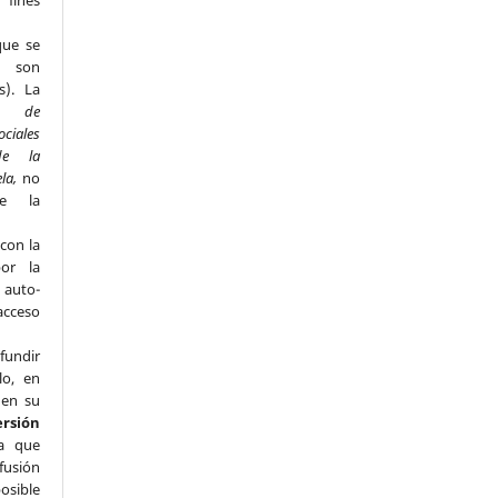
fines
que se
s son
s). La
to de
ociales
de la
ela,
no
de la
con la
por la
e auto-
acceso
fundir
lo, en
 en su
ersión
a que
fusión
osible