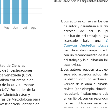
de acuerdo con los siguientes términ
Los autores conservan los de
de autor y garantizan a la rev
derecho de ser la pr
publicación del trabajo al igu
licenciado bajo una
C
Commons Attribution Licens
permite a otros compartir el t
con un reconocimiento de la a
del trabajo y la publicación ini
esta revista.
ltad de Ciencias
Los autores pueden establec
o de Investigaciones
separado acuerdos adicionale
 de Venezuela (UCV).
la distribución no exclusiva
ialista enGerencia de
versión de la obra publicada
o de la UCV. Cursante
revista (por ejemplo, situarlo
a UCV. Fundador de la
repositorio institucional o pub
e Administración y
en un libro), con un reconoci
uras de Metodología para
de su publicación inicial e
nvestigaciónCientífica en