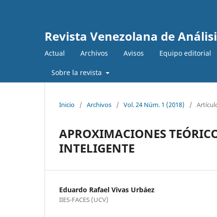
Revista Venezolana de Anális
Actual
Archivos
Avisos
Equipo editorial
Sobre la revista
Inicio
/
Archivos
/
Vol. 24 Núm. 1 (2018)
/
Artícul
APROXIMACIONES TEÓRICO
INTELIGENTE
Eduardo Rafael Vivas Urbáez
IIES-FACES (UCV)