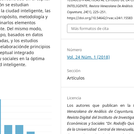
ión se estudian
INTELIGENTE.
Revista Venezolana De Análisis
a ciudad inteligente, las
Coyuntura
,
24
(1), 225–251.
ropósito, metodología y
https://doi.org/10.54642/rvac.v24i1.15583
minarlos elementos
ente. Del mismo modo,
Más formatos de cita
mpo, basados en datos
das, y los estudios
a elaboraciónde principios
Número
ceptual integrado
Vol. 24 Núm. 1 (2018)
 sociales en la óptima
 inteligente.
Sección
Artículos
Licencia
Los autores que publican en la
Venezolana de Análisis de Coyuntura,
Revista Digital del Instituto de Investig
Económicas y Sociales “Dr. Rodolfo Qui
de la Universidad Central de Venezuela