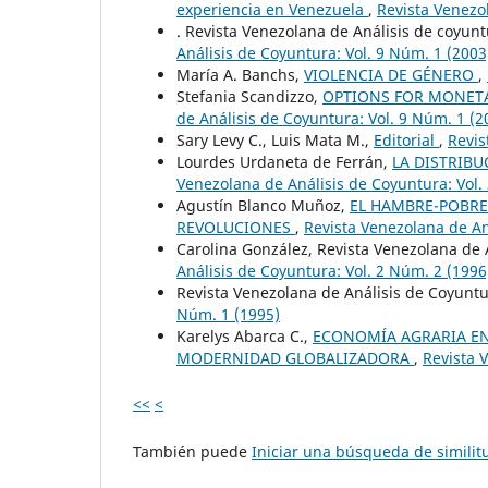
experiencia en Venezuela
,
Revista Venezo
. Revista Venezolana de Análisis de coyun
Análisis de Coyuntura: Vol. 9 Núm. 1 (2003
María A. Banchs,
VIOLENCIA DE GÉNERO
,
Stefania Scandizzo,
OPTIONS FOR MONET
de Análisis de Coyuntura: Vol. 9 Núm. 1 (2
Sary Levy C., Luis Mata M.,
Editorial
,
Revis
Lourdes Urdaneta de Ferrán,
LA DISTRIBU
Venezolana de Análisis de Coyuntura: Vol.
Agustín Blanco Muñoz,
EL HAMBRE-POBRE
REVOLUCIONES
,
Revista Venezolana de An
Carolina González, Revista Venezolana de 
Análisis de Coyuntura: Vol. 2 Núm. 2 (1996
Revista Venezolana de Análisis de Coyunt
Núm. 1 (1995)
Karelys Abarca C.,
ECONOMÍA AGRARIA EN
MODERNIDAD GLOBALIZADORA
,
Revista 
<<
<
También puede
Iniciar una búsqueda de simili