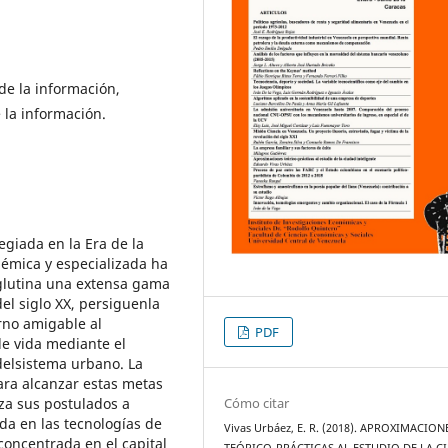
de la información,
 la información.
egiada en la Era de la
démica y especializada ha
lutina una extensa gama
del siglo XX, persiguenla
rno amigable al
PDF
e vida mediante el
 delsistema urbano. La
ra alcanzar estas metas
Cómo citar
za sus postulados a
a en las tecnologías de
Vivas Urbáez, E. R. (2018). APROXIMACION
,concentrada en el capital
TEÓRICO-PRÁCTICAS AL ESTUDIO DE LA C