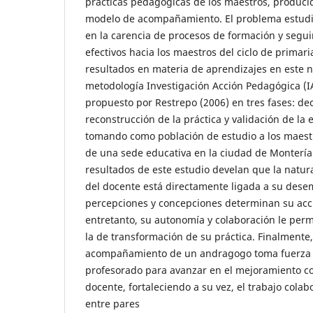
prácticas pedagógicas de los maestros, produci
modelo de acompañamiento. El problema estudi
en la carencia de procesos de formación y segui
efectivos hacia los maestros del ciclo de primaria
resultados en materia de aprendizajes en este n
metodología Investigación Acción Pedagógica (I
propuesto por Restrepo (2006) en tres fases: de
reconstrucción de la práctica y validación de la e
tomando como población de estudio a los maestr
de una sede educativa en la ciudad de Montería
resultados de este estudio develan que la natur
del docente está directamente ligada a su dese
percepciones y concepciones determinan su acci
entretanto, su autonomía y colaboración le permi
la de transformación de su práctica. Finalmente,
acompañamiento de un andragogo toma fuerza e
profesorado para avanzar en el mejoramiento co
docente, fortaleciendo a su vez, el trabajo colab
entre pares