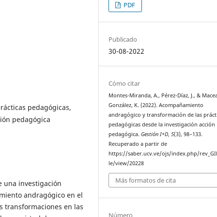
PDF
Publicado
30-08-2022
Cómo citar
Montes-Miranda, A., Pérez-Díaz, J., & Mace
González, K. (2022). Acompañamiento
rácticas pedagógicas,
andragógico y transformación de las práct
ción pedagógica
pedagógicas desde la investigación acción
pedagógica.
Gestión I+D
,
5
(3), 98–133.
Recuperado a partir de
https://saber.ucv.ve/ojs/index.php/rev_GI
le/view/20228
Más formatos de cita
de una investigación
amiento andragógico en el
as transformaciones en las
Número