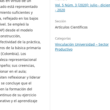
das en virtud de un
Vol. 5 Núm. 3 (2020): julio - dici
ado está representado
- 2020
miento suficientes y
, reflejado en los bajos
Sección
ivel. Se empleó la
Artículos Científicos
AP) desde el modelo
construcción,
Categorías
fectividad de la práctica,
Vinculación Universidad – Sector
os de la básica primaria
Productivo
 (Colombia). Los
aleza representacional
mpeño; sus creencias,
onar en el aula;
ten reflexionar y liderar
 se concluye que el
n la formación del
ntinuo de su ejercicio
orativo y el aprendizaje