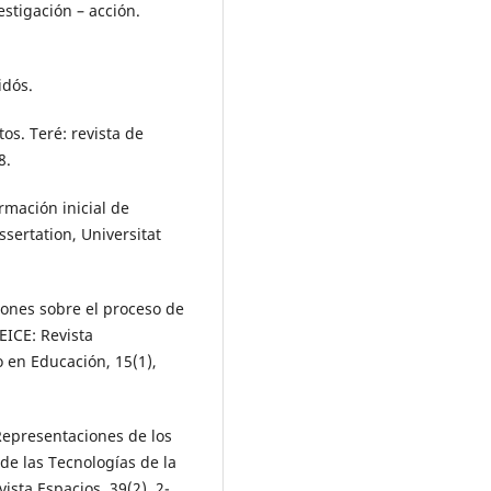
estigación – acción.
idós.
os. Teré: revista de
8.
ormación inicial de
sertation, Universitat
pciones sobre el proceso de
EICE: Revista
 en Educación, 15(1),
Representaciones de los
de las Tecnologías de la
ista Espacios. 39(2). 2-