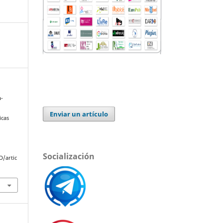
a-
Enviar un artículo
icas
Socialización
D/artic