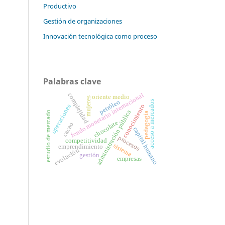
Productivo
Gestión de organizaciones
Innovación tecnológica como proceso
Palabras clave
complejidad
fondo monetario internacional
oriente medio
mujeres
petróleo
acceso a mercados
conocimiento
operaciones
administración pública
estudio de mercado
pedagogía
chocolate
cacao
capital humano
procesos
competitividad
sistema
emprendimiento
evolución
gestión
empresas