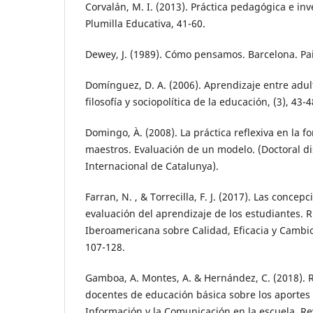
Corvalán, M. I. (2013). Práctica pedagógica e inv
Plumilla Educativa, 41-60.
Dewey, J. (1989). Cómo pensamos. Barcelona. Pa
Domínguez, D. A. (2006). Aprendizaje entre adult
filosofía y sociopolítica de la educación, (3), 43-4
Domingo, À. (2008). La práctica reflexiva en la f
maestros. Evaluación de un modelo. (Doctoral dis
Internacional de Catalunya).
Farran, N. , & Torrecilla, F. J. (2017). Las conce
evaluación del aprendizaje de los estudiantes. R
Iberoamericana sobre Calidad, Eficacia y Cambio
107-128.
Gamboa, A. Montes, A. & Hernández, C. (2018). 
docentes de educación básica sobre los aportes 
Información y la Comunicación en la escuela. Rev