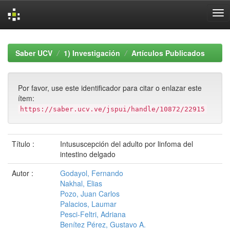
Skip
navigation
Saber UCV
1) Investigación
Artículos Publicados
Por favor, use este identificador para citar o enlazar este
ítem:
https://saber.ucv.ve/jspui/handle/10872/22915
Título :
Intususcepción del adulto por linfoma del
intestino delgado
Autor :
Godayol, Fernando
Nakhal, Elias
Pozo, Juan Carlos
Palacios, Laumar
Pesci-Feltri, Adriana
Benítez Pérez, Gustavo A.