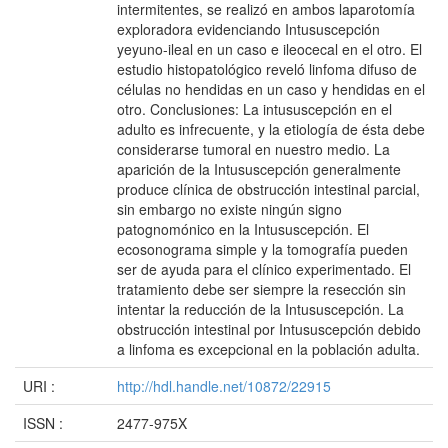
intermitentes, se realizó en ambos laparotomía
exploradora evidenciando Intususcepción
yeyuno-ileal en un caso e ileocecal en el otro. El
estudio histopatológico reveló linfoma difuso de
células no hendidas en un caso y hendidas en el
otro. Conclusiones: La intususcepción en el
adulto es infrecuente, y la etiología de ésta debe
considerarse tumoral en nuestro medio. La
aparición de la Intususcepción generalmente
produce clínica de obstrucción intestinal parcial,
sin embargo no existe ningún signo
patognomónico en la Intususcepción. El
ecosonograma simple y la tomografía pueden
ser de ayuda para el clínico experimentado. El
tratamiento debe ser siempre la resección sin
intentar la reducción de la Intususcepción. La
obstrucción intestinal por Intususcepción debido
a linfoma es excepcional en la población adulta.
URI :
http://hdl.handle.net/10872/22915
ISSN :
2477-975X