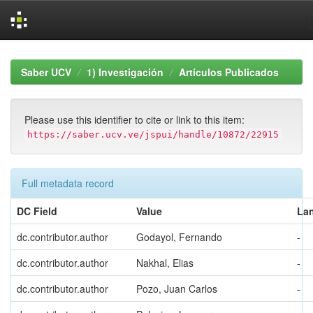
Skip
navigation
Saber UCV
1) Investigación
Artículos Publicados
Please use this identifier to cite or link to this item:
https://saber.ucv.ve/jspui/handle/10872/22915
Full metadata record
DC Field
Value
La
dc.contributor.author
Godayol, Fernando
-
dc.contributor.author
Nakhal, Elias
-
dc.contributor.author
Pozo, Juan Carlos
-