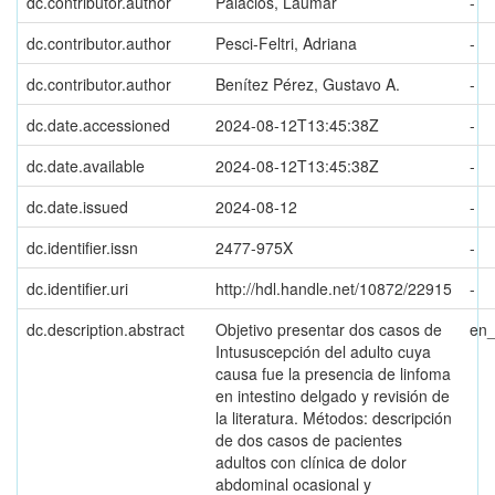
dc.contributor.author
Palacios, Laumar
-
dc.contributor.author
Pesci-Feltri, Adriana
-
dc.contributor.author
Benítez Pérez, Gustavo A.
-
dc.date.accessioned
2024-08-12T13:45:38Z
-
dc.date.available
2024-08-12T13:45:38Z
-
dc.date.issued
2024-08-12
-
dc.identifier.issn
2477-975X
-
dc.identifier.uri
http://hdl.handle.net/10872/22915
-
dc.description.abstract
Objetivo presentar dos casos de
en
Intususcepción del adulto cuya
causa fue la presencia de linfoma
en intestino delgado y revisión de
la literatura. Métodos: descripción
de dos casos de pacientes
adultos con clínica de dolor
abdominal ocasional y