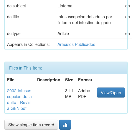
dc.subject
Linfoma
en
dc.title
Intususcepción del adulto por
en
linfoma del intestino delgado
dc.type
Article
en
Appears in Collections:
Artículos Publicados
Files in This Item:
File
Description
Size
Format
2002 Intusus
3.11
Adobe
View/Open
cepcion del a
MB
PDF
dulto - Revist
a GEN.pdf
Show simple item record