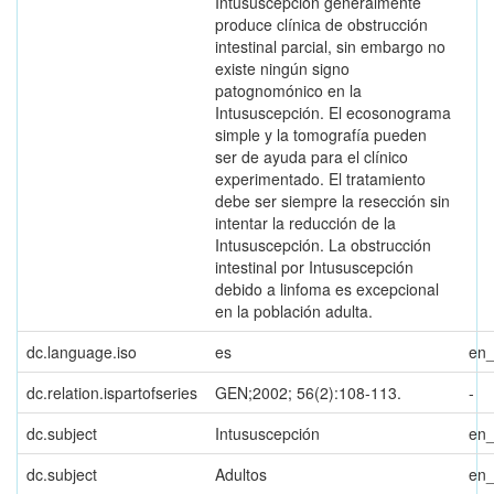
Intususcepción generalmente
produce clínica de obstrucción
intestinal parcial, sin embargo no
existe ningún signo
patognomónico en la
Intususcepción. El ecosonograma
simple y la tomografía pueden
ser de ayuda para el clínico
experimentado. El tratamiento
debe ser siempre la resección sin
intentar la reducción de la
Intususcepción. La obstrucción
intestinal por Intususcepción
debido a linfoma es excepcional
en la población adulta.
dc.language.iso
es
en
dc.relation.ispartofseries
GEN;2002; 56(2):108-113.
-
dc.subject
Intususcepción
en
dc.subject
Adultos
en