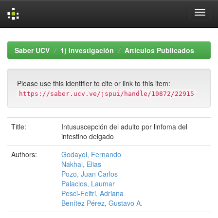
Skip
navigation
Saber UCV
1) Investigación
Artículos Publicados
Please use this identifier to cite or link to this item:
https://saber.ucv.ve/jspui/handle/10872/22915
Title:
Intususcepción del adulto por linfoma del
intestino delgado
Authors:
Godayol, Fernando
Nakhal, Elias
Pozo, Juan Carlos
Palacios, Laumar
Pesci-Feltri, Adriana
Benítez Pérez, Gustavo A.