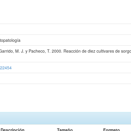
topatología
arrido, M. J. y Pacheco, T. 2000. Reacción de diez cultivares de sorg
2/22454
Descripción
Tamaño
Formato