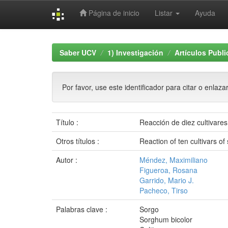
Página de inicio
Listar
Ayuda
Skip
navigation
Saber UCV
1) Investigación
Artículos Publ
Por favor, use este identificador para citar o enlaza
Título :
Reacción de diez cultivare
Otros títulos :
Reaction of ten cultivars o
Autor :
Méndez, Maximiliano
Figueroa, Rosana
Garrido, Mario J.
Pacheco, Tirso
Palabras clave :
Sorgo
Sorghum bicolor