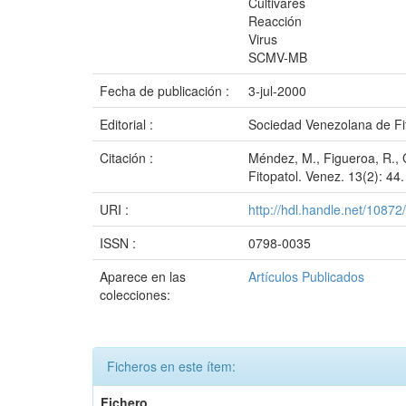
Cultivares
Reacción
Virus
SCMV-MB
Fecha de publicación :
3-jul-2000
Editorial :
Sociedad Venezolana de Fi
Citación :
Méndez, M., Figueroa, R., G
Fitopatol. Venez. 13(2): 44.
URI :
http://hdl.handle.net/1087
ISSN :
0798-0035
Aparece en las
Artículos Publicados
colecciones:
Ficheros en este ítem:
Fichero