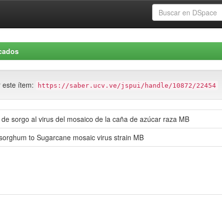
icados
r este ítem:
https://saber.ucv.ve/jspui/handle/10872/22454
s de sorgo al virus del mosaico de la caña de azúcar raza MB
f sorghum to Sugarcane mosaic virus strain MB