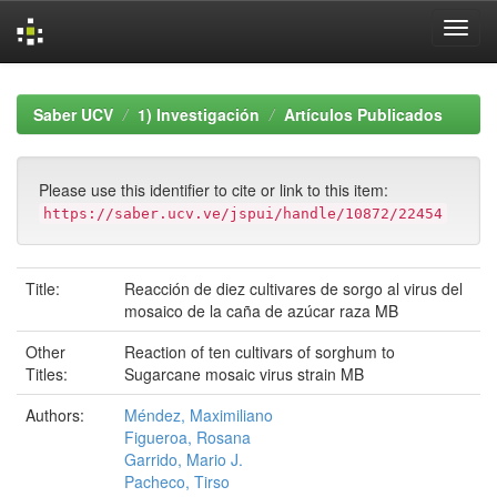
Skip
navigation
Saber UCV
1) Investigación
Artículos Publicados
Please use this identifier to cite or link to this item:
https://saber.ucv.ve/jspui/handle/10872/22454
Title:
Reacción de diez cultivares de sorgo al virus del
mosaico de la caña de azúcar raza MB
Other
Reaction of ten cultivars of sorghum to
Titles:
Sugarcane mosaic virus strain MB
Authors:
Méndez, Maximiliano
Figueroa, Rosana
Garrido, Mario J.
Pacheco, Tirso