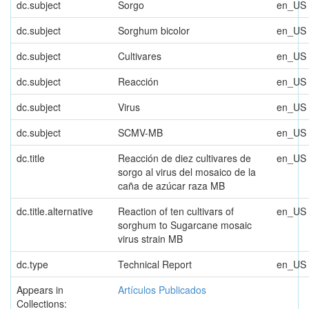
dc.subject
Sorgo
en_US
dc.subject
Sorghum bicolor
en_US
dc.subject
Cultivares
en_US
dc.subject
Reacción
en_US
dc.subject
Virus
en_US
dc.subject
SCMV-MB
en_US
dc.title
Reacción de diez cultivares de
en_US
sorgo al virus del mosaico de la
caña de azúcar raza MB
dc.title.alternative
Reaction of ten cultivars of
en_US
sorghum to Sugarcane mosaic
virus strain MB
dc.type
Technical Report
en_US
Appears in
Artículos Publicados
Collections: