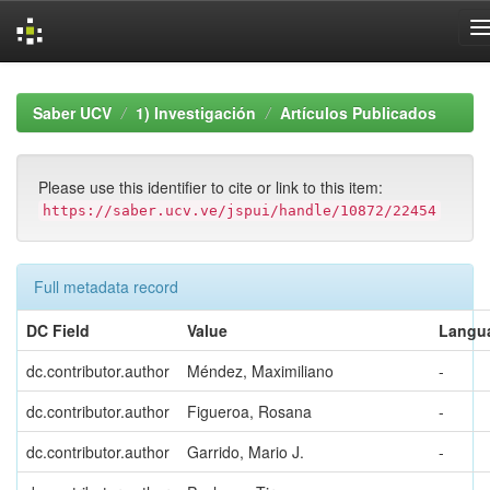
Skip
navigation
Saber UCV
1) Investigación
Artículos Publicados
Please use this identifier to cite or link to this item:
https://saber.ucv.ve/jspui/handle/10872/22454
Full metadata record
DC Field
Value
Langu
dc.contributor.author
Méndez, Maximiliano
-
dc.contributor.author
Figueroa, Rosana
-
dc.contributor.author
Garrido, Mario J.
-