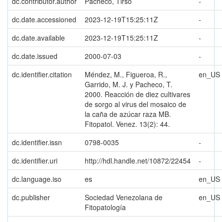
dc.contributor.author
Pacheco, Tirso
-
dc.date.accessioned
2023-12-19T15:25:11Z
-
dc.date.available
2023-12-19T15:25:11Z
-
dc.date.issued
2000-07-03
-
dc.identifier.citation
Méndez, M., Figueroa, R.,
en_US
Garrido, M. J. y Pacheco, T.
2000. Reacción de diez cultivares
de sorgo al virus del mosaico de
la caña de azúcar raza MB.
Fitopatol. Venez. 13(2): 44.
dc.identifier.issn
0798-0035
-
dc.identifier.uri
http://hdl.handle.net/10872/22454
-
dc.language.iso
es
en_US
dc.publisher
Sociedad Venezolana de
en_US
Fitopatología