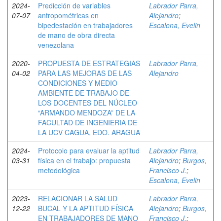
2024-
Predicción de variables
Labrador Parra,
07-07
antropométricas en
Alejandro
;
bipedestación en trabajadores
Escalona, Evelin
de mano de obra directa
venezolana
2020-
PROPUESTA DE ESTRATEGIAS
Labrador Parra,
04-02
PARA LAS MEJORAS DE LAS
Alejandro
CONDICIONES Y MEDIO
AMBIENTE DE TRABAJO DE
LOS DOCENTES DEL NÚCLEO
“ARMANDO MENDOZA” DE LA
FACULTAD DE INGENIERIA DE
LA UCV CAGUA, EDO. ARAGUA
2024-
Protocolo para evaluar la aptitud
Labrador Parra,
03-31
física en el trabajo: propuesta
Alejandro
;
Burgos,
metodológica
Francisco J.
;
Escalona, Evelin
2023-
RELACIONAR LA SALUD
Labrador Parra,
12-22
BUCAL Y LA APTITUD FÍSICA
Alejandro
;
Burgos,
EN TRABAJADORES DE MANO
Francisco J.
;