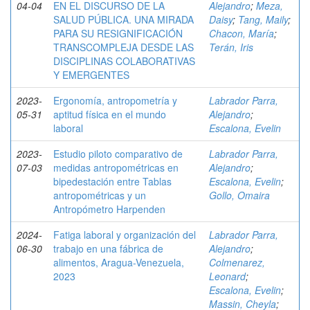
04-04
EN EL DISCURSO DE LA
Alejandro
;
Meza,
SALUD PÚBLICA. UNA MIRADA
Daisy
;
Tang, Maily
;
PARA SU RESIGNIFICACIÓN
Chacon, María
;
TRANSCOMPLEJA DESDE LAS
Terán, Iris
DISCIPLINAS COLABORATIVAS
Y EMERGENTES
2023-
Ergonomía, antropometría y
Labrador Parra,
05-31
aptitud física en el mundo
Alejandro
;
laboral
Escalona, Evelin
2023-
Estudio piloto comparativo de
Labrador Parra,
07-03
medidas antropométricas en
Alejandro
;
bipedestación entre Tablas
Escalona, Evelin
;
antropométricas y un
Gollo, Omaira
Antropómetro Harpenden
2024-
Fatiga laboral y organización del
Labrador Parra,
06-30
trabajo en una fábrica de
Alejandro
;
alimentos, Aragua-Venezuela,
Colmenarez,
2023
Leonard
;
Escalona, Evelin
;
Massin, Cheyla
;