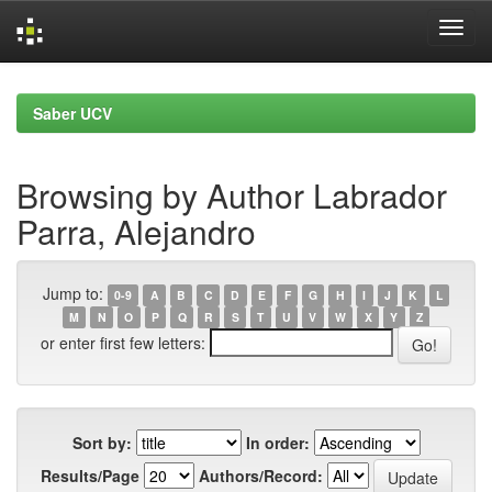
Skip
navigation
Saber UCV
Browsing by Author Labrador
Parra, Alejandro
Jump to:
0-9
A
B
C
D
E
F
G
H
I
J
K
L
M
N
O
P
Q
R
S
T
U
V
W
X
Y
Z
or enter first few letters:
Sort by:
In order:
Results/Page
Authors/Record: