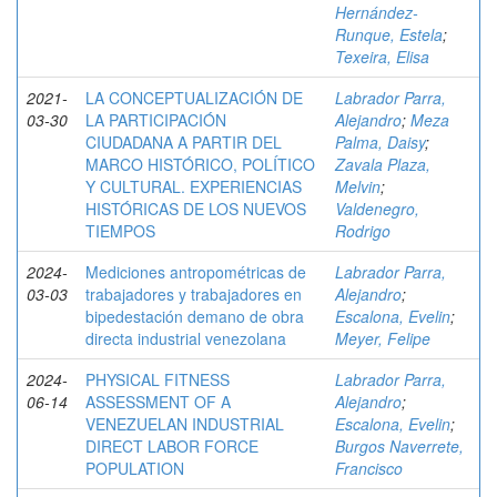
Hernández-
Runque, Estela
;
Texeira, Elisa
2021-
LA CONCEPTUALIZACIÓN DE
Labrador Parra,
03-30
LA PARTICIPACIÓN
Alejandro
;
Meza
CIUDADANA A PARTIR DEL
Palma, Daisy
;
MARCO HISTÓRICO, POLÍTICO
Zavala Plaza,
Y CULTURAL. EXPERIENCIAS
Melvin
;
HISTÓRICAS DE LOS NUEVOS
Valdenegro,
TIEMPOS
Rodrigo
2024-
Mediciones antropométricas de
Labrador Parra,
03-03
trabajadores y trabajadores en
Alejandro
;
bipedestación demano de obra
Escalona, Evelin
;
directa industrial venezolana
Meyer, Felipe
2024-
PHYSICAL FITNESS
Labrador Parra,
06-14
ASSESSMENT OF A
Alejandro
;
VENEZUELAN INDUSTRIAL
Escalona, Evelin
;
DIRECT LABOR FORCE
Burgos Naverrete,
POPULATION
Francisco