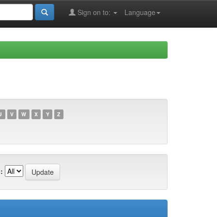
Sign on to:
Language
U
V
W
X
Y
Z
: