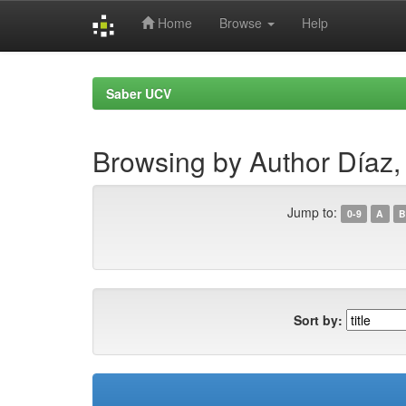
Home
Browse
Help
Skip
navigation
Saber UCV
Browsing by Author Díaz,
Jump to:
0-9
A
B
Sort by: