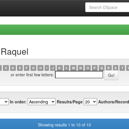
 Raquel
C
D
E
F
G
H
I
J
K
L
M
N
O
P
Q
R
S
T
or enter first few letters:
In order:
Results/Page
Authors/Record
Showing results 1 to 10 of 10