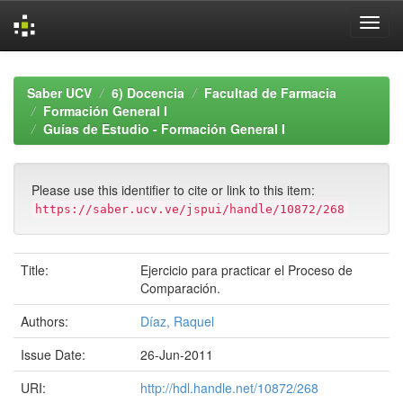
Skip
navigation
Saber UCV
6) Docencia
Facultad de Farmacia
Formación General I
Guías de Estudio - Formación General I
Please use this identifier to cite or link to this item:
https://saber.ucv.ve/jspui/handle/10872/268
Title:
Ejercicio para practicar el Proceso de
Comparación.
Authors:
Díaz, Raquel
Issue Date:
26-Jun-2011
URI:
http://hdl.handle.net/10872/268