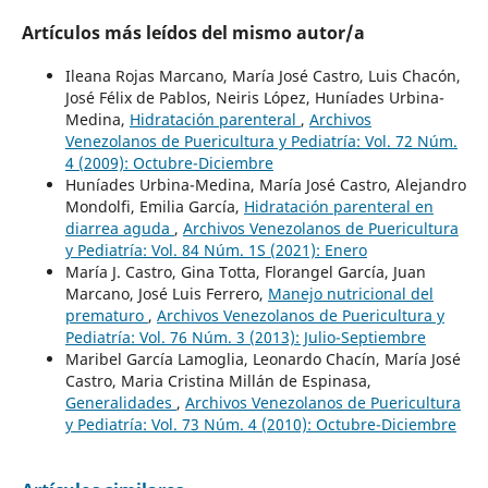
Artículos más leídos del mismo autor/a
Ileana Rojas Marcano, María José Castro, Luis Chacón,
José Félix de Pablos, Neiris López, Huníades Urbina-
Medina,
Hidratación parenteral
,
Archivos
Venezolanos de Puericultura y Pediatría: Vol. 72 Núm.
4 (2009): Octubre-Diciembre
Huníades Urbina-Medina, María José Castro, Alejandro
Mondolfi, Emilia García,
Hidratación parenteral en
diarrea aguda
,
Archivos Venezolanos de Puericultura
y Pediatría: Vol. 84 Núm. 1S (2021): Enero
María J. Castro, Gina Totta, Florangel García, Juan
Marcano, José Luis Ferrero,
Manejo nutricional del
prematuro
,
Archivos Venezolanos de Puericultura y
Pediatría: Vol. 76 Núm. 3 (2013): Julio-Septiembre
Maribel García Lamoglia, Leonardo Chacín, María José
Castro, Maria Cristina Millán de Espinasa,
Generalidades
,
Archivos Venezolanos de Puericultura
y Pediatría: Vol. 73 Núm. 4 (2010): Octubre-Diciembre