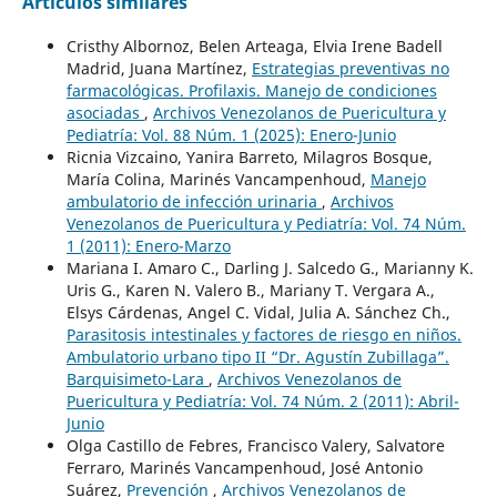
Artículos similares
Cristhy Albornoz, Belen Arteaga, Elvia Irene Badell
Madrid, Juana Martínez,
Estrategias preventivas no
farmacológicas. Profilaxis. Manejo de condiciones
asociadas
,
Archivos Venezolanos de Puericultura y
Pediatría: Vol. 88 Núm. 1 (2025): Enero-Junio
Ricnia Vizcaino, Yanira Barreto, Milagros Bosque,
María Colina, Marinés Vancampenhoud,
Manejo
ambulatorio de infección urinaria
,
Archivos
Venezolanos de Puericultura y Pediatría: Vol. 74 Núm.
1 (2011): Enero-Marzo
Mariana I. Amaro C., Darling J. Salcedo G., Marianny K.
Uris G., Karen N. Valero B., Mariany T. Vergara A.,
Elsys Cárdenas, Angel C. Vidal, Julia A. Sánchez Ch.,
Parasitosis intestinales y factores de riesgo en niños.
Ambulatorio urbano tipo II “Dr. Agustín Zubillaga”.
Barquisimeto-Lara
,
Archivos Venezolanos de
Puericultura y Pediatría: Vol. 74 Núm. 2 (2011): Abril-
Junio
Olga Castillo de Febres, Francisco Valery, Salvatore
Ferraro, Marinés Vancampenhoud, José Antonio
Suárez,
Prevención
,
Archivos Venezolanos de