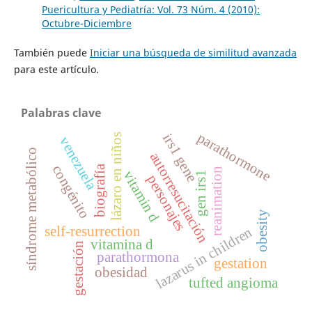
Puericultura y Pediatría: Vol. 73 Núm. 4 (2010):
Octubre-Diciembre
También puede
Iniciar una búsqueda de similitud avanzada
para este artículo.
Palabras clave
parathormone
irs1 gene
lázaro en niños
venezuela
síndrome metabólico
autorresucitación
congénito
biografía
reanimation
vitamin d
gen irs1
personajes
obesity
self-resurrection
lazarus in children
vitamina d
gestación
parathormona
gestation
obesidad
tufted angioma