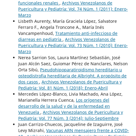
funcionales renales
,
Archivos Venezolanos de
Puericultura y Pediatría: Vol. 74 Núm. 1 (2011): Enero-
Marzo
Lisbeth Aurenty, María Graciela López, Salvatore
Ferraro F., Angela Troncone A., María Inés
Vancampenhoud,
Tratamiento anti-infeccioso de
diarreas en pediatría
,
Archivos Venezolanos de
Puericultura y Pediatría: Vol. 73 Núm. 1 (2010): Enero-
Marzo
Nerea Sarrion Sos, Laura Martínez Sebastián, José
Juan Alcón Saez, Guiomar Pérez de Nanclares, Nelson
Orta Sibú,
Pseudohipoparatiroidismo hereditario u
osteodistrofia hereditaria de Albright. A propósito de
dos casos
,
Archivos Venezolanos de Puericultura y
Pediatría: Vol. 81 Núm. 1 (2018): Enero-Abril
Mercedes López-Blanco, Livia Machado, Ana López,
Marianella Herrera Cuenca,
Los orígenes del
desarrollo de la salud y de la enfermedad en
Venezuela
,
Archivos Venezolanos de Puericultura y
Pediatría: Vol. 77 Núm. 3 (2014): Julio-Septiembre
Juan Carrizo-Chuecos, Jacqueline de Izaguirre, José
Levy Mizrahi,
Vacunas ARN mensajero frente a COVID-