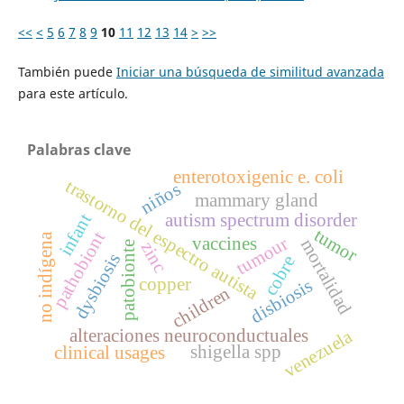
<<
<
5
6
7
8
9
10
11
12
13
14
>
>>
También puede
Iniciar una búsqueda de similitud avanzada
para este artículo.
Palabras clave
enterotoxigenic e. coli
trastorno del espectro autista
niños
mammary gland
autism spectrum disorder
infant
tumor
pathobiont
no indígena
tumour
vaccines
mortalidad
zinc
patobionte
dysbiosis
cobre
copper
disbiosis
children
alteraciones neuroconductuales
venezuela
shigella spp
clinical usages