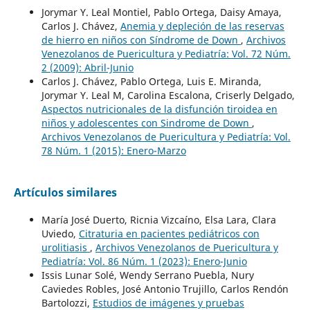
Jorymar Y. Leal Montiel, Pablo Ortega, Daisy Amaya,
Carlos J. Chávez,
Anemia y depleción de las reservas
de hierro en niños con Síndrome de Down
,
Archivos
Venezolanos de Puericultura y Pediatría: Vol. 72 Núm.
2 (2009): Abril-Junio
Carlos J. Chávez, Pablo Ortega, Luis E. Miranda,
Jorymar Y. Leal M, Carolina Escalona, Criserly Delgado,
Aspectos nutricionales de la disfunción tiroidea en
niños y adolescentes con Sindrome de Down
,
Archivos Venezolanos de Puericultura y Pediatría: Vol.
78 Núm. 1 (2015): Enero-Marzo
Artículos similares
María José Duerto, Ricnia Vizcaíno, Elsa Lara, Clara
Uviedo,
Citraturia en pacientes pediátricos con
urolitiasis
,
Archivos Venezolanos de Puericultura y
Pediatría: Vol. 86 Núm. 1 (2023): Enero-Junio
Issis Lunar Solé, Wendy Serrano Puebla, Nury
Caviedes Robles, José Antonio Trujillo, Carlos Rendón
Bartolozzi,
Estudios de imágenes y pruebas