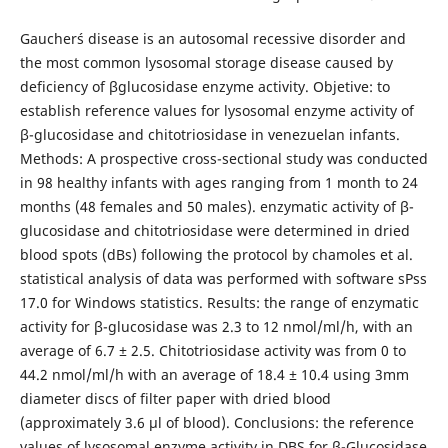
Gaucher´s disease is an autosomal recessive disorder and
the most common lysosomal storage disease caused by
deficiency of βglucosidase enzyme activity. Objetive: to
establish reference values for lysosomal enzyme activity of
β-glucosidase and chitotriosidase in venezuelan infants.
Methods: A prospective cross-sectional study was conducted
in 98 healthy infants with ages ranging from 1 month to 24
months (48 females and 50 males). enzymatic activity of β-
glucosidase and chitotriosidase were determined in dried
blood spots (dBs) following the protocol by chamoles et al.
statistical analysis of data was performed with software sPss
17.0 for Windows statistics. Results: the range of enzymatic
activity for β-glucosidase was 2.3 to 12 nmol/ml/h, with an
average of 6.7 ± 2.5. Chitotriosidase activity was from 0 to
44.2 nmol/ml/h with an average of 18.4 ± 10.4 using 3mm
diameter discs of filter paper with dried blood
(approximately 3.6 µl of blood). Conclusions: the reference
values of lysosomal enzyme activity in DBS for β-Glucosidase