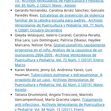
19
,
Archivos Venezolanos de Puericultura y Pediatría:
Vol. 85 Núm. 2 (2022): Mayo - Agosto
Gerardo Fernández, Carolina Arráiz Sánchez, Gonzalo
Paredes Rivas,
Estrategias de prevención de violencia
familiar de la cátedra escuela para padres
,
Archivos
Venezolanos de Puericultura y Pediatría: Vol. 71 Núm.
4 (2008): Octubre-Diciembre
Gleyda Velásquez, Valerio Coronel, Carolina Peralta,
Elsa Lara, Luis Domínguez, Patricia Zibaoui, Haydee
Marcano, Nelson Orta,
Glomerulonefritis rapidamente
progresiva en el niño. Análisis de la casuistica de un
quinquenio 2004-2009
,
Archivos Venezolanos de
Puericultura y Pediatría: Vol. 73 Núm. 1 (2010): Enero-
Marzo
Karen Moreno, Jenny Gil, Andreina Yanes, Luis
Huaman,
Tuberculosis pulmonar y extrapulmonar. A
propósito de un caso
,
Archivos Venezolanos de
Puericultura y Pediatría: Vol. 82 Núm. 2 (2019): Mayo-
Agosto
Tatiana Drummond, Angela Troncone, Marinés
Vancampenhoud, María Graciela López,
Tratamiento
anti infeccioso
,
Archivos Venezolanos de Puericultura
y Pediatría: Vol. 84 Núm. 1S (2021): Enero